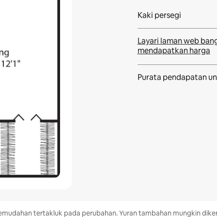
Kaki persegi
Layari laman web ban
mendapatkan harga
Purata pendapatan
un
n kemudahan tertakluk pada perubahan. Yuran tambahan mungkin di