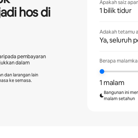
Apakah saiz apa
adi hos di
1 bilik tidur
Adakah tetamu a
Ya, seluruh 
aripada pembayaran
Berapa malamkah
njukkan dalam
n dan larangan lain
masa ke semasa.
1 malam
Bangunan ini me
malam setahun