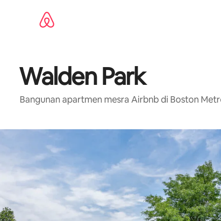
Langkau
ke
kandungan
Walden Park
Bangunan apartmen mesra Airbnb di Boston Metro den