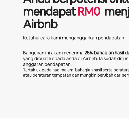
mendapat
RM
0
menj
Airbnb
Ketahui cara kami menganggarkan pendapatan
Bangunan ini akan menerima
25%
bahagian hasil
d
yang dibuat kepada anda di Airbnb. Ia sudah ditu
anggaran pendapatan.
Tertakluk pada had malam, bahagian hasil serta peratura
atau peraturan tempatan dan mungkin berubah dari se
Potensi pendapatan anda ialah RM4277 sebulan