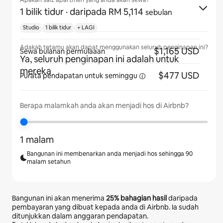
Apakah saiz apartmen yang anda akan sewa?
1 bilik tidur
· daripada RM 5,114
sebulan
Studio
1 bilik tidur
+ LAGI
Adakah tetamu akan dapat menggunakan seluruh penginapan ini?
$1,165 USD
Sewa bulanan permulaaan
Ya, seluruh penginapan ini adalah untuk
mereka
$477 USD
Purata pendapatan
untuk seminggu
Berapa malamkah anda akan menjadi hos di Airbnb?
1 malam
Bangunan ini membenarkan anda menjadi hos sehingga 90
malam setahun
Bangunan ini akan menerima
25%
bahagian hasil
daripada
pembayaran yang dibuat kepada anda di Airbnb. Ia sudah
ditunjukkan dalam anggaran pendapatan.