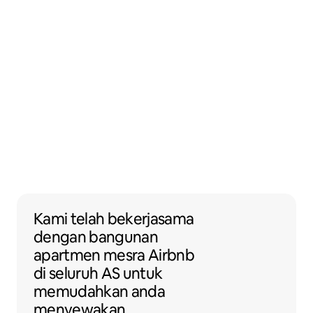
Kami telah bekerjasama dengan banguna
Kami telah bekerjasama
dengan
bangunan
apartmen
mesra Airbnb
di seluruh AS untuk
memudahkan anda
menyewakan