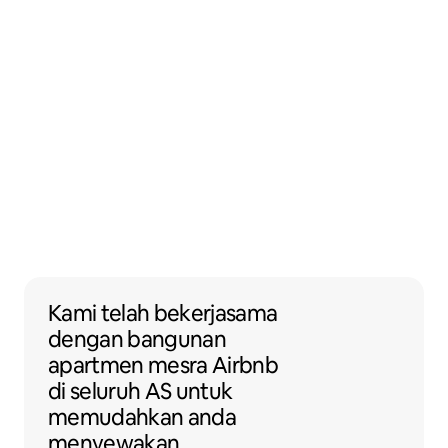
Kami telah bekerjasama dengan banguna
Kami telah bekerjasama
dengan
bangunan
apartmen
mesra Airbnb
di seluruh AS untuk
memudahkan anda
menyewakan