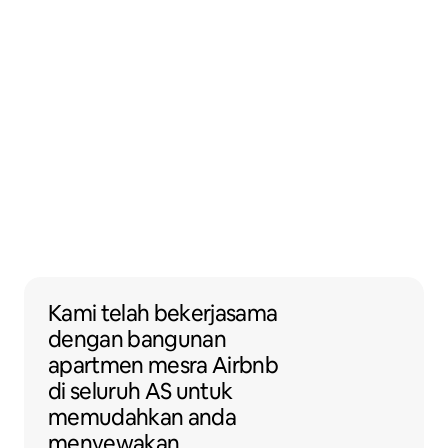
Kami telah bekerjasama dengan banguna
Kami telah bekerjasama
dengan
bangunan
apartmen
mesra Airbnb
di seluruh AS untuk
memudahkan anda
menyewakan