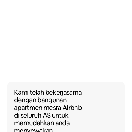
Kami telah bekerjasama dengan banguna
Kami telah bekerjasama
dengan
bangunan
apartmen
mesra Airbnb
di seluruh AS untuk
memudahkan anda
menyewakan