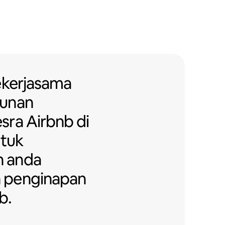
ekerjasama dengan bangunan ap
ekerjasama
unan
sra Airbnb di
ntuk
 anda
 penginapan
b.