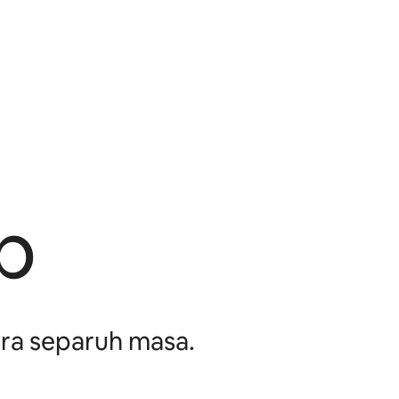
b
ara separuh masa.