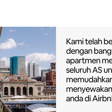
Kami telah b
Kami telah b
dengan
bang
apartmen
me
seluruh AS u
memudahkan
menyewakan
anda di Airbn