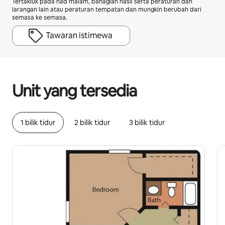
Tertakluk pada had malam, bahagian hasil serta peraturan dan
larangan lain atau peraturan tempatan dan mungkin berubah dari
semasa ke semasa.
Tawaran istimewa
Potensi pendapatan anda ialah RM2232 sebulan
Unit yang tersedia
1 bilik tidur
2 bilik tidur
3 bilik tidur