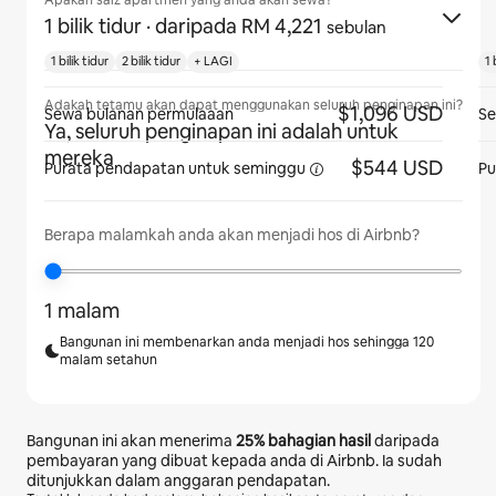
Apakah saiz apartmen yang anda akan sewa?
1 bilik tidur
· daripada RM 4,221
sebulan
1 bilik tidur
2 bilik tidur
+ LAGI
1 
Adakah tetamu akan dapat menggunakan seluruh penginapan ini?
$1,096 USD
Sewa bulanan permulaaan
Se
Ya, seluruh penginapan ini adalah untuk
mereka
$544 USD
Purata pendapatan
untuk seminggu
Pu
Berapa malamkah anda akan menjadi hos di Airbnb?
1 malam
Bangunan ini membenarkan anda menjadi hos sehingga 120
malam setahun
Bangunan ini akan menerima
25%
bahagian hasil
daripada
pembayaran yang dibuat kepada anda di Airbnb. Ia sudah
ditunjukkan dalam anggaran pendapatan.