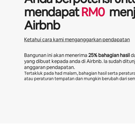
mendapat
RM
0
menj
Airbnb
Ketahui cara kami menganggarkan pendapatan
Bangunan ini akan menerima
25%
bahagian hasil
d
yang dibuat kepada anda di Airbnb. Ia sudah ditu
anggaran pendapatan.
Tertakluk pada had malam, bahagian hasil serta peratura
atau peraturan tempatan dan mungkin berubah dari se
Potensi pendapatan anda ialah RM2111 sebulan