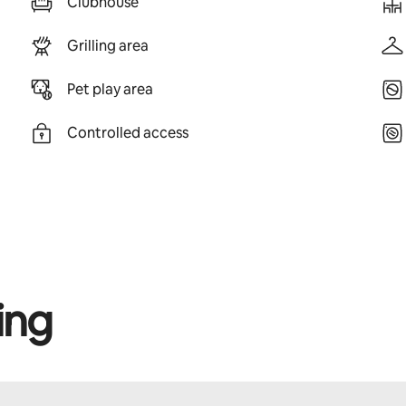
Clubhouse
Grilling area
Pet play area
Controlled access
ing