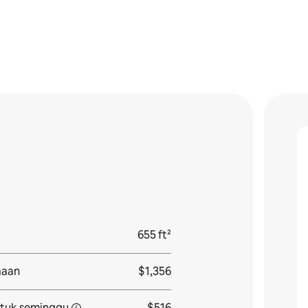
655 ft²
aaan
$1,356
tuk seminggu
$516