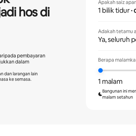
Apakah saiz apa
adi hos di
1 bilik tidur
Adakah tetamu a
Ya, seluruh 
aripada pembayaran
Berapa malamkah
njukkan dalam
n dan larangan lain
masa ke semasa.
1 malam
Bangunan ini me
malam setahun