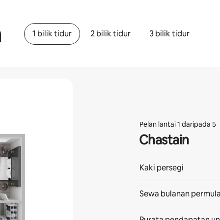
a
1 bilik tidur
2 bilik tidur
3 bilik tidur
Pelan lantai 1 daripada 5
Chastain
Kaki persegi
Sewa bulanan permul
Purata pendapatan
un