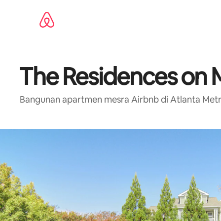
Langkau
ke
kandungan
The Residences on 
Bangunan apartmen mesra Airbnb di Atlanta Metro den