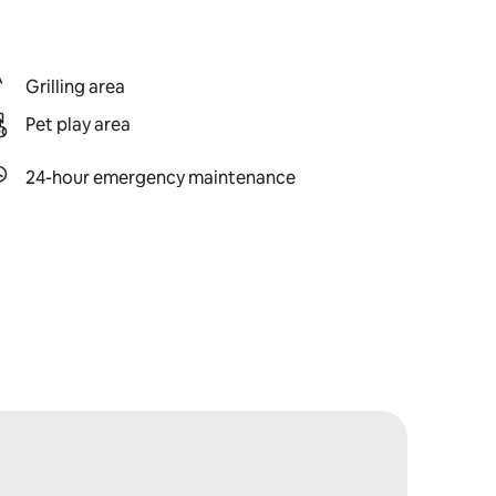
Grilling area
Pet play area
24-hour emergency maintenance