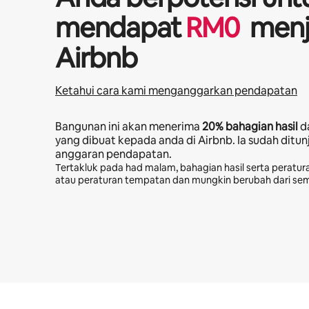
mendapat
RM
0
menj
Airbnb
Ketahui cara kami menganggarkan pendapatan
Bangunan ini akan menerima
20%
bahagian hasil
d
yang dibuat kepada anda di Airbnb. Ia sudah ditu
anggaran pendapatan.
Tertakluk pada had malam, bahagian hasil serta peratura
atau peraturan tempatan dan mungkin berubah dari se
Potensi pendapatan anda ialah RM2295 sebulan