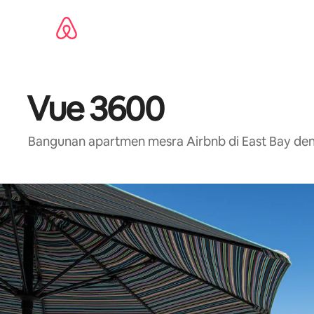
Langkau
ke
kandungan
Vue 3600
Bangunan apartmen mesra Airbnb di East Bay dengan 