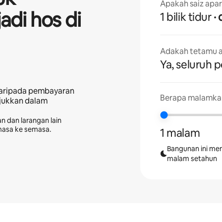
Apakah saiz apa
adi hos di
1 bilik tidur
Adakah tetamu a
Ya, seluruh 
aripada pembayaran
Berapa malamkah
njukkan dalam
n dan larangan lain
masa ke semasa.
1 malam
Bangunan ini me
malam setahun