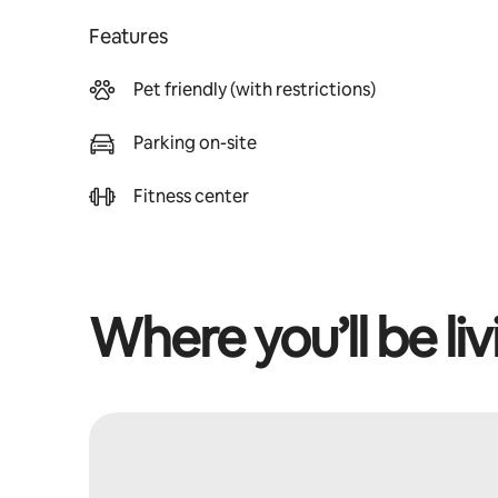
Features
Pet friendly (with restrictions)
Parking on-site
Fitness center
Where you’ll be liv