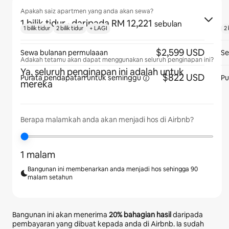
Apakah saiz apartmen yang anda akan sewa?
1 bilik tidur
· daripada RM 12,221
sebulan
1 bilik tidur
2 bilik tidur
+ LAGI
2 
$2,599 USD
Sewa bulanan permulaaan
Se
Adakah tetamu akan dapat menggunakan seluruh penginapan ini?
Ya, seluruh penginapan ini adalah untuk
$822 USD
Purata pendapatan
untuk seminggu
Pu
mereka
Berapa malamkah anda akan menjadi hos di Airbnb?
1 malam
Bangunan ini membenarkan anda menjadi hos sehingga 90
malam setahun
Bangunan ini akan menerima
20%
bahagian hasil
daripada
pembayaran yang dibuat kepada anda di Airbnb. Ia sudah