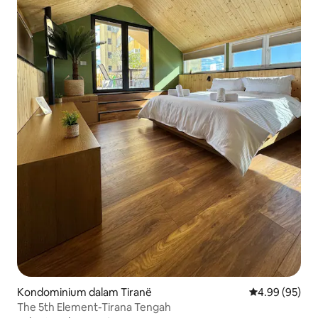
Kondominium dalam Tiranë
Penarafan pur
4.99 (95)
The 5th Element-Tirana Tengah