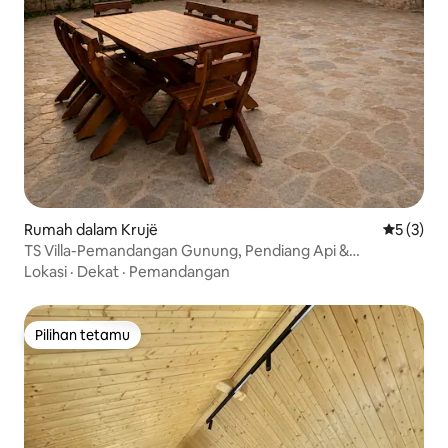
Rumah dalam Krujë
Penarafan
5 (3)
TS Villa-Pemandangan Gunung, Pendiang Api &
Kemewahan Rustik
Lokasi
·
Dekat
·
Pemandangan
Pilihan tetamu
Pilihan tetamu