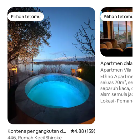
Pilihan tetamu
Pilihan tetamu
Pilihan tetamu
Pilihan tetamu
Apartmen dalam V
Apartmen Vila Lua
Ethno Apartment 
seluas 70m², sepa
separuh kaca, d
alam semula jadi da
struktur ruang te
Lokasi
·
Pemandan
ramai dapat meras
semula jadi dalam
ke apartmen, anda
tangga dengan 3 
Persekitaran ini 
Kontena pengangkutan dal
Penarafan purata 4.88 daripada 
4.88 (159)
keperluan untuk 
am Shiroka
446, Rumah Kecil Shirokë