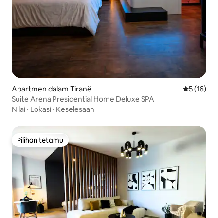
Apartmen dalam Tiranë
Penarafan 
5 (16)
Suite Arena Presidential Home Deluxe SPA
Nilai
·
Lokasi
·
Keselesaan
Pilihan tetamu
Pilihan tetamu