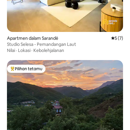
Apartmen dalam Sarandë
Penarafan
5 (7)
Studio Selesa - Pemandangan Laut
Nilai
·
Lokasi
·
Kebolehjalanan
Pilihan tetamu
Pilihan utama tetamu