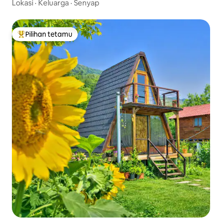
Lokasi
·
Keluarga
·
Senyap
Pilihan tetamu
Pilihan utama tetamu