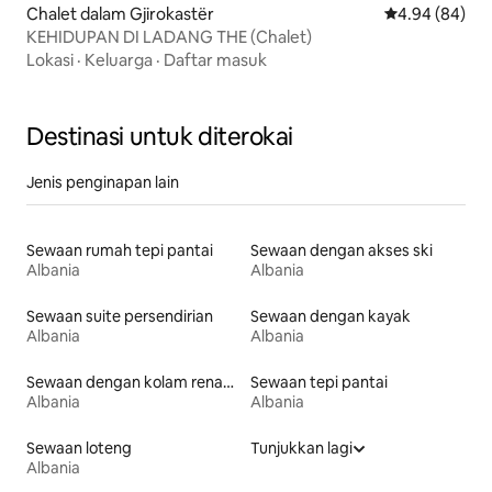
Chalet dalam Gjirokastër
Penarafan pura
4.94 (84)
KEHIDUPAN DI LADANG THE (Chalet)
Lokasi
·
Keluarga
·
Daftar masuk
Destinasi untuk diterokai
Jenis penginapan lain
Sewaan rumah tepi pantai
Sewaan dengan akses ski
Albania
Albania
Sewaan suite persendirian
Sewaan dengan kayak
Albania
Albania
Sewaan dengan kolam renang
Sewaan tepi pantai
Albania
Albania
Sewaan loteng
Tunjukkan lagi
Albania