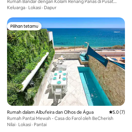
Rumah Bandar dengan Kolam Renang Panas di Pusat
Bandar Faro
Keluarga
·
Lokasi
·
Dapur
Pilihan tetamu
Pilihan tetamu
Rumah dalam Albufeira dan Olhos de Água
Penarafan p
5.0 (7)
Rumah Pantai Mewah - Casa do Farol oleh BeCherish
Nilai
·
Lokasi
·
Pantai