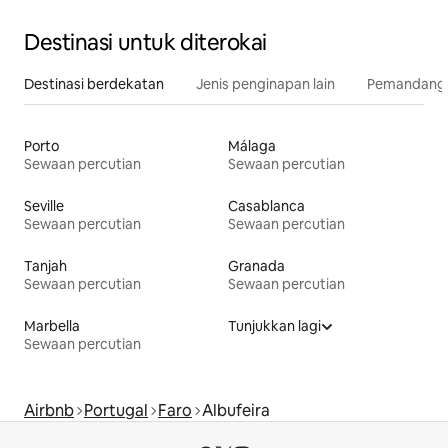
Destinasi untuk diterokai
Destinasi berdekatan
Jenis penginapan lain
Pemandangan
Porto
Málaga
Sewaan percutian
Sewaan percutian
Seville
Casablanca
Sewaan percutian
Sewaan percutian
Tanjah
Granada
Sewaan percutian
Sewaan percutian
Marbella
Tunjukkan lagi
Sewaan percutian
Airbnb
Portugal
Faro
Albufeira