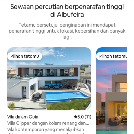
Sewaan percutian berpenarafan tinggi
di Albufeira
Tetamu bersetuju: penginapan ini mendapat
penarafan tinggi untuk lokasi, kebersihan dan banyak
lagi.
Pilihan tetamu
Pilihan tetamu
Pilihan tetamu
Pilihan tetamu
Vila dalam Guia
Penarafan purata 5.0 daripada
5.0 (11)
Villa Clipper dengan kolam renang dan
pemandangan laut
Vila kontemporari yang menakjubkan