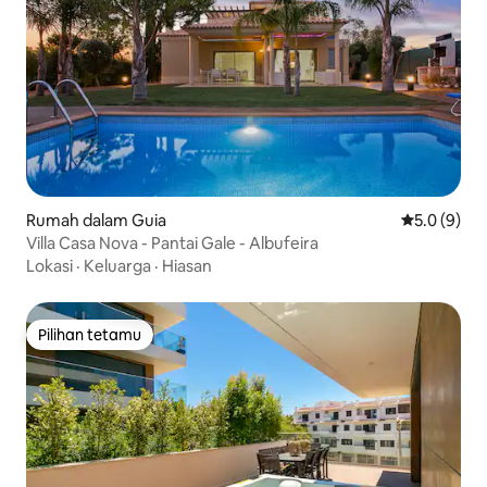
Rumah dalam Guia
Penarafan p
5.0 (9)
Villa Casa Nova - Pantai Gale - Albufeira
Lokasi
·
Keluarga
·
Hiasan
Pilihan tetamu
Pilihan tetamu