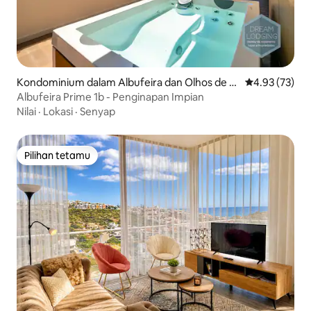
Kondominium dalam Albufeira dan Olhos de Á
Penarafan pur
4.93 (73)
gua
Albufeira Prime 1b - Penginapan Impian
Nilai
·
Lokasi
·
Senyap
Pilihan tetamu
Pilihan tetamu