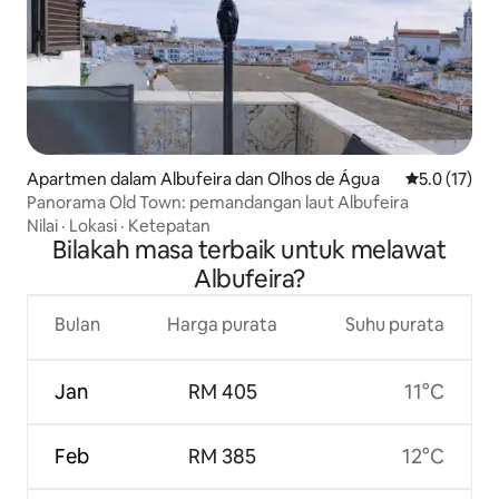
Apartmen dalam Albufeira dan Olhos de Água
Penarafan pu
5.0 (17)
Panorama Old Town: pemandangan laut Albufeira
Nilai
·
Lokasi
·
Ketepatan
Bilakah masa terbaik untuk melawat
Albufeira?
Bulan
Harga purata
Suhu purata
Jan
RM 405
11°C
Feb
RM 385
12°C