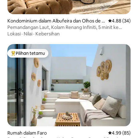
Kondominium dalam Albufeira dan Olhos de Á
Penarafan pur
4.88 (34)
gua
Pemandangan Laut, Kolam Renang Infiniti, 5 minit ke
Pantai, 3 bilik tidur
Lokasi
·
Nilai
·
Kebersihan
Pilihan tetamu
Pilihan utama tetamu
Rumah dalam Faro
Penarafan pur
4.99 (85)