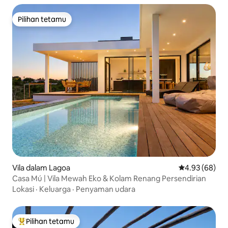
Pilihan tetamu
Pilihan tetamu
Vila dalam Lagoa
Penarafan pur
4.93 (68)
Casa Mú | Vila Mewah Eko & Kolam Renang Persendirian
Lokasi
·
Keluarga
·
Penyaman udara
Pilihan tetamu
Pilihan utama tetamu