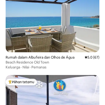
Rumah dalam Albufeira dan Olhos de Água
Penarafan pu
5.0 (67)
Beach Residence Old Town
Keluarga
·
Nilai
·
Pemanas
Pilihan tetamu
Pilihan utama tetamu