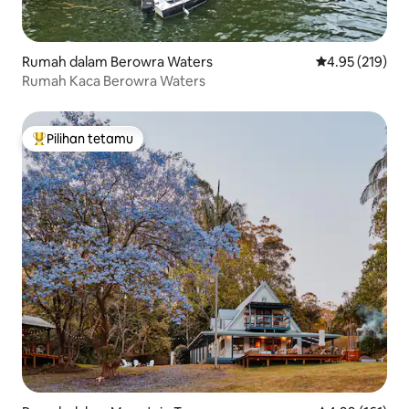
Rumah dalam Berowra Waters
Penarafan pura
4.95 (219)
Rumah Kaca Berowra Waters
Pilihan tetamu
Pilihan utama tetamu