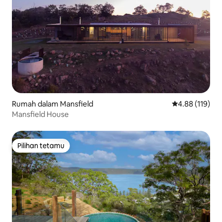
Rumah dalam Mansfield
Penarafan pura
4.88 (119)
Mansfield House
Pilihan tetamu
Pilihan tetamu