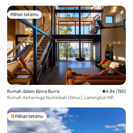
Pilihan tetamu
Pilihan tetamu
Rumah dalam Binna Burra
Penarafan pura
4.94 (190)
Rumah Alcheringa Numinbah (timur), Lamington NP.
Pilihan tetamu
Pilihan utama tetamu