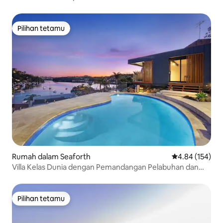
Pilihan tetamu
Pilihan tetamu
Rumah dalam Seaforth
Penarafan pura
4.84 (154)
Villa Kelas Dunia dengan Pemandangan Pelabuhan dan
Pantai Persendirian Manly
Pilihan tetamu
Pilihan tetamu