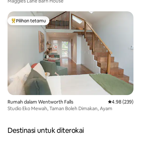
Maggies Lane Barn House
Pilihan tetamu
Pilihan utama tetamu
Rumah dalam Wentworth Falls
Penarafan pura
4.98 (239)
Studio Eko Mewah, Taman Boleh Dimakan, Ayam
Destinasi untuk diterokai