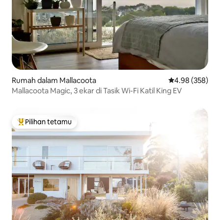
Rumah dalam Mallacoota
Penarafan pura
4.98 (358)
Mallacoota Magic, 3 ekar di Tasik Wi-Fi Katil King EV
Pilihan tetamu
Pilihan utama tetamu