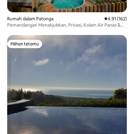
Rumah dalam Patonga
Penarafan pura
4.91 (162)
Pemandangan Menakjubkan, Privasi, Kolam Air Panas &
Sauna
Pilihan tetamu
Pilihan tetamu