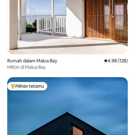
Rumah dalam Malua Bay
Penarafan pura
4.98 (128)
Hilton di Malua Bay
Pilihan tetamu
Pilihan utama tetamu