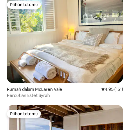
Pilihan tetamu
Pilihan tetamu
Rumah dalam McLaren Vale
Penarafan pura
4.95 (151)
Percutian Estet Syrah
Pilihan tetamu
Pilihan tetamu