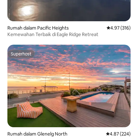
Rumah dalam Pacific Heights
Penarafan pura
4.97 (316)
Kemewahan Terbaik di Eagle Ridge Retreat
Superhost
Superhost
Rumah dalam Glenelg North
Penarafan pura
4.87 (224)