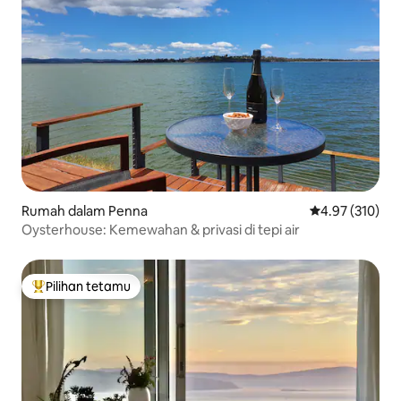
Rumah dalam Penna
Penarafan pura
4.97 (310)
Oysterhouse: Kemewahan & privasi di tepi air
Pilihan tetamu
Pilihan utama tetamu