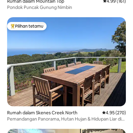
Rumah dalam Mountain Top
Penarafan pura
4.99 (161)
Pondok Puncak Gunung Nimbin
Pilihan tetamu
Pilihan utama tetamu
Rumah dalam Skenes Creek North
Penarafan pura
4.95 (270)
Pemandangan Panorama, Hutan Hujan & Hidupan Liar di
Kawasan Seluas 27 Ekar