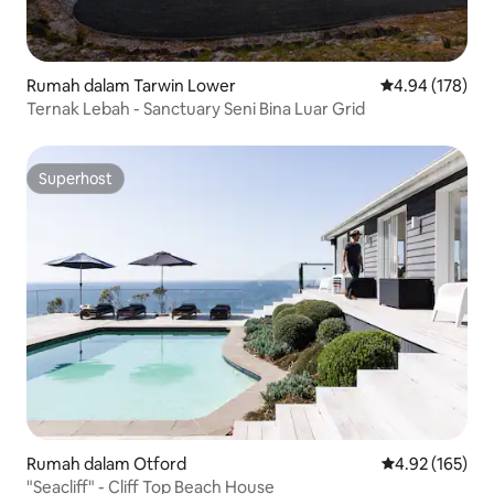
Rumah dalam Tarwin Lower
Penarafan pura
4.94 (178)
Ternak Lebah - Sanctuary Seni Bina Luar Grid
Superhost
Superhost
Rumah dalam Otford
Penarafan pura
4.92 (165)
"Seacliff" - Cliff Top Beach House