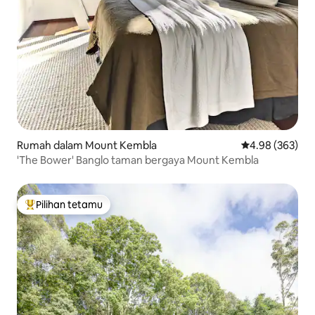
Rumah dalam Mount Kembla
Penarafan pura
4.98 (363)
'The Bower' Banglo taman bergaya Mount Kembla
Pilihan tetamu
Pilihan utama tetamu