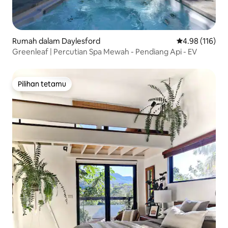
Rumah dalam Daylesford
Penarafan pura
4.98 (116)
Greenleaf | Percutian Spa Mewah - Pendiang Api - EV
Pilihan tetamu
Pilihan tetamu