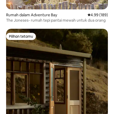
Rumah dalam Adventure Bay
Penarafan pura
4.99 (189)
The Joneses- rumah tepi pantai mewah untuk dua orang
Pilihan tetamu
Pilihan tetamu