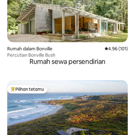
Rumah dalam Bonville
Penarafan pura
4.96 (101)
Percutian Bonville Bush
Rumah sewa persendirian
Pilihan tetamu
Pilihan utama tetamu