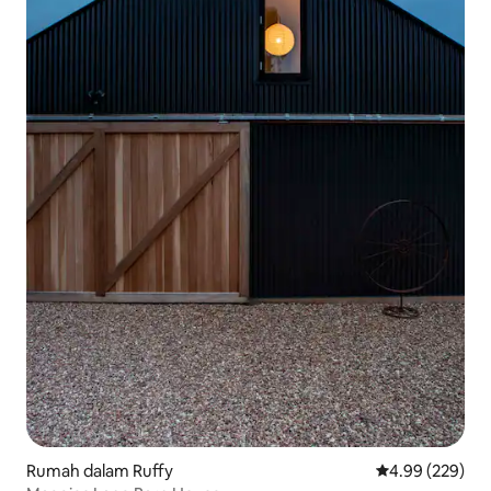
Rumah dalam Ruffy
Penarafan pura
4.99 (229)