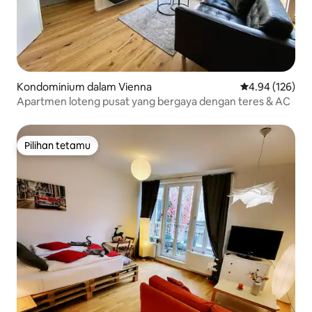
Kondominium dalam Vienna
Penarafan pura
4.94 (126)
Apartmen loteng pusat yang bergaya dengan teres & AC
Pilihan tetamu
Pilihan tetamu