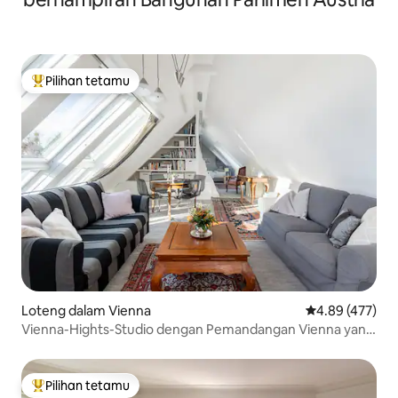
Pilihan tetamu
Pilihan utama tetamu
Loteng dalam Vienna
Penarafan pura
4.89 (477)
Vienna-Hights-Studio dengan Pemandangan Vienna yang
Menakjubkan
Pilihan tetamu
Pilihan utama tetamu