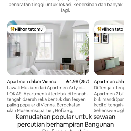
penarafan tinggi untuk lokasi, kebersihan dan banyak
lagi.
Pilihan tetamu
Pilihan tetamu
Pilihan utama tetamu
Pilihan utama te
Apartmen dalam Vienna
Penarafan purata 4.98 daripada 
4.98 (257)
Apartmen dalam 
Lawati Muzium dari Apartmen Arty di
Di Tengah-tengah
Design District
Wiens
LOKASI Apartmen ini terletak di tengah-
Apartmen 2 bilik t
tengah daerah reka bentuk dan fesyen
bilik mandi (panc
paling popular di Vienna. Berdekatan
kecil di tengah-te
ialah Museumsquartier, Hofburg,
Sehenswürdigkeite
Kemudahan popular untuk sewaan
Muzium Kunsthistorisches, Muzium
sind zu Fuß in ein
Sejarah Semula Jadi, Ringstrasse dengan
erreichbar. Apt mewah 538 kaki persegi
percutian berhampiran Bangunan
bangunan bersejarahnya, kedai kopi
(50 m²), terletak b