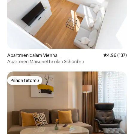
Apartmen dalam Vienna
Penarafan pura
4.96 (137)
Apartmen Maisonette oleh Schönbru
Pilihan tetamu
Pilihan tetamu