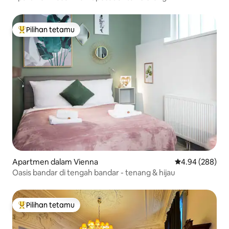
Pilihan tetamu
Pilihan utama tetamu
Apartmen dalam Vienna
Penarafan purat
4.94 (288)
Oasis bandar di tengah bandar - tenang & hijau
Pilihan tetamu
Pilihan utama tetamu