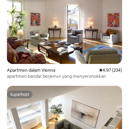
Apartmen dalam Vienna
Penarafan pura
4.97 (234)
apartmen bandar berjemur yang menyeronokkan
Superhost
Superhost