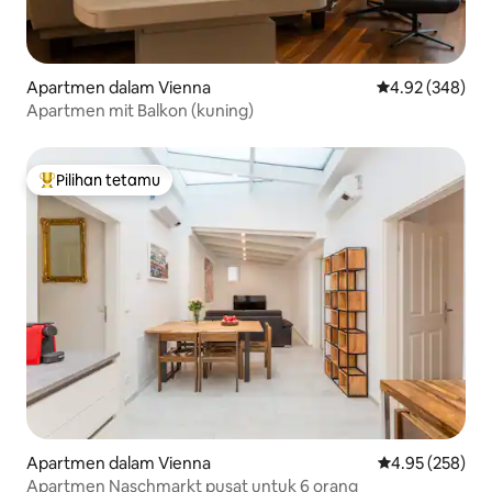
Apartmen dalam Vienna
Penarafan pura
4.92 (348)
Apartmen mit Balkon (kuning)
Pilihan tetamu
Pilihan utama tetamu
Apartmen dalam Vienna
Penarafan pura
4.95 (258)
Apartmen Naschmarkt pusat untuk 6 orang