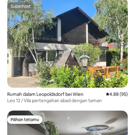
Superhost
Superhost
Rumah dalam Leopoldsdorf bei Wien
Penarafan pur
4.88 (95)
Leo 12 / Vila pertengahan abad dengan taman
Pilihan tetamu
Pilihan tetamu