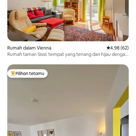
Rumah dalam Vienna
Penarafan pur
4.98 (62)
Rumah taman Sissi: tempat yang tenang dan hijau dengan
tempat letak kereta
Pilihan tetamu
Pilihan utama tetamu