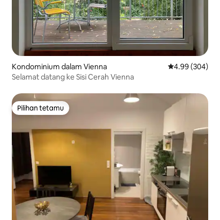
Kondominium dalam Vienna
Penarafan purat
4.99 (304)
Selamat datang ke Sisi Cerah Vienna
Pilihan tetamu
Pilihan tetamu