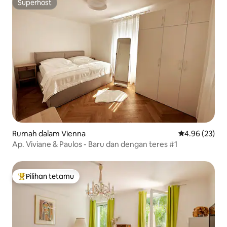
Superhost
Superhost
Rumah dalam Vienna
Penarafan pur
4.96 (23)
Ap. Viviane & Paulos - Baru dan dengan teres #1
Pilihan tetamu
Pilihan utama tetamu