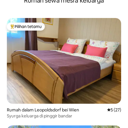
Rumah sewa mesra keluarga
Pilihan tetamu
Pilihan utama tetamu
Rumah dalam Leopoldsdorf bei Wien
Penarafan 
5 (27)
Syurga keluarga di pinggir bandar