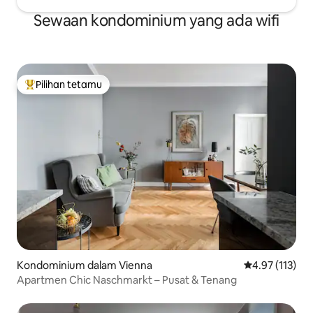
Sewaan kondominium yang ada wifi
Pilihan tetamu
Pilihan utama tetamu
Kondominium dalam Vienna
Penarafan pura
4.97 (113)
Apartmen Chic Naschmarkt – Pusat & Tenang