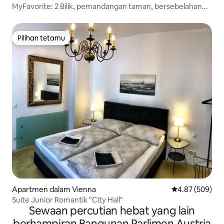
MyFavorite: 2 Bilik, pemandangan taman, bersebelahan
Metro, penghawa dingin
Pilihan tetamu
Pilihan tetamu
Apartmen dalam Vienna
Penarafan pura
4.87 (509)
Suite Junior Romantik "City Hall"
Sewaan percutian hebat yang lain
berhampiran Bangunan Parlimen Austria