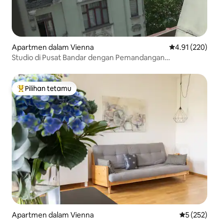
Apartmen dalam Vienna
Penarafan pura
4.91 (220)
Studio di Pusat Bandar dengan Pemandangan
Menakjubkan dan Pendingin Hawa
Pilihan tetamu
Pilihan utama tetamu
Apartmen dalam Vienna
Penarafan p
5 (252)