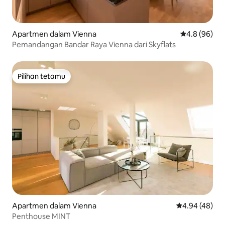
Apartmen dalam Vienna
Penarafan pu
4.8 (96)
Pemandangan Bandar Raya Vienna dari Skyflats
Pilihan tetamu
Pilihan tetamu
Apartmen dalam Vienna
Penarafan pur
4.94 (48)
Penthouse MINT