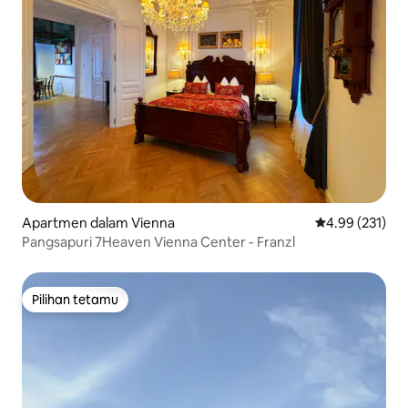
Apartmen dalam Vienna
Penarafan pura
4.99 (231)
Pangsapuri 7Heaven Vienna Center - Franzl
Pilihan tetamu
Pilihan tetamu