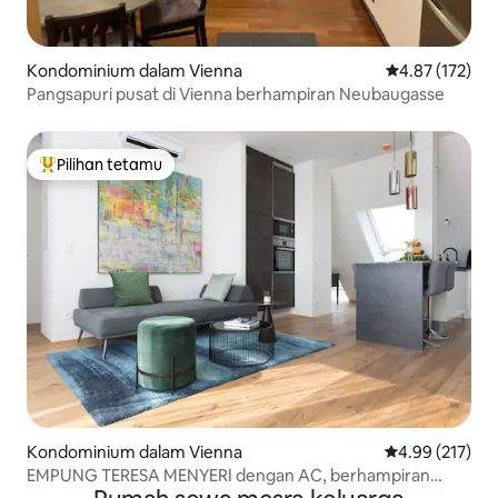
Kondominium dalam Vienna
Penarafan pura
4.87 (172)
Pangsapuri pusat di Vienna berhampiran Neubaugasse
Pilihan tetamu
Pilihan utama tetamu
Kondominium dalam Vienna
Penarafan pura
4.99 (217)
EMPUNG TERESA MENYERI dengan AC, berhampiran
dengan TUBE