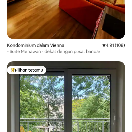
Kondominium dalam Vienna
Penarafan pura
4.91 (108)
- Suite Menawan - dekat dengan pusat bandar
Pilihan tetamu
Pilihan utama tetamu