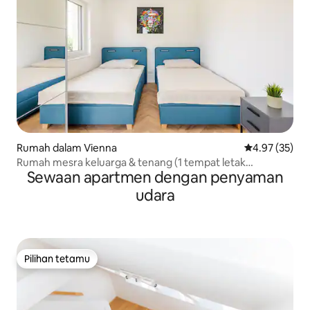
Rumah dalam Vienna
Penarafan pur
4.97 (35)
Rumah mesra keluarga & tenang (1 tempat letak
Sewaan apartmen dengan penyaman
kenderaan)
udara
Pilihan tetamu
Pilihan tetamu