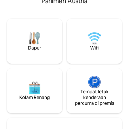
Parlimen Austria
Vienna, bar dan banyak kedai. Pusat
bandar, 5 minit ber
bandar dalam jarak berjalan kaki (20
St. Stephan, 1 bilik 
minit) atau boleh diakses dengan kereta
sofa di ruang ta
api bawah tanah dalam masa beberapa
sehingga 4 orang, 
minit sahaja. • Terletak di tengah-tengah
permintaan, dapur
daerah ke-7 di kawasan fesyen, reka
lengkap, mesin b
bentuk dan muzium Vienna • 5 minit ke
bilik mandi denga
stesen kereta api bawah tanah:
mesin basuh, TV sa
Volkstheater (U3, U2) • 2 hentian dari
pendingin hawa.
Dapur
Wifi
sana ke Stephansplatz, pusat bandar •
Apartmen Tingkat Bawah •
Berorientasikan ke halaman dalaman
yang tenang APARTMEN 40 meter
persegi untuk 2 orang baru direka
semula dan kedua-duanya sangat
tenang dan cerah. Apartmen ini tidak
merokok sahaja, tetapi mempunyai
Tempat letak
halaman dalaman yang damai untuk
Kolam Renang
kenderaan
duduk (dan merokok) di luar.
percuma di premis
KEMUDAHAN • Perabot lengkap • TV
kabel dan tanpa wayar • Dapur yang
serba lengkap • Bilik mandi dengan
pancuran mandi besar • Bilik utiliti
dengan mesin basuh • tuala dan cadar