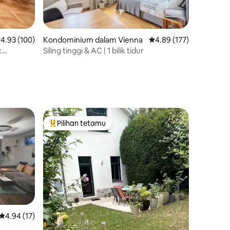
enarafan purata 4.93 daripada 5, 100 ulasan
4.93 (100)
Kondominium dalam Vienna
Penarafan purata 4.89 
4.89 (177)
:
Siling tinggi & AC | 1 bilik tidur
rkt
Pilihan tetamu
Pilihan utama tetamu
Penarafan purata 4.94 daripada 5, 17 ulasan
4.94 (17)