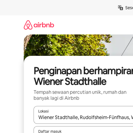
Langkau
Ses
ke
kandungan
Penginapan berhampira
Wiener Stadthalle
Tempah sewaan percutian unik, rumah dan
banyak lagi di Airbnb
Lokasi
Apabila hasil tersedia, navigasi dengan kekunci
Daftar masuk