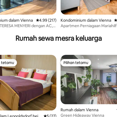
ium dalam Vienna
Penarafan purata 4.99 daripada 5, 217 ulasan
4.99 (217)
Kondominium dalam Vienna
P
ERESA MENYERI dengan AC,
Apartmen Perniagaan Mariahilf
aripada 5, 168 ulasan
ran dengan TUBE
Berhampiran dengan Naschma
Rumah sewa mesra keluarga
n tetamu
Pilihan tetamu
 utama tetamu
Pilihan tetamu
Rumah dalam Vienna
Green Hideaway Vienna
daripada 5, 95 ulasan
lam Leopoldsdorf bei
Penarafan purata 5 daripada 5, 27 ulasan
5 (27)