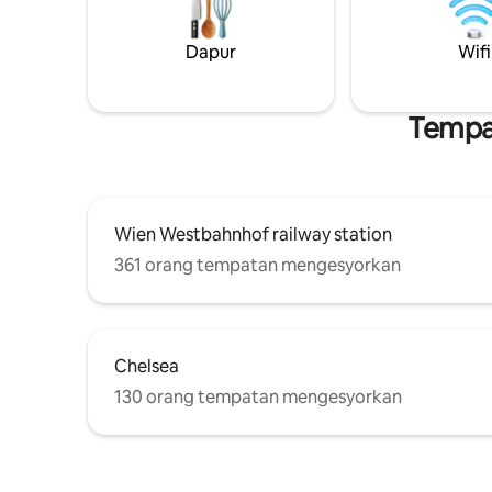
King + Ka
- hanya orang yang mahu mengalami
Rancanga
saat-saat ceria! Hanya dapatkan pejabat
Dapur
Wifi
✔ Pintar Bal
rumah anda dengan relaaaaaaax
Berkelaju
SEKARANG!
Baca lebih
Tempat
Wien Westbahnhof railway station
361 orang tempatan mengesyorkan
Chelsea
130 orang tempatan mengesyorkan