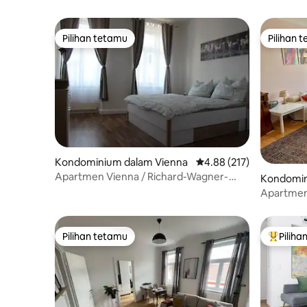
Pilihan tetamu
Pilihan 
Pilihan tetamu
Pilihan 
Kondominium dalam Vienna
Penarafan purata 4.88 d
4.88 (217)
Apartmen Vienna / Richard-Wagner-
Kondomin
Platz / 12 Terbaik
Apartmen 
dengan ba
Pilihan tetamu
Piliha
Pilihan tetamu
Pilihan