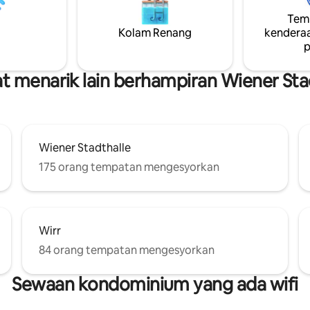
til Sofa ✔ Ruang Tamu
dalam beberapa minit, pusat b
Temp
n Terbuka ✔ Dapur Lengkap TV
dalam kira-kira 10 minit. Sesuai
Kolam Renang
kenderaa
koni✔ Persendirian Wi-Fi ✔
pasangan, perjalanan perniaga
an Tinggi ✔ Penghawa dingin
p
percutian bandar. Daftar masuk
 lanjut ↓
disediakan.
 menarik lain berhampiran Wiener Sta
Wiener Stadthalle
175 orang tempatan mengesyorkan
Wirr
84 orang tempatan mengesyorkan
Sewaan kondominium yang ada wifi