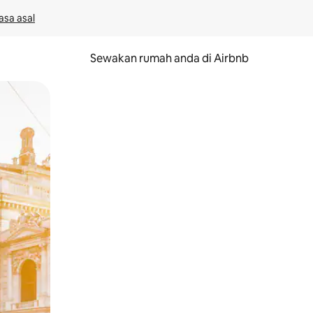
asa asal
Sewakan rumah anda di Airbnb
eret.