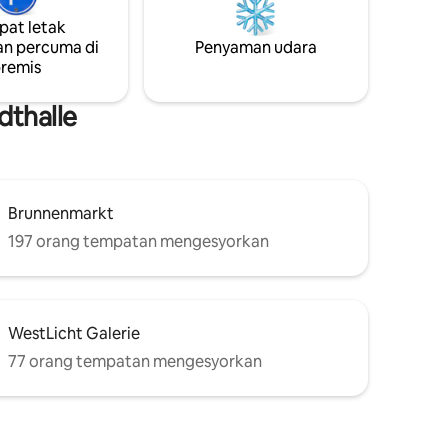
andar
bersejarahnya. Tenang dan indah, meriah
at letak
 untuk
dan terasa seperti di rumah sendiri,
n percuma di
Penyaman udara
an dan
permata yang terletak di pusat bandar ini
remis
 sendiri
jarang ditemui. Termasuk garaj!
dthalle
Brunnenmarkt
197 orang tempatan mengesyorkan
WestLicht Galerie
77 orang tempatan mengesyorkan