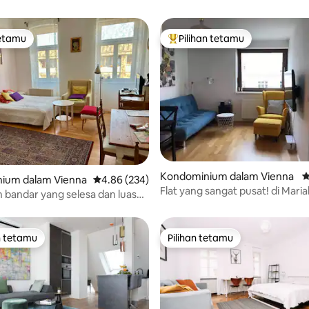
tetamu
Pilihan tetamu
tetamu
Pilihan utama tetamu
aripada 5, 217 ulasan
Kondominium dalam Vienna
P
ium dalam Vienna
Penarafan purata 4.86 daripada 5, 234 ulasan
4.86 (234)
Flat yang sangat pusat! di Maria
bandar yang selesa dan luas
Straße & U-bahn
lkoni
n tetamu
Pilihan tetamu
 utama tetamu
Pilihan tetamu