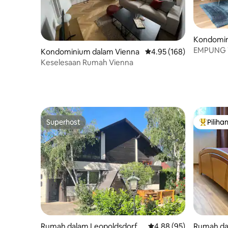
Kondomin
EMPUNG T
Kondominium dalam Vienna
Penarafan purata 4.95 d
4.95 (168)
berhampi
Keselesaan Rumah Vienna
Superhost
Piliha
Superhost
Pilihan
Rumah dalam Leopoldsdorf b
Penarafan purata 4.88 
4.88 (95)
Rumah da