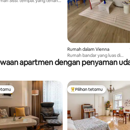
an Sissi: tempat yang tenang
 dengan tempat letak kereta
Rumah dalam Vienna
Rumah bandar yang luas di
waan apartmen dengan penyaman ud
Kutschkermarkt
tetamu
Pilihan tetamu
tetamu
Pilihan utama tetamu