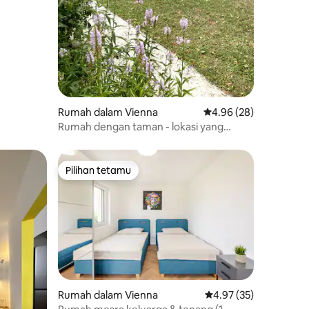
Rumah dalam Vienna
Penarafan purata 4.96
4.96 (28)
Rumah dengan taman - lokasi yang
tenang - di Daerah 19
Pilihan tetamu
Pilihan tetamu
Rumah dalam Vienna
Penarafan purata 4.97
4.97 (35)