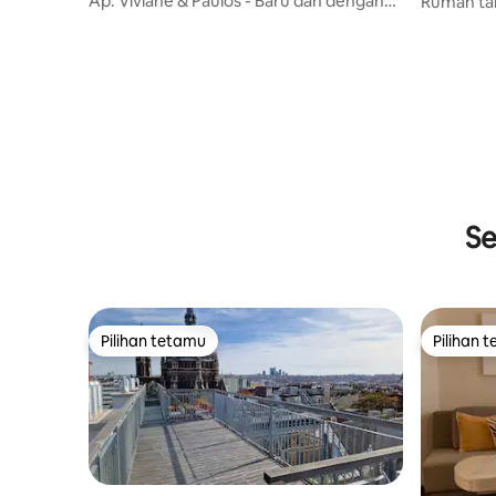
Ap. Viviane & Paulos - Baru dan dengan
Rumah tam
teres #1
dan hijau
Se
Pilihan tetamu
Pilihan 
Pilihan tetamu
Pilihan 