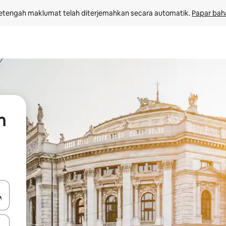
etengah maklumat telah diterjemahkan secara automatik. 
Papar bah
n
 anak panah atas dan bawah atau teroka dengan sentuhan atau gerak l