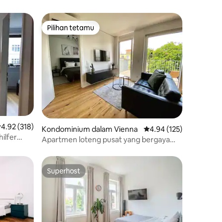
Pilihan tetamu
Pilihan tetamu
enarafan purata 4.92 daripada 5, 318 ulasan
4.92 (318)
Kondominium dalam Vienna
Penarafan purata 4.94 
4.94 (125)
hilfer
Apartmen loteng pusat yang bergaya
dengan teres & AC
Superhost
Superhost