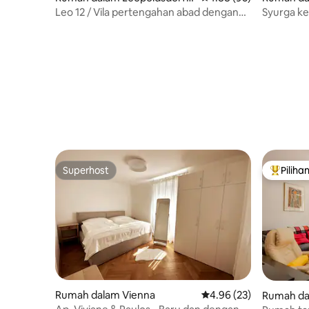
ei Wien
Wien
Leo 12 / Vila pertengahan abad dengan
Syurga ke
taman
Superhost
Piliha
Superhost
Pilihan
Rumah dalam Vienna
Penarafan purata 4.96 
4.96 (23)
Rumah da