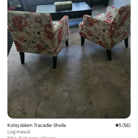
Kotej dalam Tracadie-Sheila
Penarafan 
5 (56)
Log masuk