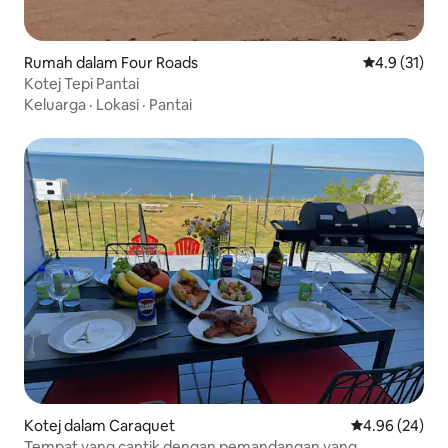
Rumah dalam Four Roads
Penarafan pu
4.9 (31)
Kotej Tepi Pantai
Keluarga
·
Lokasi
·
Pantai
Kotej dalam Caraquet
Penarafan pur
4.96 (24)
Tempat yang cantik dengan pemandangan yang