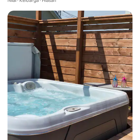
Nilai
·
Keluarga
·
Hiasan