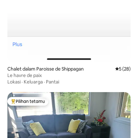
Chalet dalam Paroisse de Shippagan
Penarafan 
5 (28)
Le havre de paix
Lokasi
·
Keluarga
·
Pantai
Pilihan tetamu
Pilihan utama tetamu