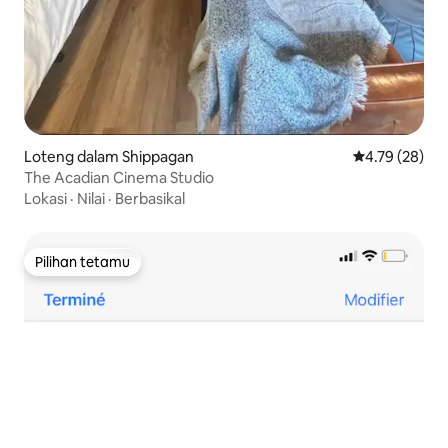
Loteng dalam Shippagan
Penarafan pur
4.79 (28)
The Acadian Cinema Studio
Lokasi
·
Nilai
·
Berbasikal
Pilihan tetamu
Pilihan tetamu