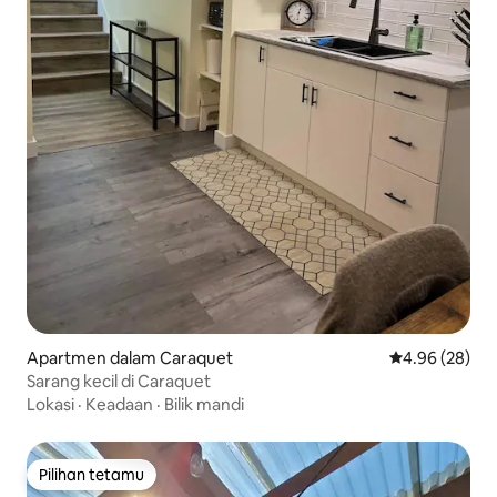
Apartmen dalam Caraquet
Penarafan pur
4.96 (28)
Sarang kecil di Caraquet
Lokasi
·
Keadaan
·
Bilik mandi
Pilihan tetamu
Pilihan tetamu