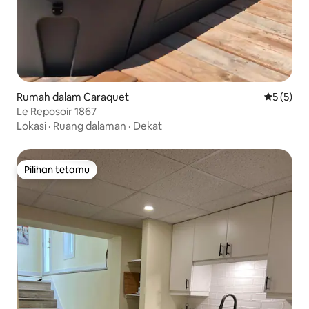
Rumah dalam Caraquet
Penarafan
5 (5)
Le Reposoir 1867
Lokasi
·
Ruang dalaman
·
Dekat
Pilihan tetamu
Pilihan tetamu