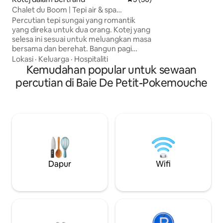
dapat dilupakan. 7
Chalet du Boom | Tepi air & spa
dan laluan pejalan
persendirian
Percutian tepi sungai yang romantik
berada dekat de
yang direka untuk dua orang. Kotej yang
GALANYA! Akuariu
selesa ini sesuai untuk meluangkan masa
restoran, kafe dll.
bersama dan berehat. Bangun pagi
indah di sekelilin
sambil minum kopi di tepi perairan,
Lokasi
·
Keluarga
·
Hospitaliti
terletak 5 km jau
berehat di tab mandi air panas semasa
Kemudahan popular untuk sewaan
penunggang basikal
matahari terbenam, dan nikmati malam
percutian di Baie De Petit-Pokemouche
di tepi unggun api atau di bawah
bintang-bintang. Dikelilingi oleh alam
semula jadi, berdekatan dengan kafe
dan pantai, kotej ini menawarkan
keseimbangan sempurna antara
ketenangan dan detik-detik yang tidak
dapat dilupakan. Nikmati buaian,
makanan BBQ dan pagi yang damai. Tarik
nafas dan berhubung semula secara
Dapur
Wifi
perlahan-lahan.