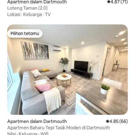
Apartmen dalam Dartmouth
Penarafan pur
4.87 (71)
Loteng Taman (2.0)
Lokasi
·
Keluarga
·
TV
Pilihan tetamu
Pilihan tetamu
Apartmen dalam Dartmouth
Penarafan pur
4.85 (66)
Apartmen Baharu Tepi Tasik Moden di Dartmouth
Nilai
·
Keluarga
·
Wifi