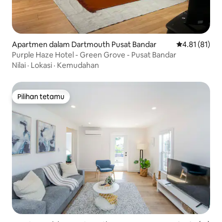
Apartmen dalam Dartmouth Pusat Bandar
Penarafan pur
4.81 (81)
Purple Haze Hotel - Green Grove - Pusat Bandar
Nilai
·
Lokasi
·
Kemudahan
Pilihan tetamu
Pilihan tetamu