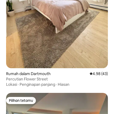
Rumah dalam Dartmouth
Penarafan pur
4.98 (43)
Percutian Flower Street
Lokasi
·
Penginapan panjang
·
Hiasan
Pilihan tetamu
Pilihan tetamu