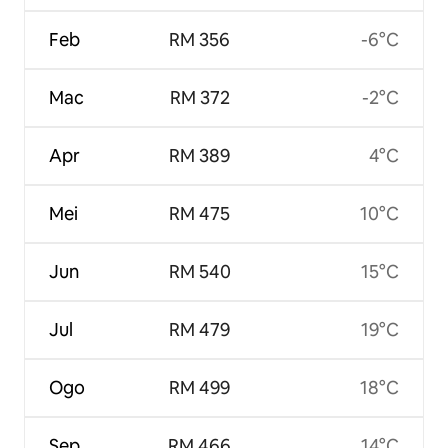
Feb
RM 356
-6°C
Mac
RM 372
-2°C
Apr
RM 389
4°C
Mei
RM 475
10°C
Jun
RM 540
15°C
Jul
RM 479
19°C
Ogo
RM 499
18°C
Sep
RM 466
14°C