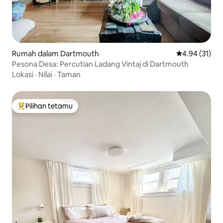
Rumah dalam Dartmouth
Penarafan pur
4.94 (31)
Pesona Desa: Percutian Ladang Vintaj di Dartmouth
Lokasi
·
Nilai
·
Taman
Pilihan tetamu
Pilihan utama tetamu