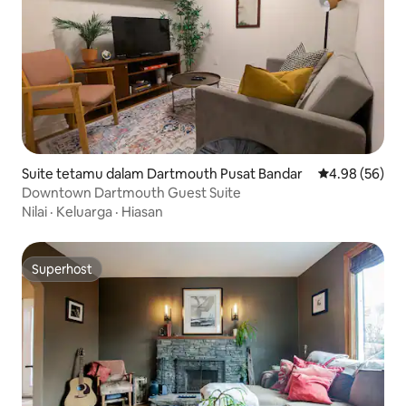
Suite tetamu dalam Dartmouth Pusat Bandar
Penarafan pur
4.98 (56)
Downtown Dartmouth Guest Suite
Nilai
·
Keluarga
·
Hiasan
Superhost
Superhost