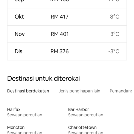
Okt
RM 417
8°C
Nov
RM 401
3°C
Dis
RM 376
-3°C
Destinasi untuk diterokai
Destinasi berdekatan
Jenis penginapan lain
Pemandangan
Halifax
Bar Harbor
Sewaan percutian
Sewaan percutian
Moncton
Charlottetown
Sewaan percutian
Sewaan percutian