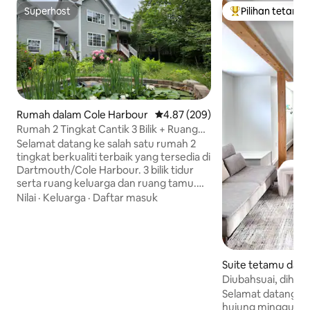
Superhost
Pilihan tetamu
Superhost
Pilihan utama te
Rumah dalam Cole Harbour
Penarafan purata 4.87 daripada 
4.87 (209)
Rumah 2 Tingkat Cantik 3 Bilik + Ruang
Rehat + Bilik Keluarga
Selamat datang ke salah satu rumah 2
tingkat berkualiti terbaik yang tersedia di
Dartmouth/Cole Harbour. 3 bilik tidur
serta ruang keluarga dan ruang tamu.
Dapur lengkap berkualiti chef dengan
Nilai
·
Keluarga
·
Daftar masuk
permukaan kaunter Corian & 2 singki
berganda & paip. 6 katil baharu berkualiti
tinggi serta 3 sofa & Jacuzzi. Banyak
ruang letak kereta percuma di
sepanjang jalan masuk persendirian yang
Suite tetamu dal
berpagar dengan pokok & bunga
uth
Diubahsuai, dihia
matang. 1 minit berjalan kaki ke Pantai
lokasi utama
Selamat datang! Mencari percutian
Kiwanis. Hanya 25 minit memandu ke
hujung minggu at