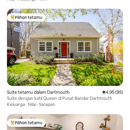
Pilihan tetamu
Pilihan utama tetamu
Suite tetamu dalam Dartmouth
Penarafan pur
4.95 (95)
Suite dengan katil Queen di Pusat Bandar Dartmouth
Keluarga
·
Nilai
·
Sarapan
Pilihan tetamu
Pilihan utama tetamu