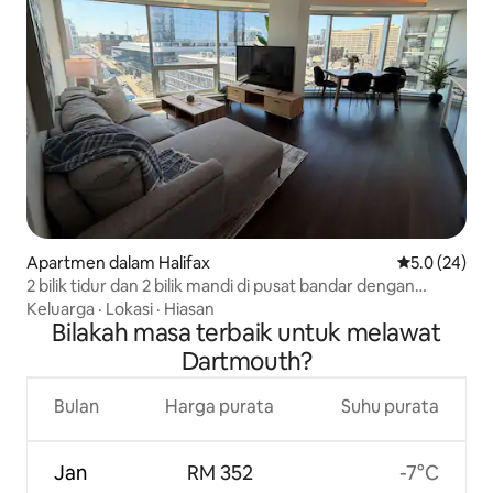
Apartmen dalam Halifax
Penarafan pu
5.0 (24)
2 bilik tidur dan 2 bilik mandi di pusat bandar dengan
pemandangan panorama ci
Keluarga
·
Lokasi
·
Hiasan
Bilakah masa terbaik untuk melawat
Dartmouth?
Bulan
Harga purata
Suhu purata
Jan
RM 352
-7°C