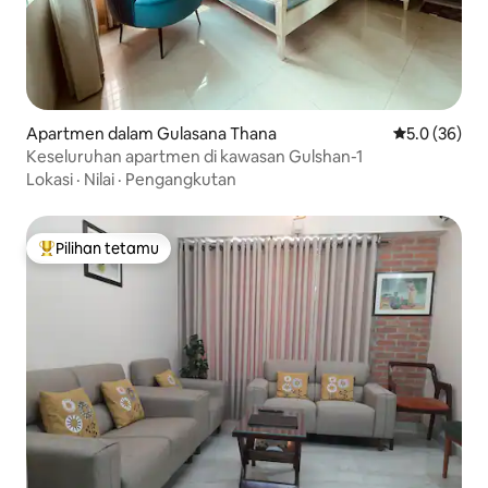
Apartmen dalam Gulasana Thana
Penarafan pu
5.0 (36)
Keseluruhan apartmen di kawasan Gulshan-1
Lokasi
·
Nilai
·
Pengangkutan
Pilihan tetamu
Pilihan utama tetamu