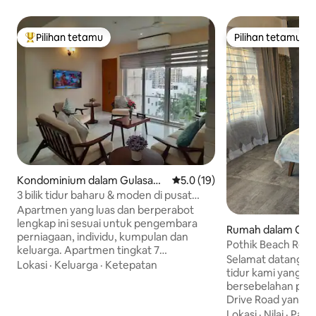
Pilihan tetamu
Pilihan tetamu
Pilihan utama tetamu
Pilihan tetamu
Kondominium dalam Gulasana
Penarafan purata 5.0 daripada
5.0 (19)
Thana
3 bilik tidur baharu & moden di pusat
bandar Banani/Gulshan
Apartmen yang luas dan berperabot
lengkap ini sesuai untuk pengembara
Rumah dalam Cox's
perniagaan, individu, kumpulan dan
rict
Pothik Beach Res
keluarga. Apartmen tingkat 7
Renang Persendir
Selamat datang ke 
mempunyai 4 balkoni, pemandangan
Lokasi
·
Keluarga
·
Ketepatan
tidur kami yang m
yang tidak terhalang, pelan lantai
bersebelahan pant
terbuka dan kemudahan moden. 20
Drive Road yang i
minit dari Lapangan Terbang
yang luas untuk
Lokasi
·
Nilai
·
Panta