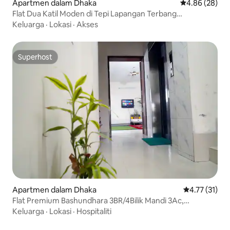
Apartmen dalam Dhaka
Penarafan pur
4.86 (28)
Flat Dua Katil Moden di Tepi Lapangan Terbang
(SuperHost Airbnb)
Keluarga
·
Lokasi
·
Akses
Superhost
Superhost
Apartmen dalam Dhaka
Penarafan pur
4.77 (31)
Flat Premium Bashundhara 3BR/4Bilik Mandi 3Ac,
Berhampiran Lapangan Terbang
Keluarga
·
Lokasi
·
Hospitaliti