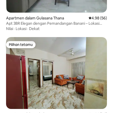
Apartmen dalam Gulasana Thana
Penarafan pur
4.98 (56)
Apt 3BR Elegan dengan Pemandangan Banani – Lokasi
Menarik
Nilai
·
Lokasi
·
Dekat
Pilihan tetamu
Pilihan tetamu