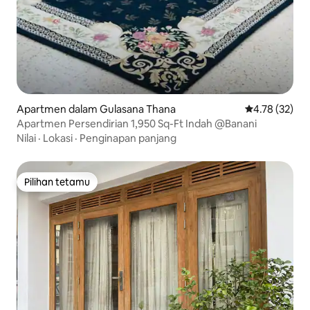
Apartmen dalam Gulasana Thana
Penarafan pur
4.78 (32)
Apartmen Persendirian 1,950 Sq-Ft Indah @Banani
Nilai
·
Lokasi
·
Penginapan panjang
Pilihan tetamu
Pilihan tetamu