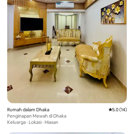
Rumah dalam Dhaka
Penarafan pu
5.0 (14)
Penginapan Mewah di Dhaka
Keluarga
·
Lokasi
·
Hiasan