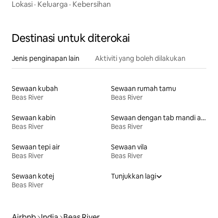
Lokasi
·
Keluarga
·
Kebersihan
Destinasi untuk diterokai
Jenis penginapan lain
Aktiviti yang boleh dilakukan
Sewaan kubah
Sewaan rumah tamu
Beas River
Beas River
Sewaan kabin
Sewaan dengan tab mandi air panas
Beas River
Beas River
Sewaan tepi air
Sewaan vila
Beas River
Beas River
Sewaan kotej
Tunjukkan lagi
Beas River
Airbnb
India
Beas River