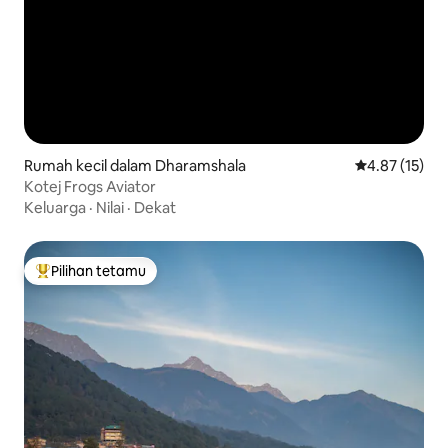
Rumah kecil dalam Dharamshala
Penarafan pur
4.87 (15)
Kotej Frogs Aviator
Keluarga
·
Nilai
·
Dekat
Pilihan tetamu
Pilihan utama tetamu