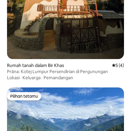
Rumah tanah dalam Bir Khas
Penarafan
5 (4)
Prāna: Kotej Lumpur Persendirian di Pergunungan
Lokasi
·
Keluarga
·
Pemandangan
Pilihan tetamu
Pilihan tetamu