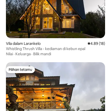
Vila dalam Larankelo
Penarafan pur
4.89 (18)
Whistling Thrush Villa - kediaman di kebun epal
Nilai
·
Keluarga
·
Bilik mandi
Pilihan tetamu
Pilihan tetamu