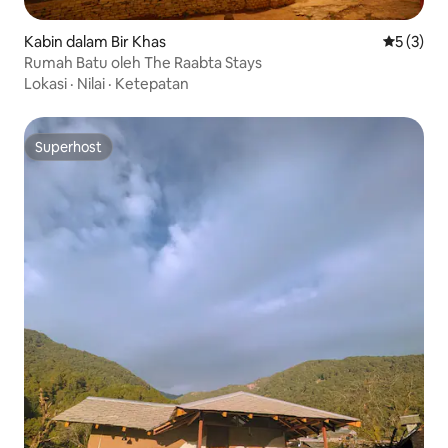
Kabin dalam Bir Khas
Penarafan
5 (3)
Rumah Batu oleh The Raabta Stays
Lokasi
·
Nilai
·
Ketepatan
Superhost
Superhost