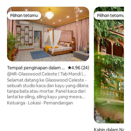
Pilihan tetamu
Pilihan tetamu
Pilihan tetamu
Pilihan tetamu
Tempat penginapan dalam D
Penarafan purata 4.96 daripada
4.96 (24)
haramshala
@घR-Glasswood Celeste | Tab Mandi |
AC Berganda | TV 55”
Selamat datang ke Glasswood Celeste -
sebuah studio kaca dan kayu yang dibina
tanpa bata atau mortar. Panel kaca dari
lantai ke siling, siling kayu yang mesra
dan langsir penutup mencipta ruang
Keluarga
·
Lokasi
·
Pemandangan
yang terasa terbuka pada waktu siang
dan terlindung pada waktu malam.
Terletak di pusat bandar dengan akses
Tangga Spiral, tempat percutian yang
Kabin dalam Nagg
didorong oleh reka bentuk ini