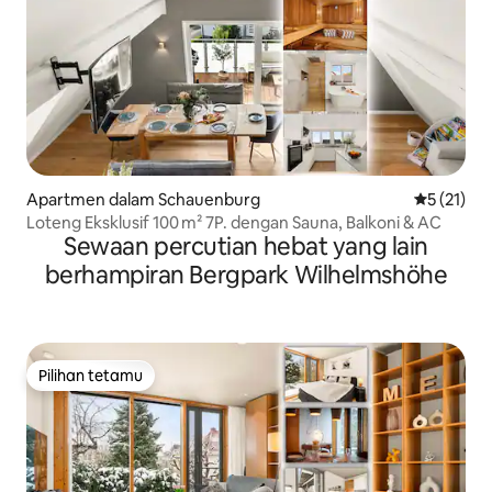
Apartmen dalam Schauenburg
Penarafan 
5 (21)
Loteng Eksklusif 100 m² 7P. dengan Sauna, Balkoni & AC
Sewaan percutian hebat yang lain
berhampiran Bergpark Wilhelmshöhe
Pilihan tetamu
Pilihan tetamu