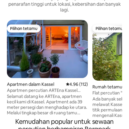
penarafan tinggi untuk lokasi, kebersihan dan banyak
lagi.
Pilihan tetamu
Pilihan tetamu
Pilihan tetamu
Pilihan tetamu
Apartmen dalam Kassel
Penarafan purata 4.96 daripada 
4.96 (112)
Rumah tetamu da
Apartmen percutian ARTEna Kassel
el
Flat percutian "
dengan teres yang cantik
Selamat datang ke ARTEna, apartmen
Ada banyak sebab
kecil kami di Kassel. Apartment ada 39
melawat Kassel. 
meter persegi dan menghadap ke utara.
titik permulaan y
Melalui tingkap besar di ruang tamu
mengenali Kassel.
makan, bilik ini dibanjiri cahaya dan anda
Kemudahan popular untuk sewaan
bertemu anda! „tHE GREEN HOUSE“
mempunyai pemandangan taman yang
boleh digunakan untuk 2 - 4 o