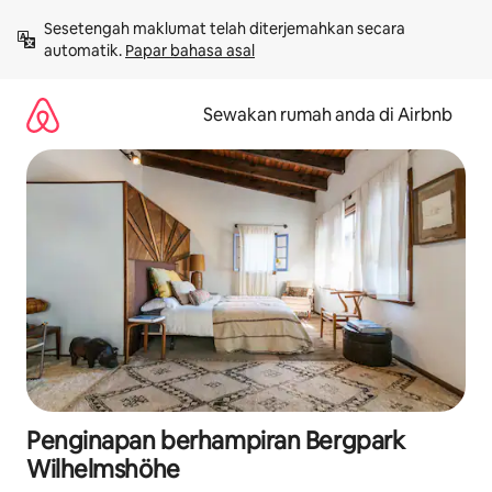
Langkau
Sesetengah maklumat telah diterjemahkan secara 
ke
automatik. 
Papar bahasa asal
kandungan
Sewakan rumah anda di Airbnb
Penginapan berhampiran Bergpark
Wilhelmshöhe