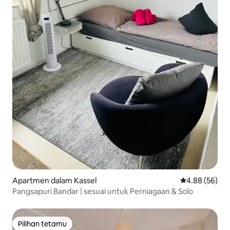
Apartmen dalam Kassel
Penarafan pur
4.88 (56)
Pangsapuri Bandar | sesuai untuk Perniagaan & Solo
Pilihan tetamu
Pilihan tetamu