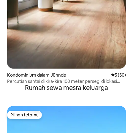
Kondominium dalam Jühnde
Penarafan 
5 (50)
Percutian santai di kira-kira 100 meter persegi di lokasi
Rumah sewa mesra keluarga
yang indah
Pilihan tetamu
Pilihan tetamu