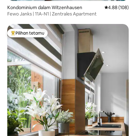
Kondominium dalam Witzenhausen
Penarafan pura
4.88 (108)
Fewo Janks | 11A-N1 | Zentrales Apartment
Pilihan tetamu
Pilihan utama tetamu