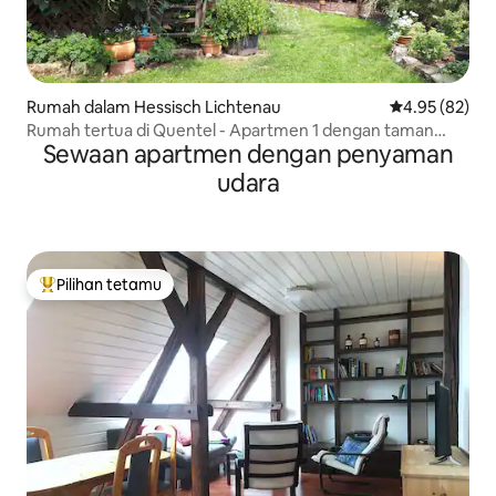
Rumah dalam Hessisch Lichtenau
Penarafan pur
4.95 (82)
Rumah tertua di Quentel - Apartmen 1 dengan taman
Sewaan apartmen dengan penyaman
kecil
udara
Pilihan tetamu
Pilihan utama tetamu