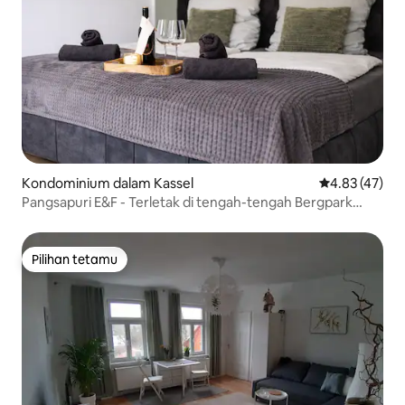
Kondominium dalam Kassel
Penarafan pur
4.83 (47)
Pangsapuri E&F - Terletak di tengah-tengah Bergpark
Wilhelmshöhe
Pilihan tetamu
Pilihan tetamu