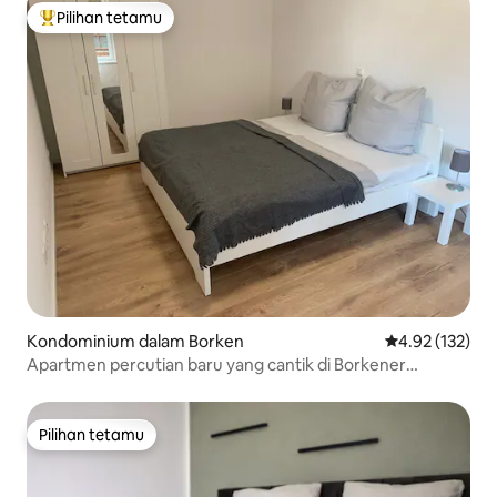
Pilihan tetamu
Pilihan utama tetamu
Kondominium dalam Borken
Penarafan pura
4.92 (132)
Apartmen percutian baru yang cantik di Borkener
Seenland
Pilihan tetamu
Pilihan tetamu