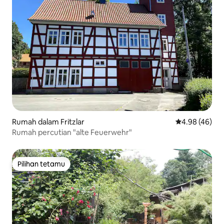
Rumah dalam Fritzlar
Penarafan pur
4.98 (46)
Rumah percutian "alte Feuerwehr"
Pilihan tetamu
Pilihan tetamu