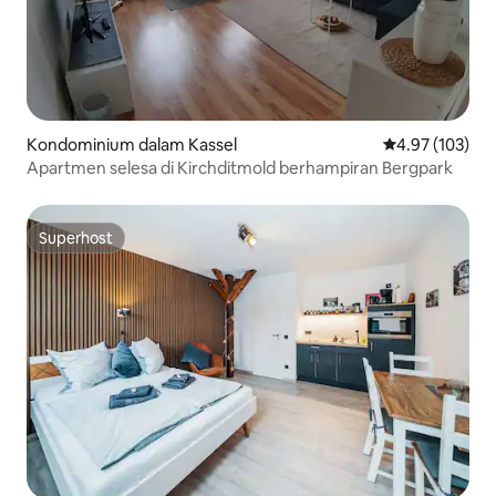
Kondominium dalam Kassel
Penarafan pura
4.97 (103)
Apartmen selesa di Kirchditmold berhampiran Bergpark
Superhost
Superhost