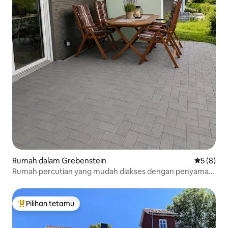
Rumah dalam Grebenstein
Penarafan
5 (8)
Rumah percutian yang mudah diakses dengan penyaman
udara
Pilihan tetamu
Pilihan utama tetamu