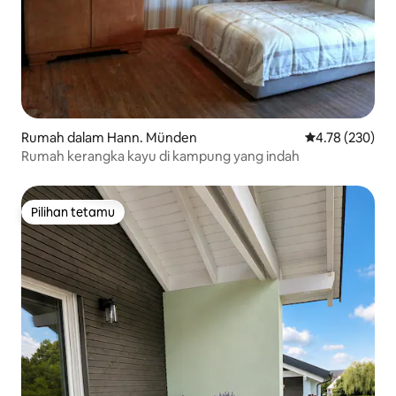
Rumah dalam Hann. Münden
Penarafan pura
4.78 (230)
Rumah kerangka kayu di kampung yang indah
Pilihan tetamu
Pilihan tetamu