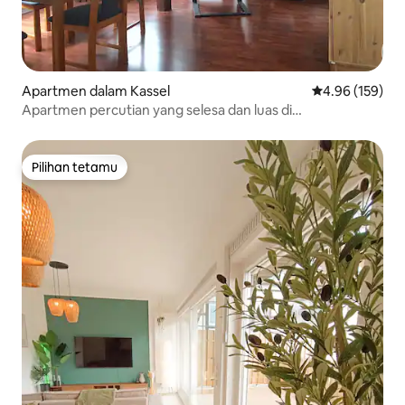
Apartmen dalam Kassel
Penarafan pura
4.96 (159)
Apartmen percutian yang selesa dan luas di
Märchenviertel
Pilihan tetamu
Pilihan tetamu