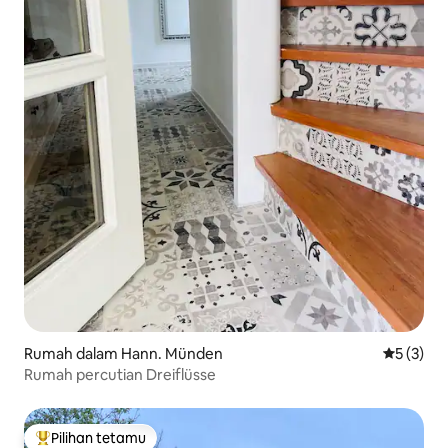
Rumah dalam Hann. Münden
Penarafan
5 (3)
Rumah percutian Dreiflüsse
Pilihan tetamu
Pilihan utama tetamu