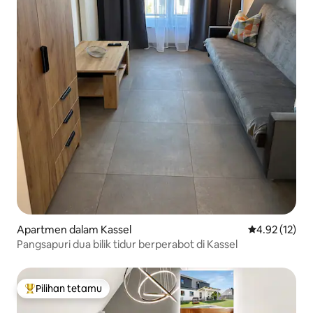
Apartmen dalam Kassel
Penarafan pur
4.92 (12)
Pangsapuri dua bilik tidur berperabot di Kassel
Pilihan tetamu
Pilihan utama tetamu