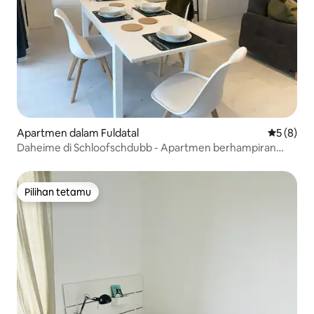
Apartmen dalam Fuldatal
Penarafan
5 (8)
Daheime di Schloofschdubb - Apartmen berhampiran
Kassel
Pilihan tetamu
Pilihan tetamu