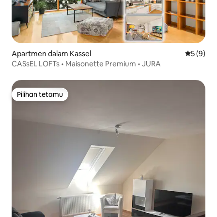
Apartmen dalam Kassel
Penarafan
5 (9)
CASsEL LOFTs • Maisonette Premium • JURA
Pilihan tetamu
Pilihan tetamu