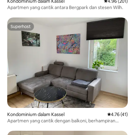
Kondominium dalam Kassel
Penarafan pura
4.96 (201)
Apartmen yang cantik antara Bergpark dan stesen Wilh.
Superhost
Superhost
Kondominium dalam Kassel
Penarafan pur
4.76 (41)
Apartmen yang cantik dengan balkoni, berhampiran
stesen kereta api ICE