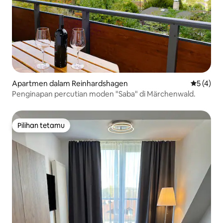
Apartmen dalam Reinhardshagen
Penarafan
5 (4)
Penginapan percutian moden "Saba" di Märchenwald.
Pilihan tetamu
Pilihan tetamu