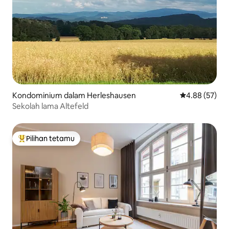
Kondominium dalam Herleshausen
Penarafan pur
4.88 (57)
Sekolah lama Altefeld
Pilihan tetamu
Pilihan utama tetamu