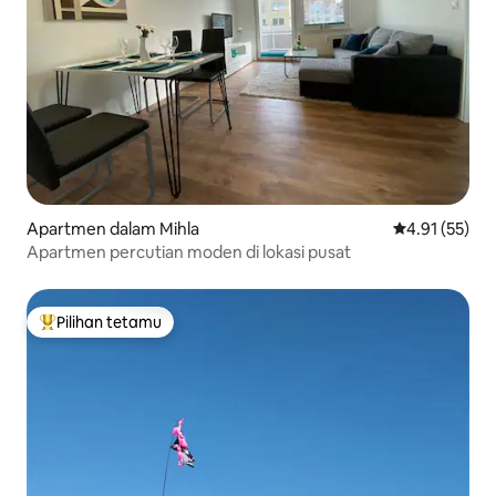
Apartmen dalam Mihla
Penarafan pur
4.91 (55)
Apartmen percutian moden di lokasi pusat
Pilihan tetamu
Pilihan utama tetamu