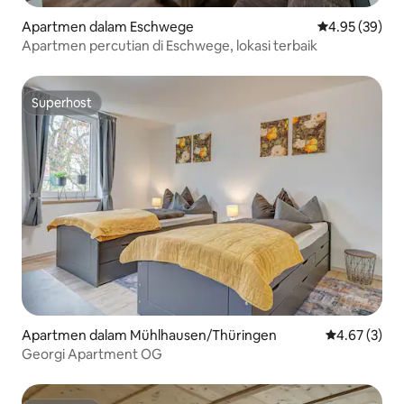
Apartmen dalam Eschwege
Penarafan pur
4.95 (39)
Apartmen percutian di Eschwege, lokasi terbaik
Superhost
Superhost
Apartmen dalam Mühlhausen/Thüringen
Penarafan pu
4.67 (3)
Georgi Apartment OG