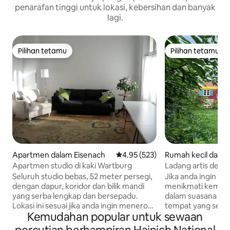
penarafan tinggi untuk lokasi, kebersihan dan banyak
lagi.
Pilihan tetamu
Pilihan tetamu
Pilihan tetamu
Pilihan tetamu
Apartmen dalam Eisenach
Penarafan purata 4.95 daripada 
4.95 (523)
Rumah kecil dala
ge
Apartmen studio di kaki Wartburg
Ladang artis denga
Werk di kawasan h
Seluruh studio bebas, 52 meter persegi,
Jika anda ingin be
dengan dapur, koridor dan bilik mandi
menikmati kemew
yang serba lengkap dan bersepadu.
dalam suasana yang
Lokasi ini sesuai jika anda ingin meneroka
tempat yang sesua
Kemudahan popular untuk sewaan
Eisenach, Wartburg, atau peluang
yang direka denga
mendaki dengan berjalan kaki. (Muzium
dengan dapur kayu