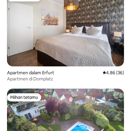
Apartmen dalam Erfurt
Penarafan pur
4.86 (36)
Apartmen di Domplatz
Pilihan tetamu
Pilihan tetamu