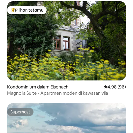
Pilihan tetamu
Pilihan utama tetamu
Kondominium dalam Eisenach
Penarafan pura
4.98 (96)
Magnolia Suite - Apartmen moden di kawasan vila
Superhost
Superhost