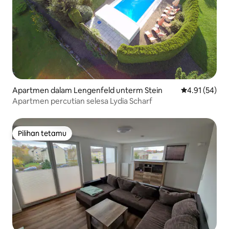
Apartmen dalam Lengenfeld unterm Stein
Penarafan pur
4.91 (54)
Apartmen percutian selesa Lydia Scharf
Pilihan tetamu
Pilihan tetamu