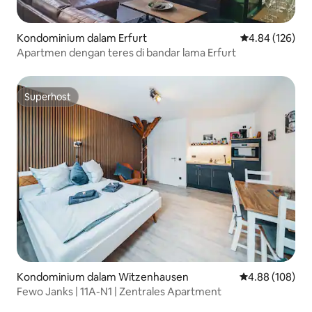
Kondominium dalam Erfurt
Penarafan pura
4.84 (126)
Apartmen dengan teres di bandar lama Erfurt
Superhost
Superhost
Kondominium dalam Witzenhausen
Penarafan pura
4.88 (108)
Fewo Janks | 11A-N1 | Zentrales Apartment