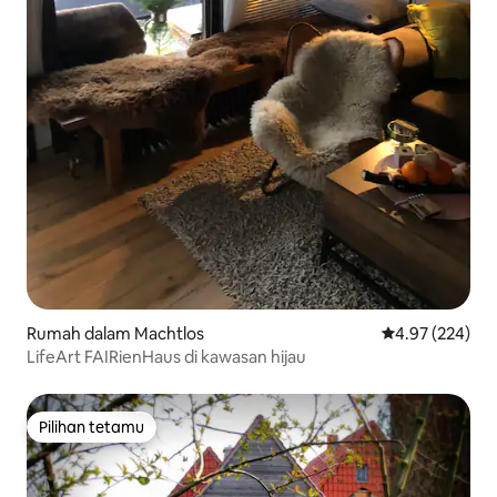
Rumah dalam Machtlos
Penarafan pura
4.97 (224)
LifeArt FAIRienHaus di kawasan hijau
Pilihan tetamu
Pilihan tetamu