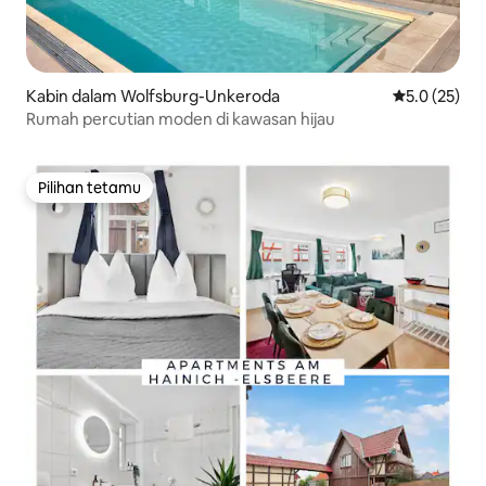
Kabin dalam Wolfsburg-Unkeroda
Penarafan pu
5.0 (25)
Rumah percutian moden di kawasan hijau
Pilihan tetamu
Pilihan tetamu