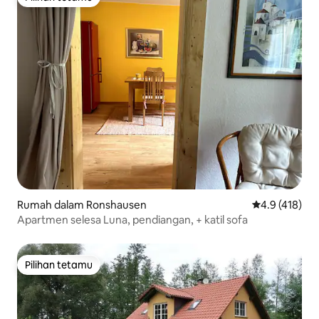
Pilihan tetamu
Rumah dalam Ronshausen
Penarafan pur
4.9 (418)
Apartmen selesa Luna, pendiangan, + katil sofa
Pilihan tetamu
Pilihan tetamu