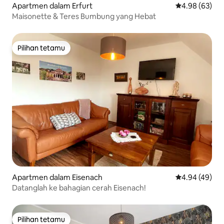
Apartmen dalam Erfurt
Penarafan pur
4.98 (63)
Maisonette & Teres Bumbung yang Hebat
Pilihan tetamu
Pilihan tetamu
Apartmen dalam Eisenach
Penarafan pur
4.94 (49)
Datanglah ke bahagian cerah Eisenach!
Pilihan tetamu
Pilihan tetamu