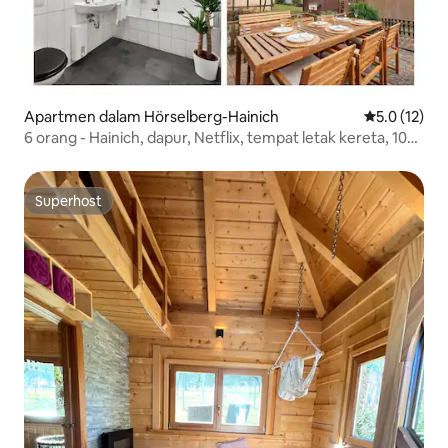
Apartmen dalam Hörselberg-Hainich
Penarafan pu
5.0 (12)
6 orang - Hainich, dapur, Netflix, tempat letak kereta, 100
Mbit
Superhost
Superhost