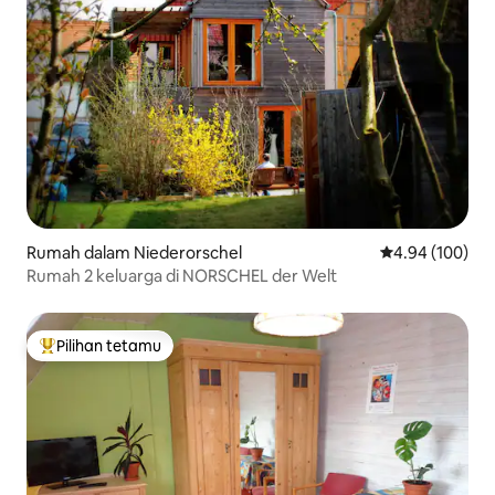
Rumah dalam Niederorschel
Penarafan pura
4.94 (100)
Rumah 2 keluarga di NORSCHEL der Welt
Pilihan tetamu
Pilihan utama tetamu