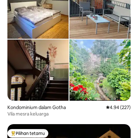
Kondominium dalam Gotha
Penarafan pura
4.94 (227)
Vila mesra keluarga
Pilihan tetamu
Pilihan utama tetamu