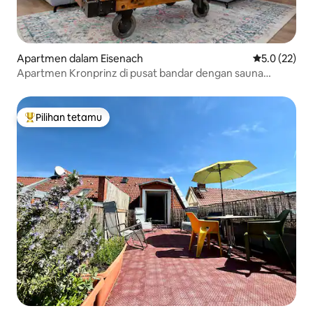
Apartmen dalam Eisenach
Penarafan pu
5.0 (22)
Apartmen Kronprinz di pusat bandar dengan sauna
inframerah
Pilihan tetamu
Pilihan utama tetamu