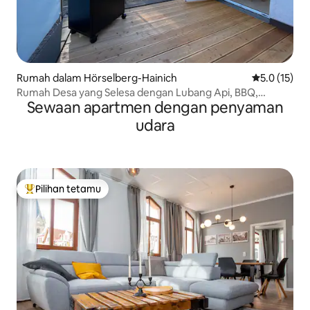
Rumah dalam Hörselberg-Hainich
Penarafan pu
5.0 (15)
Rumah Desa yang Selesa dengan Lubang Api, BBQ,
Sewaan apartmen dengan penyaman
Haiwan Peliharaan Dibenarkan
udara
Pilihan tetamu
Pilihan utama tetamu