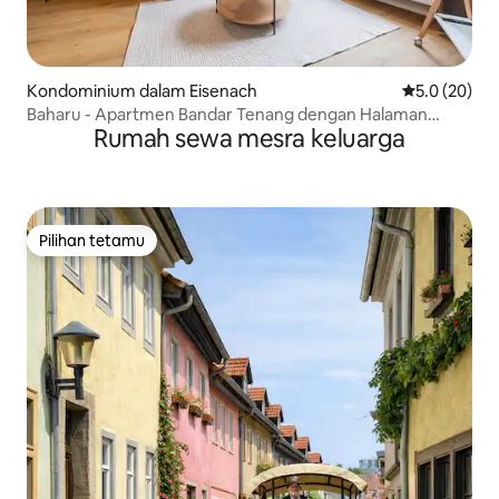
Kondominium dalam Eisenach
Penarafan pu
5.0 (20)
Baharu - Apartmen Bandar Tenang dengan Halaman
Rumah sewa mesra keluarga
Persendirian
Pilihan tetamu
Pilihan tetamu