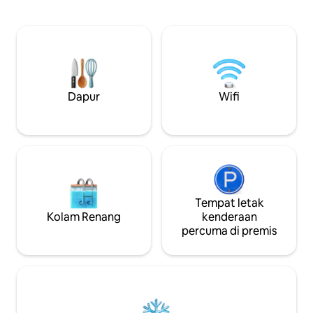
tunggal untuk melepaskan diri daripada
sempurna. Walaup
semuanya. Anjing yang baik dialu-alukan,
hanya mempunyai 
$ 35 bagi setiap anjing seminggu, yuran
yang lain berdek
dikutip secara berasingan pada masa
KEMUDAHAN BERK
daftar masuk. Cari tapak Ladang Tahun
anda mempunyai p
untuk maklumat lanjut.
semasa penginapan
berhampiran Onon
Park, Sungai Meram
Dapur
Wifi
Wineries dan tem
Tempat letak
Kolam Renang
kenderaan
percuma di premis