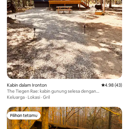
Kabin dalam Ironton
Penarafan pur
4.98 (43)
The Tiegen Rae: kabin gunung selesa dengan
pemandangan luas
Keluarga
·
Lokasi
·
Gril
Pilihan tetamu
Pilihan tetamu