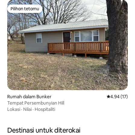
Pilihan tetamu
Pilihan tetamu
Rumah dalam Bunker
Penarafan pur
4.94 (17)
Tempat Persembunyian Hill
Lokasi
·
Nilai
·
Hospitaliti
Destinasi untuk diterokai