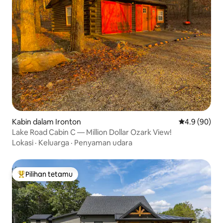
Kabin dalam Ironton
Penarafan pu
4.9 (90)
Lake Road Cabin C — Million Dollar Ozark View!
Lokasi
·
Keluarga
·
Penyaman udara
Pilihan tetamu
Pilihan utama tetamu