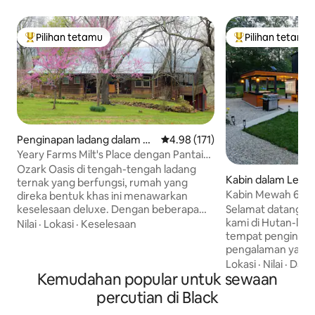
Pilihan tetamu
Pilihan tetamu
Pilihan utama tetamu
Pilihan utama te
Penginapan ladang dalam St
Penarafan purata 4.98 daripada 
4.98 (171)
eelville
Yeary Farms Milt's Place dengan Pantai
Persendirian!
Ozark Oasis di tengah-tengah ladang
Kabin dalam Leas
ternak yang berfungsi, rumah yang
Kabin Mewah 6 Te
direka bentuk khas ini menawarkan
Tab Air Panas dan
keselesaan deluxe. Dengan beberapa
Selamat datang k
dek, beranda dan pemandangan di luar
kami di Hutan-leb
Nilai
·
Lokasi
·
Keselesaan
setiap tingkap, kediaman ini merupakan
tempat penginapan
percutian yang sesuai untuk percutian
pengalaman yang t
romantik, keluarga dan rakan-rakan
Terletak di atas 9 
Lokasi
·
Nilai
·
Dapu
untuk berehat dan mencipta kenangan,
Kemudahan popular untuk sewaan
percutian yang di
artis dan penulis untuk menganjurkan
Scandinavia ini 
percutian di Black
bengkel atau percutian, atau orang
keselesaan dan p