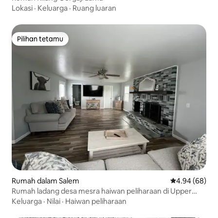
Lokasi
·
Keluarga
·
Ruang luaran
Pilihan tetamu
Pilihan tetamu
Rumah dalam Salem
Penarafan pura
4.94 (68)
Rumah ladang desa mesra haiwan peliharaan di Upper
Ozarks
Keluarga
·
Nilai
·
Haiwan peliharaan