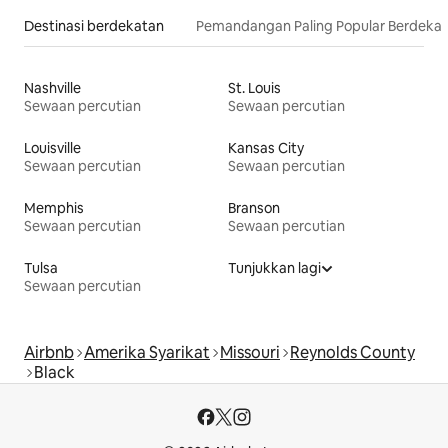
Destinasi berdekatan
Pemandangan Paling Popular Berdeka
Nashville
St. Louis
Sewaan percutian
Sewaan percutian
Louisville
Kansas City
Sewaan percutian
Sewaan percutian
Memphis
Branson
Sewaan percutian
Sewaan percutian
Tulsa
Tunjukkan lagi
Sewaan percutian
Airbnb
Amerika Syarikat
Missouri
Reynolds County
Black