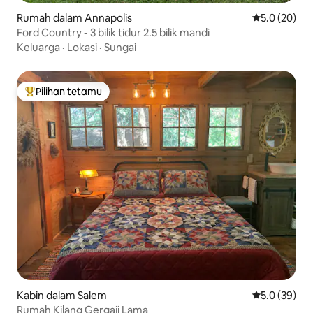
Rumah dalam Annapolis
Penarafan pu
5.0 (20)
Ford Country - 3 bilik tidur 2.5 bilik mandi
Keluarga
·
Lokasi
·
Sungai
Pilihan tetamu
Pilihan utama tetamu
Kabin dalam Salem
Penarafan pu
5.0 (39)
Rumah Kilang Gergaji Lama