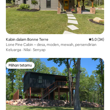
Kabin dalam Bonne Terre
Penarafan pu
5.0 (34)
Lone Pine Cabin ~ desa, moden, mewah, persendirian
Keluarga
·
Nilai
·
Senyap
Pilihan tetamu
Pilihan tetamu