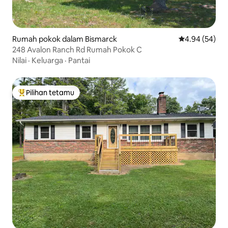
Rumah pokok dalam Bismarck
Penarafan pur
4.94 (54)
248 Avalon Ranch Rd Rumah Pokok C
Nilai
·
Keluarga
·
Pantai
Pilihan tetamu
Pilihan utama tetamu