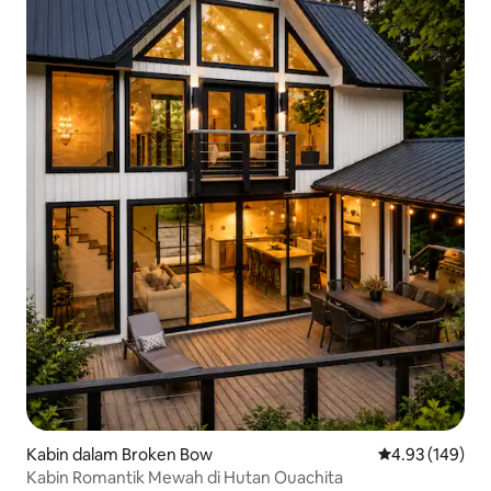
Kabin dalam Broken Bow
Penarafan pura
4.93 (149)
Kabin Romantik Mewah di Hutan Ouachita