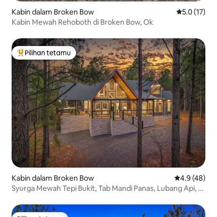
Kabin dalam Broken Bow
Penarafan pu
5.0 (17)
Kabin Mewah Rehoboth di Broken Bow, Ok
Pilihan tetamu
Pilihan utama tetamu
Kabin dalam Broken Bow
Penarafan pu
4.9 (48)
Syurga Mewah Tepi Bukit, Tab Mandi Panas, Lubang Api, 13
Tempat Tidur