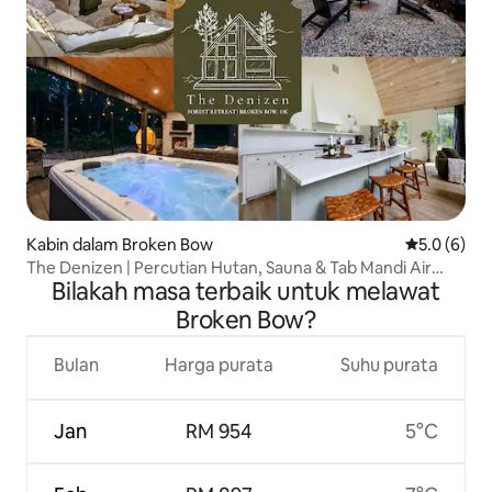
Kabin dalam Broken Bow
Penarafan p
5.0 (6)
The Denizen | Percutian Hutan, Sauna & Tab Mandi Air
Bilakah masa terbaik untuk melawat
Panas
Broken Bow?
Bulan
Harga purata
Suhu purata
Jan
RM 954
5°C