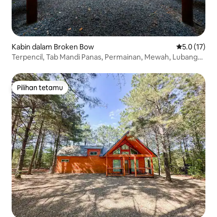
Kabin dalam Broken Bow
Penarafan pu
5.0 (17)
Terpencil, Tab Mandi Panas, Permainan, Mewah, Lubang
Api, Haiwan Peliharaan
Pilihan tetamu
Pilihan tetamu