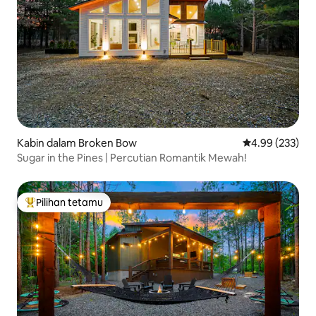
Kabin dalam Broken Bow
Penarafan pura
4.99 (233)
Sugar in the Pines | Percutian Romantik Mewah!
Pilihan tetamu
Pilihan utama tetamu