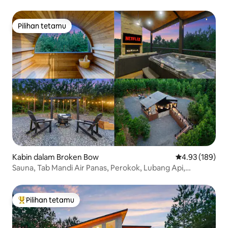
Pilihan tetamu
Pilihan tetamu
Kabin dalam Broken Bow
Penarafan pura
4.93 (189)
Sauna, Tab Mandi Air Panas, Perokok, Lubang Api,
Percutian Persendirian
Pilihan tetamu
Pilihan utama tetamu