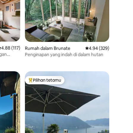
enarafan purata 4.88 daripada 5, 117 ulasan
4.88 (117)
Rumah dalam Brunate
Penarafan purata 4.94 d
4.94 (329)
ngan
Penginapan yang indah di dalam hutan
andangan
Pilihan tetamu
Pilihan utama tetamu