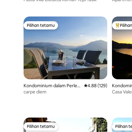
Pemandan
Pilihan tetamu
Piliha
Pilihan tetamu
Pilihan
Kondominium dalam Perled
Penarafan purata 4.88 d
4.88 (129)
Kondomin
o
o
carpe diem
Casa Val
dan mena
Pilihan tetamu
Pilihan 
Pilihan tetamu
Pilihan 