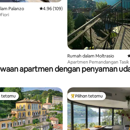
aripada 5, 288 ulasan
lam Palanzo
Penarafan purata 4.96 daripada 5, 109 ulasan
4.96 (109)
Fiori
Rumah dalam Moltrasio
P
Apartmen Pemandangan Tasi
waan apartmen dengan penyaman ud
yang Indah
n tetamu
Pilihan tetamu
 utama tetamu
Pilihan utama tetamu