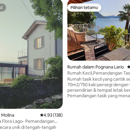
st
Pilihan tetamu
st
Pilihan tetamu
aripada 5, 319 ulasan
Rumah dalam Pognana Lario
P
Rumah Kecil,Pemandangan Tas
& tempat letak kereta persendi
Rumah tasik kecil yang cantik s
70m2/750 kaki persegi dengan
persendirian & tempat letak ke
Pemandangan tasik yang mena
dari taman, teres & setiap bilik!
dalaman yang dipilih dengan tel
perhatian yang baik kepada per
m Molina
Penarafan purata 4.93 daripada 5, 138 ulasan
4.93 (138)
Tenang, persendirian, dan ten
na Flora Lago- Pemandangan
sempurna untuk berehat sepe
baik - BARU
secara unik di tengah-tengah
minit berjalan kaki ke tempat 