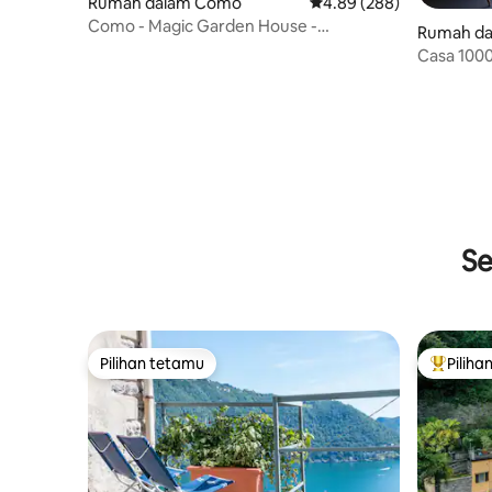
Rumah dalam Como
Penarafan purata 4.89 d
4.89 (288)
Como - Magic Garden House -
Rumah da
Pemandangan Tasik
Casa 1000
Se
Pilihan tetamu
Piliha
Pilihan tetamu
Pilihan