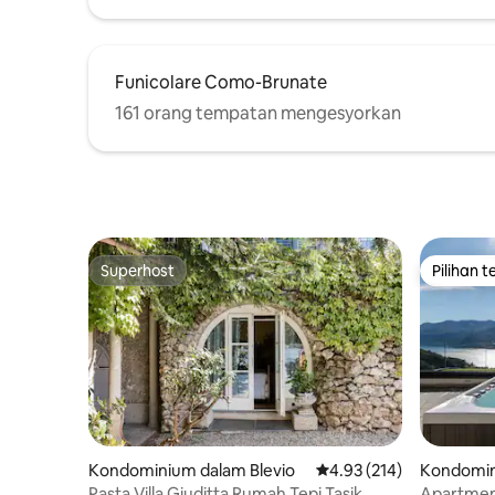
Funicolare Como-Brunate
161 orang tempatan mengesyorkan
Superhost
Pilihan 
Superhost
Pilihan 
Kondominium dalam Blevio
Penarafan purata 4.93 d
4.93 (214)
Kondomin
o
Pasta Villa Giuditta Rumah Tepi Tasik
Apartmen