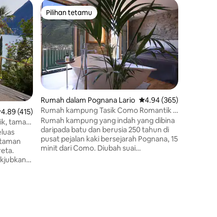
Rumah da
Pilihan tetamu
Pilihan
Pilihan tetamu
Pilihan
NUMERO 
pemandan
Penginap
bermula l
tiga ting
menggabun
tidur dan
dengan in
Tasik Com
teres bu
Rumah dalam Pognana Lario
Penarafan purata 4.94 d
4.94 (365)
ruang ma
Rumah kampung Tasik Como Romantik &
enarafan purata 4.89 daripada 5, 415 ulasan
4.89 (415)
berehat
Persendirian
Rumah kampung yang indah yang dibina
tasik yan
ik, taman
daripada batu dan berusia 250 tahun di
menawar
rian
eluas
pusat pejalan kaki bersejarah Pognana, 15
minum, k
 taman
minit dari Como. Diubah suai
permaina
reta.
sepenuhnya dan hiasan dalaman direka
banyak t
kjubkan
untuk tahap keselesaan dan kemewahan
berhampi
 Hiasan
tertinggi dalam suasana kampung Itali
iti dengan
purba yang tulen. Sangat peribadi.
incian.
Penggunaan seluruh rumah (kecuali bilik
ang-
bawah tanah) dengan pintu masuk
nuhnya. 5
persendirian. Pemandangan tasik yang
berenang