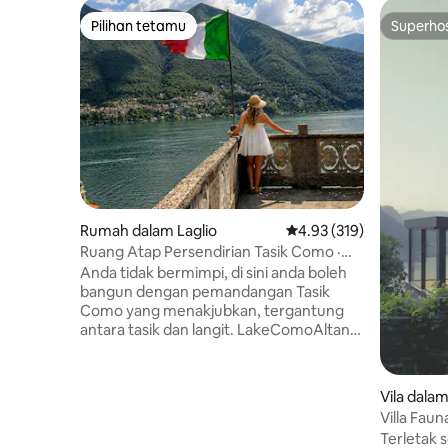
Pilihan tetamu
Superho
Pilihan tetamu
Superho
Rumah dalam Laglio
Penarafan purata 4.93 d
4.93 (319)
Ruang Atap Persendirian Tasik Como ·
George Clooney Laglio
Anda tidak bermimpi, di sini anda boleh
bangun dengan pemandangan Tasik
Como yang menakjubkan, tergantung
antara tasik dan langit. LakeComoAltana
ialah penginapan unik dengan
pemandangan tasik yang berusia 400
tahun di Laglio dengan permata langka
Vila dala
bumbung "altana" Venetian yang
Villa Fau
menghadap terus ke Villa Oleandra,
Tasik Ter
Terletak 
rumah ikonik George Clooney. Sejarah