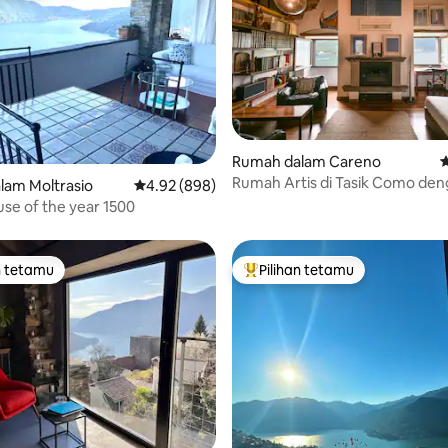
aripada 5, 232 ulasan
Rumah dalam Careno
P
Rumah Artis di Tasik Como de
lam Moltrasio
Penarafan purata 4.92 daripada 5, 898 ulasan
4.92 (898)
tempat letak kereta dan pem
se of the year 1500
n tetamu
Pilihan tetamu
 utama tetamu
Pilihan utama tetamu