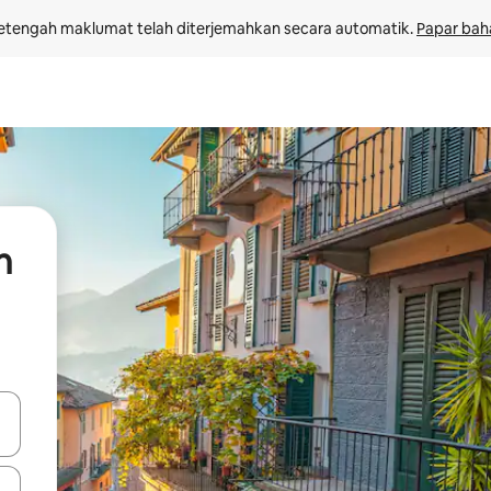
etengah maklumat telah diterjemahkan secara automatik. 
Papar bah
n
 anak panah atas dan bawah atau teroka dengan sentuhan atau gerak l