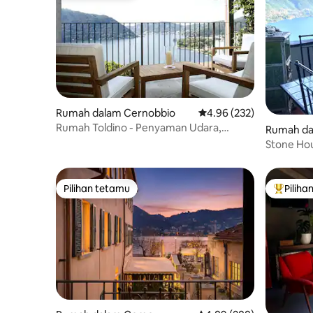
Rumah dalam Cernobbio
Penarafan purata 4.96 d
4.96 (232)
Rumah Toldino - Penyaman Udara,
Rumah da
Pemandangan Tasik, Mesra ALAM
Stone Hou
Pilihan tetamu
Piliha
Pilihan tetamu
Pilihan