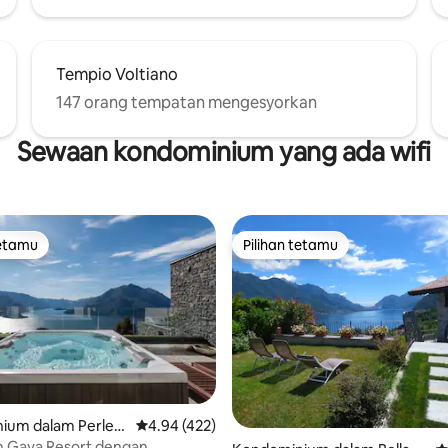
Tempio Voltiano
147 orang tempatan mengesyorkan
Sewaan kondominium yang ada wifi
tetamu
Pilihan tetamu
tetamu
Pilihan tetamu
aripada 5, 214 ulasan
ium dalam Perled
Penarafan purata 4.94 daripada 5, 422 ulasan
4.94 (422)
 Gaya Resort dengan