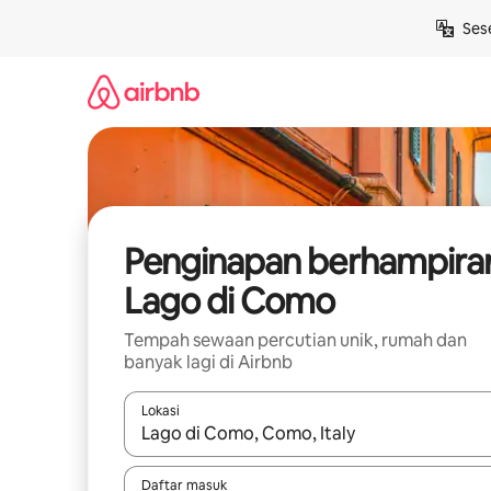
Langkau
Ses
ke
kandungan
Penginapan berhampira
Lago di Como
Tempah sewaan percutian unik, rumah dan
banyak lagi di Airbnb
Lokasi
Apabila hasil tersedia, navigasi dengan kekunci
Daftar masuk