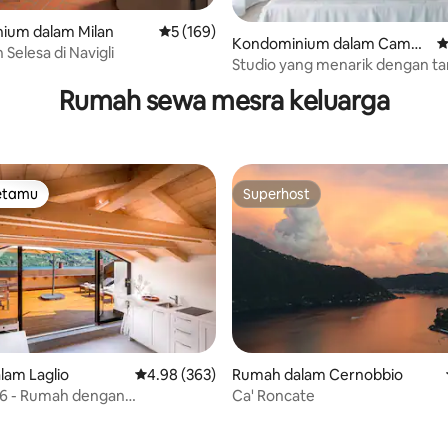
ium dalam Milan
Penarafan purata 5 daripada 5, 169 ulasan
5 (169)
Kondominium dalam Cambi
P
Selesa di Navigli
aripada 5, 376 ulasan
ago
Studio yang menarik dengan t
persendirian
Rumah sewa mesra keluarga
tetamu
Superhost
tetamu
Superhost
aripada 5, 365 ulasan
lam Laglio
Penarafan purata 4.98 daripada 5, 363 ulasan
4.98 (363)
Rumah dalam Cernobbio
 - Rumah dengan
Ca' Roncate
an - Tasik Como, Itali.