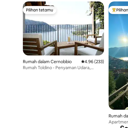
Pilihan tetamu
Piliha
Pilihan tetamu
Pilihan
Rumah dalam Cernobbio
Penarafan purata 4.96 d
4.96 (233)
Rumah Toldino - Penyaman Udara,
Pemandangan Tasik, Mesra ALAM
Rumah da
Apartmen
yang Ind