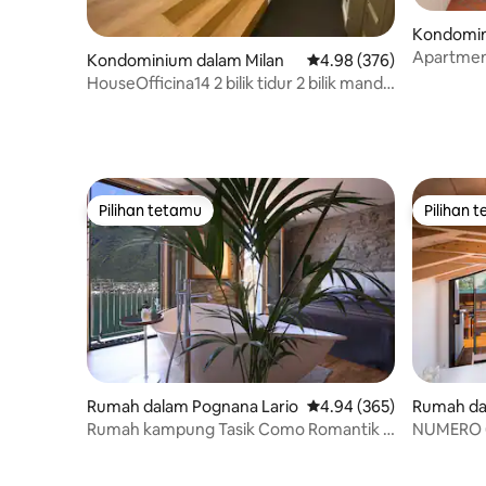
Kondomin
Apartmen 
Kondominium dalam Milan
Penarafan purata 4.98 d
4.98 (376)
HouseOfficina14 2 bilik tidur 2 bilik mandi-
parking Metro
Pilihan tetamu
Pilihan 
Pilihan tetamu
Pilihan 
Rumah dalam Pognana Lario
Penarafan purata 4.94 d
4.94 (365)
Rumah da
Rumah kampung Tasik Como Romantik &
NUMERO 6
Persendirian
pemandang