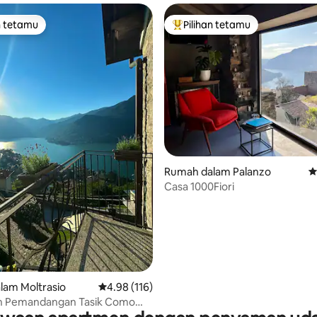
n tetamu
Pilihan tetamu
 utama tetamu
Pilihan utama tetamu
aripada 5, 233 ulasan
Rumah dalam Palanzo
P
Casa 1000Fiori
lam Moltrasio
Penarafan purata 4.98 daripada 5, 116 ulasan
4.98 (116)
 Pemandangan Tasik Como
ah