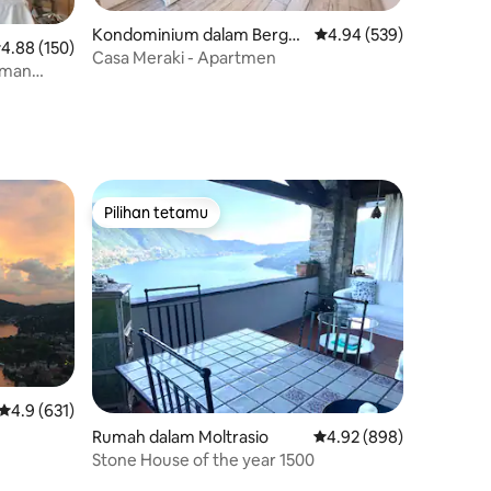
Kondominium dalam Berga
Penarafan purata 4.94 d
4.94 (539)
enarafan purata 4.88 daripada 5, 150 ulasan
4.88 (150)
mo
Casa Meraki - Apartmen
aman
Pilihan tetamu
Pilihan tetamu
Penarafan purata 4.9 daripada 5, 631 ulasan
4.9 (631)
Rumah dalam Moltrasio
Penarafan purata 4.92 d
4.92 (898)
Stone House of the year 1500