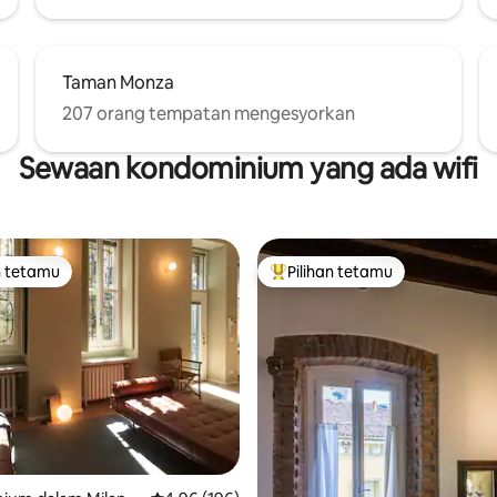
Taman Monza
207 orang tempatan mengesyorkan
Sewaan kondominium yang ada wifi
n tetamu
Pilihan tetamu
 utama tetamu
Pilihan utama tetamu
aripada 5, 146 ulasan