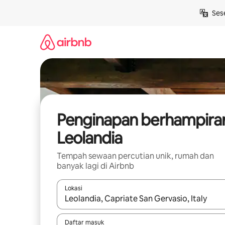
Langkau
Ses
ke
kandungan
Penginapan berhampira
Leolandia
Tempah sewaan percutian unik, rumah dan
banyak lagi di Airbnb
Lokasi
Apabila hasil tersedia, navigasi dengan kekunci
Daftar masuk