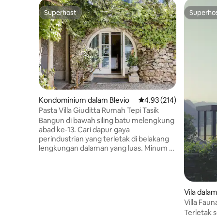
Superhost
Superho
Superhost
Superho
Kondominium dalam Blevio
Penarafan purata 4.93 d
4.93 (214)
Pasta Villa Giuditta Rumah Tepi Tasik
Bangun di bawah siling batu melengkung
abad ke-13. Cari dapur gaya
perindustrian yang terletak di belakang
lengkungan dalaman yang luas. Minum di
tasik yang indah dan pemandangan
gunung dari buaian rajut yang teduh.
Melangkah terus ke Tasik Como dari
teres taman yang cerah. CIR: 013026-
Vila dala
CNI–00010 Rumah di tingkat bawah
Villa Fau
merupakan sebahagian daripada vila
Tasik Ter
Terletak 
abad ke-13 yang dibeli pada tahun 1830