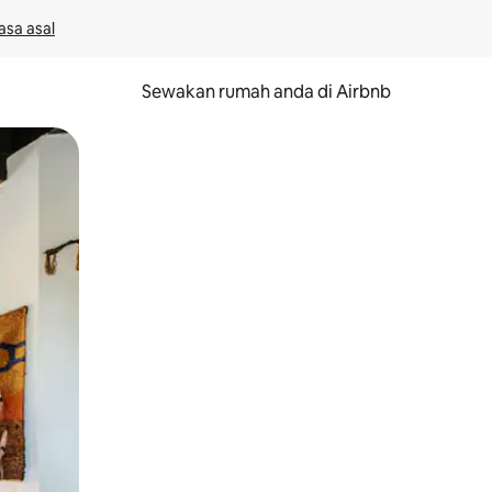
asa asal
Sewakan rumah anda di Airbnb
eret.