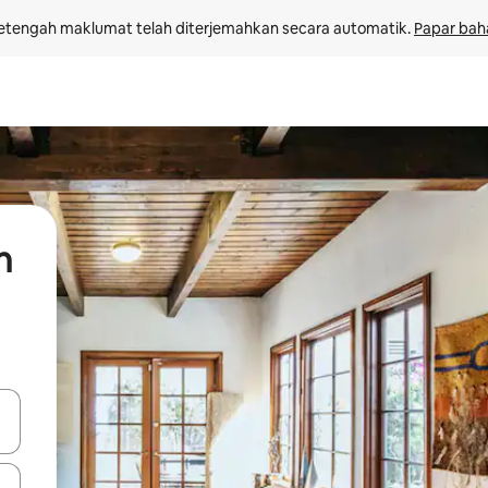
etengah maklumat telah diterjemahkan secara automatik. 
Papar bah
n
 anak panah atas dan bawah atau teroka dengan sentuhan atau gerak l