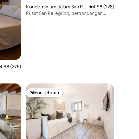
Kondominium dalam San Pel
Penarafan purata 4.98 d
4.98 (228)
legrino Terme
Pusat San Pellegrino, pemandangan
menakjubkan, berhampiran Terme
enarafan purata 4.98 daripada 5, 276 ulasan
4.98 (276)
Pilihan tetamu
Pilihan tetamu