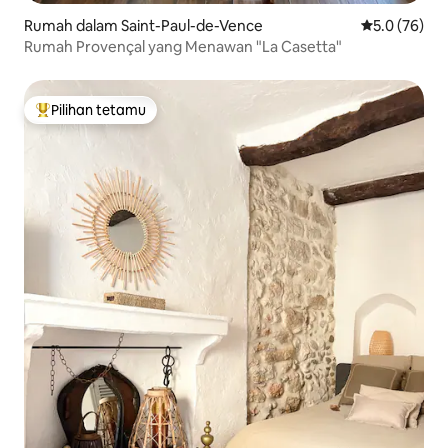
Rumah dalam Saint-Paul-de-Vence
Penarafan pu
5.0 (76)
Rumah Provençal yang Menawan "La Casetta"
Pilihan tetamu
Pilihan utama tetamu