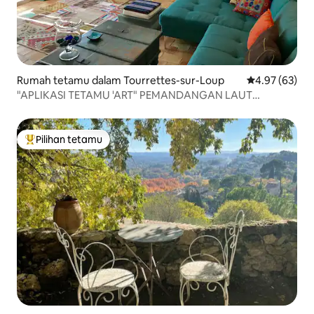
Rumah tetamu dalam Tourrettes-sur-Loup
Penarafan pur
4.97 (63)
"APLIKASI TETAMU 'ART" PEMANDANGAN LAUT
DUPLEKS 65M2 YANG INDAH
Pilihan tetamu
Pilihan utama tetamu