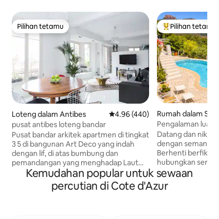
Pilihan tetamu
Pilihan tetamu
Pilihan tetamu
Pilihan utama te
Rumah dalam Sain
Loteng dalam Antibes
Penarafan purata 4.96 daripada 
4.96 (440)
Pengalaman luar bi
pusat antibes loteng bandar
Estérel # Kolam r
Datang dan nikma
Pusat bandar arkitek apartmen di tingkat
dengan semangat "
3 5 di bangunan Art Deco yang indah
Berhenti berfikir 
dengan lif, di atas bumbung dan
hubungkan semul
pemandangan yang menghadap Laut
Kemudahan popular untuk sewaan
anda dengan keind
Mediterranean......! "Ruang terbuka" ini
dan laut. Terletak 
dengan tujuh fenètres menghadap ke
percutian di Cote d'Azur
Petite Léontine 
selatan balkoni dan menawarkan
alam semula jadi d
kejelasan yang hebat, separuh dinding
Tempat yang terke
antara ruang tamu dan kawasan tidur
tempat paling inda
(katil 180cm). Penyaman udara