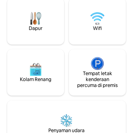
Penginapan ini tel
disediakan dengan baik pada mana-
inspirasi perjalan
mana musim. Bilik mandi mozaique,
menawarkan masa 
dihiasi dengan "langit hujan" dan bangku
pemandangan laut
di "Itali" beliau boleh mandi untuk
subur dan tenan
berehat selepas seharian bersiar-siar
Dapur
Wifi
anda berehat
atau pantai .... Dapur mempunyai semua
yang anda perlukan untuk menyediakan
hidangan kecil yang baik.... peralatan
(ketuhar induksi, ketuhar gelombang
mikro, mesin pencuci pinggan, periuk,
peti sejuk dan penyejuk beku) Dalam
gaya kontemporari, ia disepadukan ke
dalam ruang tamu, mesin basuh dan
Tempat letak
pengering melengkapkan senarai
Kolam Renang
kenderaan
peralatan. Anda mungkin akan tinggal di
percuma di premis
pusat bandar, terokai pusat bersejarah
dan jalanannya yang curam, laut dan
pantai berpasir atau kerikil. (e-mel
tersembunyi)ly, Avenue Robert Soleau
adalah pusat akses utama Tempat
menarik di bandar ini. Di kaki bangunan
dan jalan-jalan bersebelahan, restoran,
bar, pub dan glasier akan
Penyaman udara