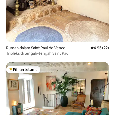
Rumah dalam Saint Paul de Vence
Penarafan pur
4.95 (22)
Tripleks di tengah-tengah Saint Paul
Pilihan tetamu
Pilihan utama tetamu