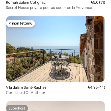
Rumah dalam Cotignac
Penarafan pu
5.0 (51)
Secret House private pool au coeur de la Provence
Pilihan tetamu
Pilihan tetamu
Vila dalam Saint-Raphaël
Penarafan pur
4.95 (44)
Corniche d'Or Antheor
Superhost
Superhost