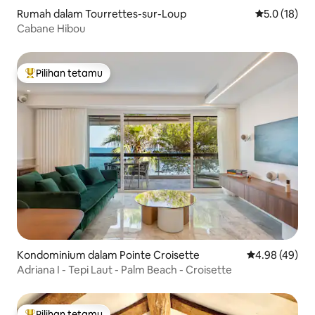
Rumah dalam Tourrettes-sur-Loup
Penarafan pu
5.0 (18)
Cabane Hibou
Pilihan tetamu
Pilihan utama tetamu
Kondominium dalam Pointe Croisette
Penarafan pur
4.98 (49)
Adriana I - Tepi Laut - Palm Beach - Croisette
Pilihan tetamu