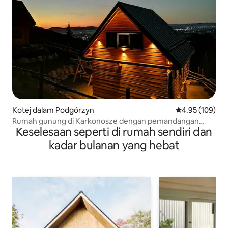
Kotej dalam Podgórzyn
Penarafan pura
4.95 (109)
Rumah gunung di Karkonosze dengan pemandangan
Keselesaan seperti di rumah sendiri dan
yang indah
kadar bulanan yang hebat