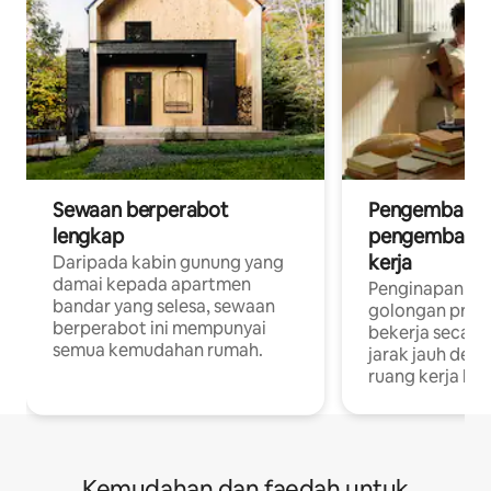
Sewaan berperabot
Pengembara d
lengkap
pengembara a
kerja
Daripada kabin gunung yang
damai kepada apartmen
Penginapan yan
bandar yang selesa, sewaan
golongan profe
berperabot ini mempunyai
bekerja secar
semua kemudahan rumah.
jarak jauh deng
ruang kerja khu
Kemudahan dan faedah untuk