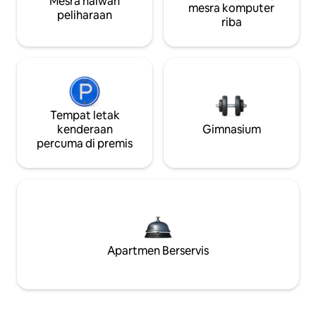
Mesra haiwan
mesra komputer
peliharaan
riba
Tempat letak
kenderaan
Gimnasium
percuma di premis
Apartmen Berservis