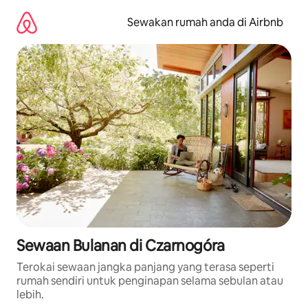
Langkau
ke
Sewakan rumah anda di Airbnb
kandungan
Sewaan Bulanan di Czarnogóra
Terokai sewaan jangka panjang yang terasa seperti
rumah sendiri untuk penginapan selama sebulan atau
lebih.