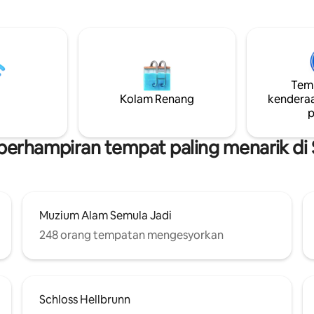
burg dari teres atas bumbung
. Dengan ruang tamu seluas 120
tmen ini boleh menempatkan
6 orang tetamu dengan selesa
untuk keluarga, pasangan, atau
reas atas
Temp
60 m² – Tempat letak kereta
Kolam Renang
kenderaa
ian di penginapan – Daftar
p
ital 24/7 – Wi-Fi percuma –
suh & pengering
 berhampiran tempat paling menarik di 
Muzium Alam Semula Jadi
248 orang tempatan mengesyorkan
Schloss Hellbrunn