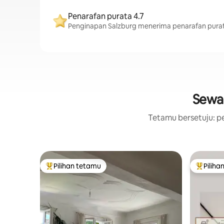
Penarafan purata 4.7
Penginapan Salzburg menerima penarafan purat
Sewaa
Tetamu bersetuju: pe
Pilihan tetamu
Piliha
Pilihan utama tetamu
Pilihan