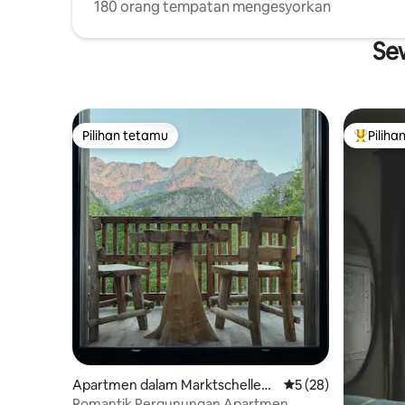
180 orang tempatan mengesyorkan
Sew
Pilihan tetamu
Piliha
Pilihan tetamu
Pilihan
Apartmen dalam Marktschellen
Penarafan purata 5 
5 (28)
berg
Romantik Pergunungan Apartmen