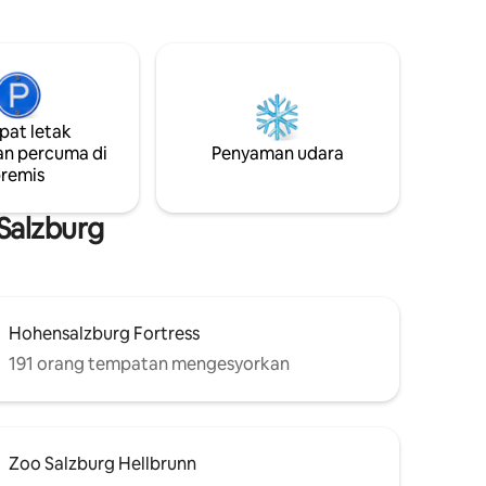
Krismas dan Tempat Kelahiran 🎼Mozart.
Alami Salzburg seperti warga tempatan!
😊 • Pemandangan katedral unik dari
katil! • 🏰Semua tarikan utama dalam
jarak berjalan kaki • 75 m² (kira-kira 807
kaki persegi), di tingkat 2 “Tingkat 3
at letak
(sistem AS)”, boleh diakses melalui lif
n percuma di
Penyaman udara
(hanya ambang kira-kira 4 cm di pintu
remis
masuk bangunan).
Salzburg
Hohensalzburg Fortress
191 orang tempatan mengesyorkan
Zoo Salzburg Hellbrunn