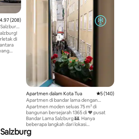
meneroka bandar
minit yan
Salzach 
enarafan purata 4.97 daripada 5, 208 ulasan
4.97 (208)
membeli-
Salzburg |
terkenal
 Percuma
Salzburg!
Tempat K
letak di
Hohensal
 antara
lain. Alami sejarah, keanggunan dan
 yang
keselesa
, Bandar
keluarga
lah teres
kan
ng
alzburg
Apartmen dalam Kota Tua
Penarafan purata 5 
5 (140)
Apartmen di bandar lama dengan
dekat.
pemandangan gereja!
Apartmen moden seluas 75 m² di
bersejarah
bangunan bersejarah 1365 di ❤️ pusat
Bandar Lama Salzburg 🏰. Hanya
beberapa langkah dari lokasi
 Salzburg
penggambaran 🎶👗“The Sound of
Music”,🎭 Dewan Festival, pasar 🌟