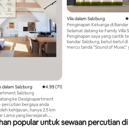
Vila dalam Salzburg
P
Penginapan Keluarga di Bandar 
AC | Tempat Letak Kenderaan
Selamat datang ke Family Villa 
Penginapan saya yang cantik ter
bandar Salzburg, betul-betul di
mercu tanda "Sound of Music"
paling ikonik – Istana Hellbrunn
Lama yang bersejarah dan vila 
Trapp yang asal. Nikmati ruang tamu
yang luas. Sorotan utamanya ia
aripada 5, 134 ulasan
atas bumbung yang menakjub
dengan pemandangan 360° ya
menakjubkan ke arah Bandar S
 dalam Salzburg
Penarafan purata 4.99 daripada 5, 71 ulasan
4.99 (71)
dan Pergunungan Alps. Hanya 2 minit
artment Salzburg
berjalan kaki ke hentian bas ter
datang ke Designapartment
Hanya 7 minit ke pusat bandar 
– percutian bergaya anda
i oleh kehijauan, hanya 2.5 km
ar Lama yang bersejarah.
n popular untuk sewaan percutian di
keselesaan moden, ketenangan
ndangan menakjubkan Kubu