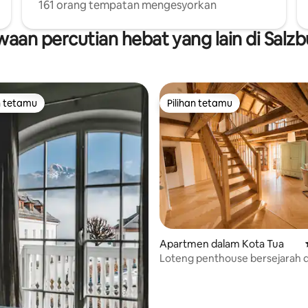
161 orang tempatan mengesyorkan
aan percutian hebat yang lain di Salz
n tetamu
Pilihan tetamu
 utama tetamu
Pilihan tetamu
Apartmen dalam Kota Tua
Loteng penthouse bersejarah 
pemandangan kubu
daripada 5, 28 ulasan