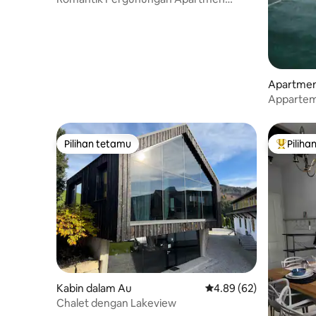
Percutian Charisma
Apartmen 
Appartem
Pilihan tetamu
Piliha
Pilihan tetamu
Pilihan
Kabin dalam Au
Penarafan purata 4.89 
4.89 (62)
Chalet dengan Lakeview