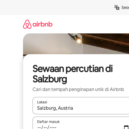
Langkau
Ses
ke
kandungan
Sewaan percutian di
Salzburg
Cari dan tempah penginapan unik di Airbnb
Lokasi
Apabila hasil tersedia, navigasi dengan kekunci
Daftar masuk