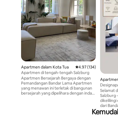
Apartmen dalam Kota Tua
Penarafan purata 4.97 d
4.97 (134)
Apartmen di tengah-tengah Salzburg
Apartmen Bersejarah Bergaya dengan
Apartmen
Pemandangan Bandar Lama Apartmen
Designap
yang menawan ini terletak di bangunan
Selamat 
bersejarah yang dipelihara dengan indah
Salzburg 
dan menawarkan pemandangan yang
dikeliling
jarang berlaku dan tidak terhalang ke
dari Band
arah Old Town Salzburg. Terletak dengan
Kemudaha
Nikmati 
tenang namun dalam jarak berjalan kaki
dan pema