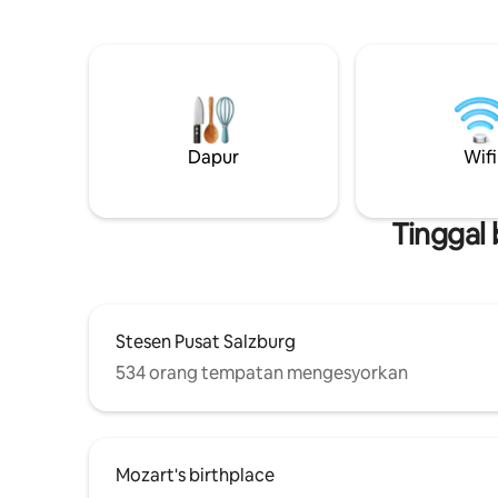
dari tempat-tempat utama, kafe dan
Hohensalz
pasar, ia adalah tempat percutian yang
yang luas
sempurna untuk mengalami pesona
m², apar
bandar ini jauh dari orang ramai. Sila ambil
sehingga 
perhatian: Apartmen ini tidak boleh
– sesuai 
diakses secara langsung dengan kereta.
rakan-rakan. Sorotan: – Te
Tempat letak kereta awam tersedia kira-
bumbung 
kira 7 minit berjalan kaki dari sini.
Dapur
Wifi
persendir
masuk dig
Mesin ba
Tinggal
Stesen Pusat Salzburg
534 orang tempatan mengesyorkan
Mozart's birthplace