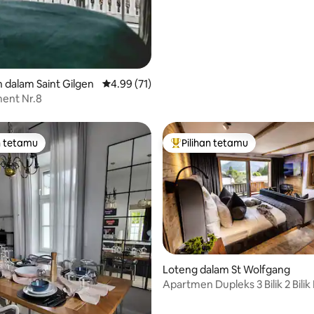
dalam Saint Gilgen
Penarafan purata 4.99 daripada 5, 71 ulasan
4.99 (71)
ent Nr.8
n tetamu
Pilihan tetamu
 utama tetamu
Pilihan utama tetamu
Loteng dalam St Wolfgang
Apartmen Dupleks 3 Bilik 2 Bilik
daripada 5, 62 ulasan
yang baru diubahsuai