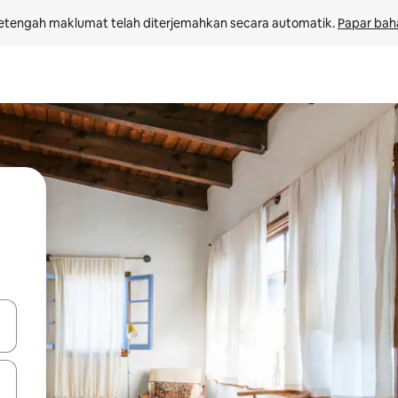
etengah maklumat telah diterjemahkan secara automatik. 
Papar bah
 anak panah atas dan bawah atau teroka dengan sentuhan atau gerak l