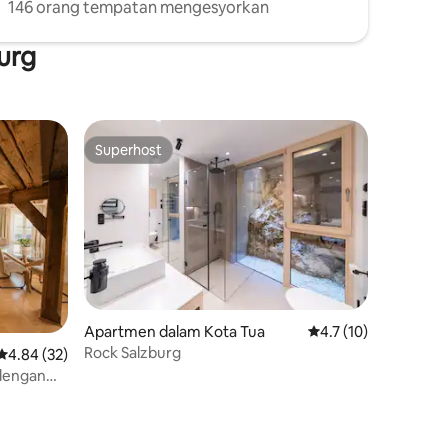
146 orang tempatan mengesyorkan
burg
Superhost
Superhost
Apartmen dalam Kota Tua
Penarafan purata 4.7
4.7 (10)
Rock Salzburg
Penarafan purata 4.84 daripada 5, 32 ulasan
4.84 (32)
dengan