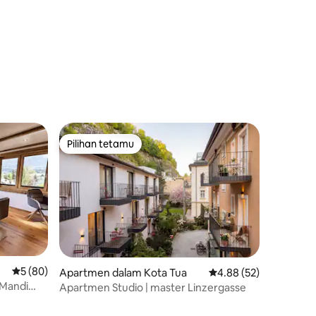
Pilihan tetamu
Pilihan tetamu
Penarafan purata 5 daripada 5, 80 ulasan
5 (80)
Apartmen dalam Kota Tua
Penarafan purata 4.88
4.88 (52)
 Mandi
Apartmen Studio | master Linzergasse