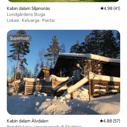
Kabin dalam Siljansnäs
Penarafan pur
4.98 (41)
Lundgårdens Stuga
Lokasi
·
Keluarga
·
Pantai
Superhost
Superhost
Kabin dalam Älvdalen
Penarafan pur
4.88 (57)
Pondok kayu yang menarik di Älvdalen