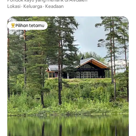
Lokasi
·
Keluarga
·
Keadaan
Pilihan tetamu
Pilihan utama tetamu