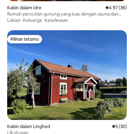
Kabin dalam Idre
Penarafan pur
4.97 (36)
Rumah percutian gunung yang luas dengan sauna dan
ruang sosial yang besar
Lokasi
·
Keluarga
·
Keselesaan
Pilihan tetamu
Pilihan tetamu
Kabin dalam Linghed
Penarafan 
5 (30)
Lill-stugan