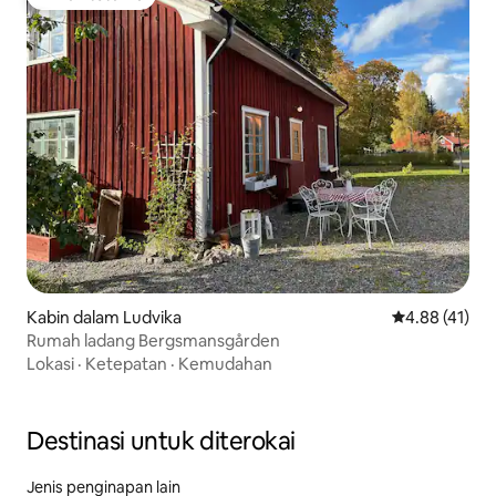
Pilihan tetamu
Kabin dalam Ludvika
Penarafan pur
4.88 (41)
Rumah ladang Bergsmansgården
Lokasi
·
Ketepatan
·
Kemudahan
Destinasi untuk diterokai
Jenis penginapan lain