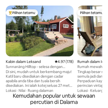
Pilihan tetamu
Pilihan tetamu
Pilihan utama tetamu
Pilihan tetamu
Kabin dalam Leksand
Penarafan purata 4.97 daripada 
4.97 (178)
Rumah dalam Idre
Sunnanäng Hilltop - selesa dengan
Rumah mewah yan
pemandangan yang menakjubkan
dengan alam semula
Di sini, mudah untuk berkembang maju!
Tingkap besar me
& golf
Katil baru disediakan dengan cadar
semula jadi dan c
apabila anda tiba dan tuala bersih
Perpaduan kayu ri
disediakan. Ini ialah kotej seluas 27 meter
perincian vintaj y
persegi (290 kaki persegi) yang benar-
sentuhan oriental. Anda tingga
Lokasi
·
Nilai
·
Ruang dalaman
Lokasi
·
Keluarga
·
benar selesa dengan bilik mandi dan
Kemudahan popular untuk sewaan
berhampiran deng
dapur yang baru diubah suai, serta
yang luas di Gröve
percutian di Dalarna
beranda seluas 29 meter persegi (310
resort ski dan me