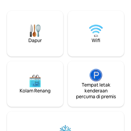
kaki persegi) dengan pemandangan
serta Idre Golf yang
Tasik Siljan yang indah. Kotej ini terletak
mempunyai hutan 
di atas tanah persendirian (5,000 meter
belakang bukit den
persegi) di kampung Sunnanäng yang
cendawan, laluan p
indah, Leksand. Kampung ini terletak di
berendam sejuk di
sepanjang Siljan, 10 minit ke pusat
berjalan kaki dari s
Leksand dan sama dekat dengan
Kami harap anda 
Tällberg. Terdapat laluan berjalan kaki
kami, dan alam sem
Dapur
Wifi
yang bagus di sepanjang Tasik Siljan
ditawarkan oleh I
berhampiran, pada musim panas dan
persekitarannya.
musim sejuk.
Tempat letak
Kolam Renang
kenderaan
percuma di premis