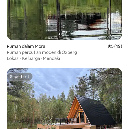
Rumah dalam Mora
Penarafan 
5 (49)
Rumah percutian moden di Oxberg
Lokasi
·
Keluarga
·
Mendaki
Superhost
Superhost