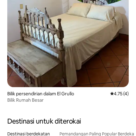
Bilik persendirian dalam El Grullo
Penarafan pu
4.75 (4)
Bilik Rumah Besar
Destinasi untuk diterokai
Destinasi berdekatan
Pemandangan Paling Popular Berdeka