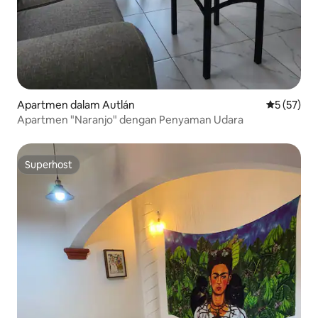
Apartmen dalam Autlán
Penarafan 
5 (57)
Apartmen "Naranjo" dengan Penyaman Udara
Superhost
Superhost