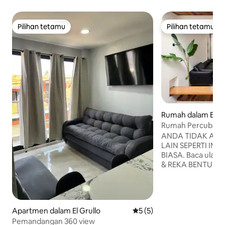
Pilihan tetamu
Pilihan tetamu
Pilihan tetamu
Pilihan tetamu
Rumah dalam El Gr
Rumah Percubaa
ANDA TIDAK AKA
LAIN SEPERTI INI 
BIASA. Baca ulasan kami. Kes
& REKA BENTUK p
dengan penyaman
BUMBUNG persendir
dengan pemanggan
BILIK TIDUR, RU
Apartmen dalam El Grullo
Penarafan purata 5 daripad
5 (5)
LENGKUNG, GARA
Pemandangan 360 view
yang lengkap, R