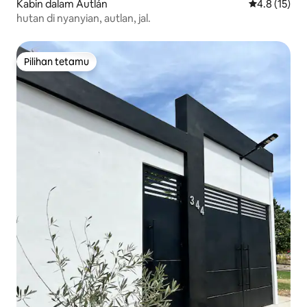
Kabin dalam Autlán
Penarafan pu
4.8 (15)
hutan di nyanyian, autlan, jal.
Pilihan tetamu
Pilihan tetamu