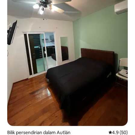
Bilik persendirian dalam Autlán
Penarafan pu
4.9 (50)