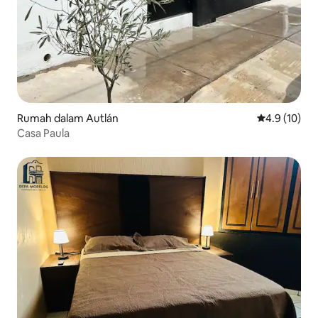
Rumah dalam Autlán
Penarafan pu
4.9 (10)
Casa Paula