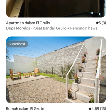
Apartmen dalam El Grullo
Penarafan
5 (3)
Depa Morelos · Pusat Bandar Grullo + Pendingin hawa
Superhost
Superhost
Rumah dalam El Grullo
Penarafan pur
4.69 (13)