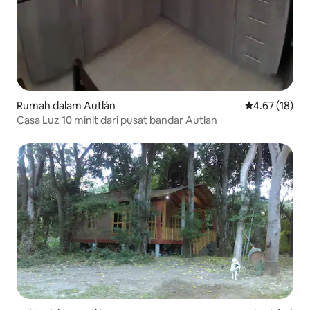
Rumah dalam Autlán
Penarafan pur
4.67 (18)
Casa Luz 10 minit dari pusat bandar Autlan