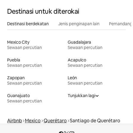
Destinasi untuk diterokai
Destinasi berdekatan
Jenis penginapan lain
Pemandangan
Mexico City
Guadalajara
Sewaan percutian
Sewaan percutian
Puebla
Acapulco
Sewaan percutian
Sewaan percutian
Zapopan
León
Sewaan percutian
Sewaan percutian
Guanajuato
Tunjukkan lagi
Sewaan percutian
Airbnb
Mexico
Querétaro
Santiago de Querétaro