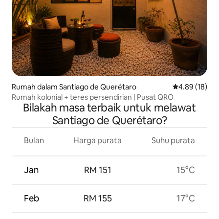
Rumah dalam Santiago de Querétaro
Penarafan pur
4.89 (18)
Rumah kolonial + teres persendirian | Pusat QRO
Bilakah masa terbaik untuk melawat
Santiago de Querétaro?
Bulan
Harga purata
Suhu purata
Jan
RM 151
15°C
Feb
RM 155
17°C