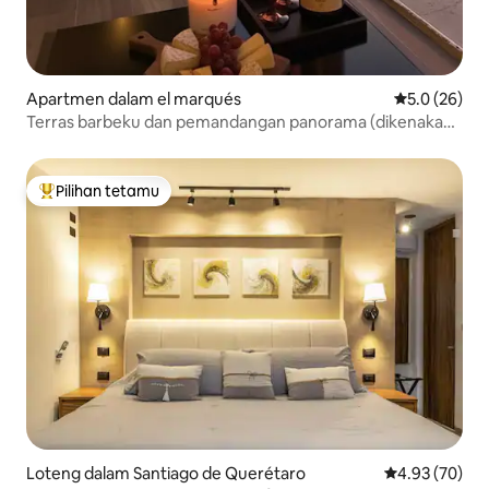
Apartmen dalam el marqués
Penarafan pu
5.0 (26)
Terras barbeku dan pemandangan panorama (dikenakan
bayaran)
Pilihan tetamu
Pilihan utama tetamu
Loteng dalam Santiago de Querétaro
Penarafan pur
4.93 (70)