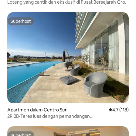
Loteng yang cantik dan eksklusif di Pusat Bersejarah Qro.
Superhost
Superhost
Apartmen dalam Centro Sur
Penarafan pur
4.7 (118)
2R|2B-Teres luas dengan pemandangan
indah+Kemudahan mewah
Superhost