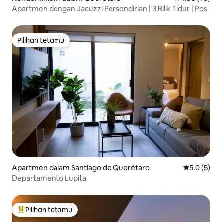
Apartmen dengan Jacuzzi Persendirian | 3 Bilik Tidur | Pos
Pilihan tetamu
Pilihan tetamu
Apartmen dalam Santiago de Querétaro
Penarafan p
5.0 (5)
Departamento Lupita
Pilihan tetamu
Pilihan utama tetamu