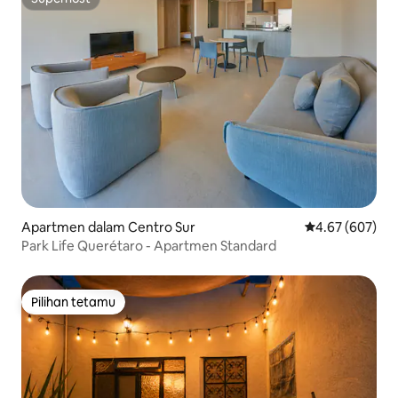
Superhost
Apartmen dalam Centro Sur
Penarafan pura
4.67 (607)
Park Life Querétaro - Apartmen Standard
Pilihan tetamu
Pilihan tetamu