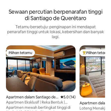
Sewaan percutian berpenarafan tinggi
di Santiago de Querétaro
Tetamu bersetuju: penginapan ini mendapat
penarafan tinggi untuk lokasi, kebersihan dan banyak
lagi.
Pilihan tetamu
Pilihan tetamu
Pilihan tetamu
Pilihan utama te
Apartmen dalam Santiago de
Penarafan purata 5.0 daripada
5.0 (14)
Querétaro
Apartmen Eksklusif | Reka Bentuk |
Apartmen dalam Ju
Kolam Renang Infiniti
Apartmen mewah bertingkat tinggi di
Loteng Menakjubka