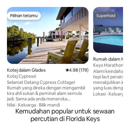
Pilihan tetamu
Superhost
Pilihan tetamu
Superhost
Rumah dalam Mar
Keys Marathon Oc
Kotej dalam Glades
Penarafan purata 4.98 daripada 
4.98 (179)
Bilik Tidur, 3.5 Bil
Alami keindahan F
Kotej Cypress!
Renang.
tepi laut perairan
Selamat Datang Cypress Cottage!
menakjubkan ini d
Rumah yang direka dengan mengambil
yang luas dengan 4 b
kira ahli sukan & peminat alam semula
mandi ini menaw
Lokasi
·
Keluarga
·
jadi. Sama ada anda meneroka
matahari terbena
pedalaman di Big Cypress atau
dan pemandangan 
Nilai
·
Keluarga
·
Bilik mandi
Menavigasi melalui Everglades & Ten-
Kemudahan popular untuk sewaan
berpenghujung. Susun atur terbuka dua
Thousand Islands anda akan mendapat
tingkat direka unt
percutian di Florida Keys
tempat yang selesa untuk mengecas
menyediakan rua
semula dengan pemandangan
luas sambil mengekal