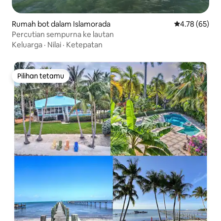
Rumah bot dalam Islamorada
Penarafan pur
4.78 (65)
Percutian sempurna ke lautan
Keluarga
·
Nilai
·
Ketepatan
Pilihan tetamu
Pilihan tetamu