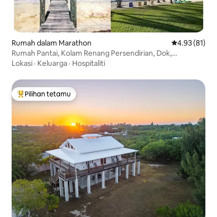
Rumah dalam Marathon
Penarafan pur
4.93 (81)
Rumah Pantai, Kolam Renang Persendirian, Dok,
Pemandangan Matahari Terbenam Teluk
Lokasi
·
Keluarga
·
Hospitaliti
Pilihan tetamu
Pilihan utama tetamu