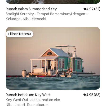
Rumah dalam Summerland Key
Penarafan pur
4.97 (32)
Starlight Serenity - Tempat Bersembunyi dengan
Pemandangan Menakjubkan
Keluarga
·
Nilai
·
Mendaki
Pilihan tetamu
Pilihan tetamu
Rumah bot dalam Key West
Penarafan pur
4.95 (83)
Key West Outpost: percutian eko
Nilai
·
Lokasi
·
Ruang luaran