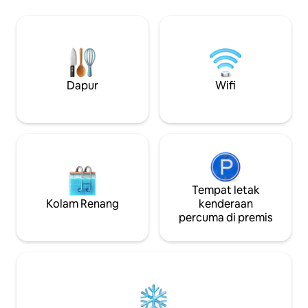
panorama hutan bakau. Cypress
dengan bot? Nikm
Cottage menawarkan tempat letak
persendirian 70 ka
kereta untuk (4) kenderaan dengan
tawar untuk memb
ruang yang tinggal untuk bot atau treler
membersihkan enj
kayak anda. Pelabuhan kami
Daftar keluar hany
menawarkan tempat yang sesuai untuk
menyimpan bot anda supaya anda boleh
Dapur
Wifi
memanfaatkan sepenuhnya
Pengembaraan Everglades anda.
Tempat letak
Kolam Renang
kenderaan
percuma di premis