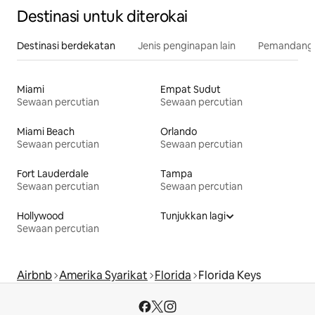
Destinasi untuk diterokai
Destinasi berdekatan
Jenis penginapan lain
Pemandangan
Miami
Empat Sudut
Sewaan percutian
Sewaan percutian
Miami Beach
Orlando
Sewaan percutian
Sewaan percutian
Fort Lauderdale
Tampa
Sewaan percutian
Sewaan percutian
Hollywood
Tunjukkan lagi
Sewaan percutian
Airbnb
Amerika Syarikat
Florida
Florida Keys