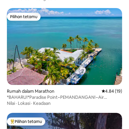
Pilihan tetamu
Pilihan tetamu
Rumah dalam Marathon
Penarafan pur
4.84 (19)
*BAHARU!*Paradise Point~PEMANDANGAN!~Air
Terbuka~Dok~Kolam Renang!
Nilai
·
Lokasi
·
Keadaan
Pilihan tetamu
Pilihan utama tetamu