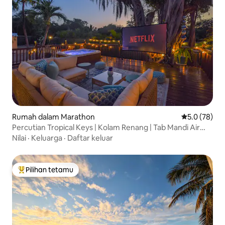
Rumah dalam Marathon
Penarafan pu
5.0 (78)
Percutian Tropical Keys | Kolam Renang | Tab Mandi Air
Panas | Panggung Wayang
Nilai
·
Keluarga
·
Daftar keluar
Pilihan tetamu
Pilihan utama tetamu