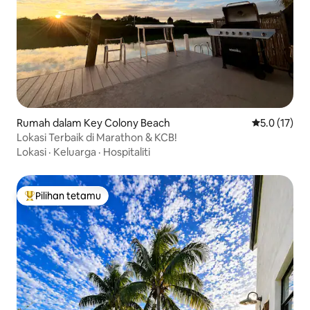
Rumah dalam Key Colony Beach
Penarafan pu
5.0 (17)
Lokasi Terbaik di Marathon & KCB!
Lokasi
·
Keluarga
·
Hospitaliti
Pilihan tetamu
Pilihan utama tetamu