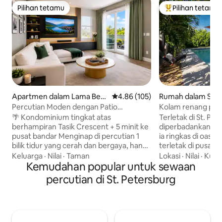
Pilihan tetamu
Pilihan tetamu
Pilihan tetamu
Pilihan utama te
Apartmen dalam Lama Bers
Penarafan purata 4.86 daripada 
4.86 (105)
Rumah dalam St P
ejarah Northeast
Percutian Moden dengan Patio
Kolam renang pan
Berhampiran Pusat Bandar
🌴 Kondominium tingkat atas
Terletak di St. Pet
berhampiran Tasik Crescent + 5 minit ke
diperbadankan, a
pusat bandar Menginap di percutian 1
ia ringkas di oasis
bilik tidur yang cerah dan bergaya, hanya
terletak di pusat b
beberapa minit dari pusat bandar St.
berhampiran banda
Keluarga
·
Nilai
·
Taman
Lokasi
·
Nilai
·
Kuali
Pete. Nikmati pemandangan tasik yang
Kemudahan popular untuk sewaan
mempunyai tempa
damai dari patio peribadi anda, dengan
halaman belakang 
percutian di St. Petersburg
Crescent Lake Park hanya beberapa
sendiri? Ini ialah
langkah jauhnya dan Beach Drive,
menikmati semuan
tempat makan dan hiburan malam
mempunyai dua bilik
berdekatan. ✔ Katil king + kemasan
mandi dan kolam a
mewah ✔ Patio persendirian dengan
Halaman belakang 