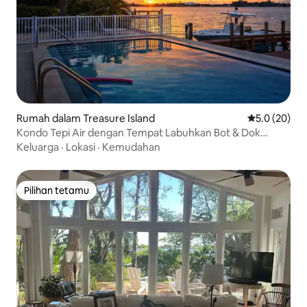
Rumah dalam Treasure Island
Penarafan pu
5.0 (20)
Kondo Tepi Air dengan Tempat Labuhkan Bot & Dok
Memancing
Keluarga
·
Lokasi
·
Kemudahan
Pilihan tetamu
Pilihan tetamu