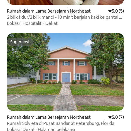
Rumah dalam Lama Bersejarah Northeast
Penarafan p
5.0 (5)
2 bilik tidur/2 bilik mandi - 10 minit berjalan kaki ke pantai &
pusat bandar!
Lokasi
·
Hospitaliti
·
Dekat
Superhost
Superhost
Rumah dalam Lama Bersejarah Northeast
Penarafan p
5.0 (7)
Rumah Solvieta di Pusat Bandar St Petersburg, Florida
Lokasi
·
Dekat
·
Halaman belakang