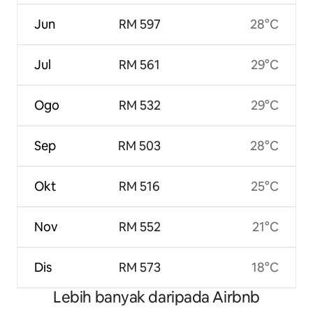
Jun
RM 597
28°C
Jul
RM 561
29°C
Ogo
RM 532
29°C
Sep
RM 503
28°C
Okt
RM 516
25°C
Nov
RM 552
21°C
Dis
RM 573
18°C
Lebih banyak daripada Airbnb