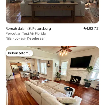
Rumah dalam St Petersburg
Penarafan pur
4.92 (12)
Percutian Tepi Air Florida
Nilai
·
Lokasi
·
Keselesaan
Pilihan tetamu
Pilihan tetamu