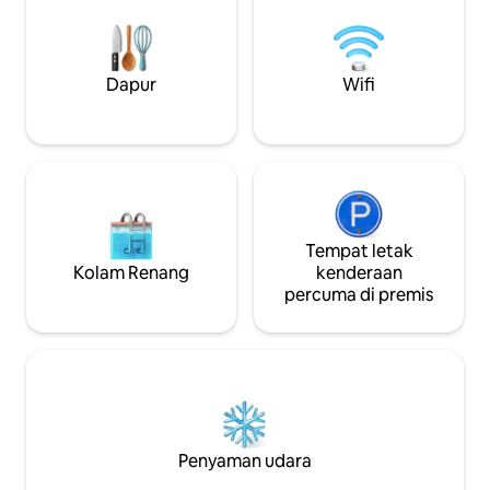
pemandangan tasik ✔ WiFi pantas + TV
dengan palma besa
pintar ✔ Tempat letak kenderaan
dan ciri-ciri zen 
percuma + mesra haiwan peliharaan
anda dan keluarg
Bersantai di ruang yang tenang dan
penginapan yang 
Dapur
Wifi
tinggi—dekat dengan segala-galanya,
diakses di St. Pete
tetapi jauh daripada kebisingan.
Tempat letak
Kolam Renang
kenderaan
percuma di premis
Penyaman udara