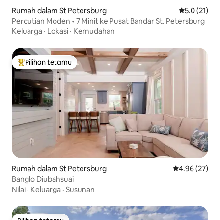
Rumah dalam St Petersburg
Penarafan pu
5.0 (21)
Percutian Moden • 7 Minit ke Pusat Bandar St. Petersburg
Keluarga
·
Lokasi
·
Kemudahan
Pilihan tetamu
Pilihan utama tetamu
Rumah dalam St Petersburg
Penarafan pur
4.96 (27)
Banglo Diubahsuai
Nilai
·
Keluarga
·
Susunan