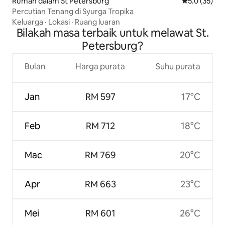
Rumah dalam St Petersburg
Penarafan pu
5.0 (35)
Percutian Tenang di Syurga Tropika
Keluarga
·
Lokasi
·
Ruang luaran
Bilakah masa terbaik untuk melawat St.
Petersburg?
Bulan
Harga purata
Suhu purata
Jan
RM 597
17°C
Feb
RM 712
18°C
Mac
RM 769
20°C
Apr
RM 663
23°C
Mei
RM 601
26°C