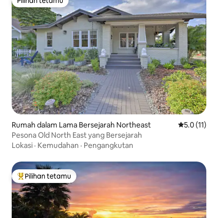
Pilihan tetamu
Pilihan tetamu
Rumah dalam Lama Bersejarah Northeast
Penarafan pu
5.0 (11)
Pesona Old North East yang Bersejarah
Lokasi
·
Kemudahan
·
Pengangkutan
Pilihan tetamu
Pilihan utama tetamu