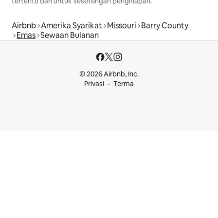
tertentu dan untuk sesetengah penginapan.
Airbnb
Amerika Syarikat
Missouri
Barry County
Emas
Sewaan Bulanan
© 2026 Airbnb, Inc.
Privasi
Terma