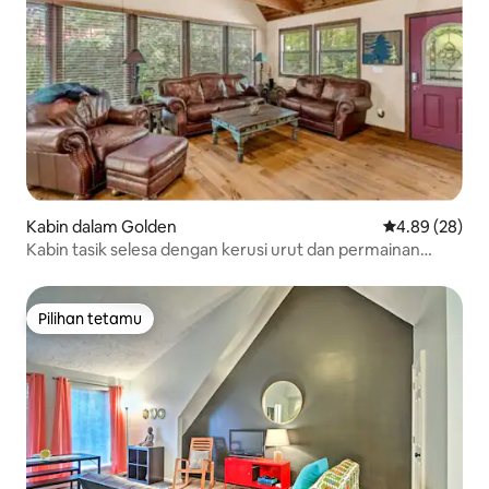
Kabin dalam Golden
Penarafan pur
4.89 (28)
Kabin tasik selesa dengan kerusi urut dan permainan
arked
Pilihan tetamu
Pilihan tetamu