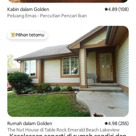
Kabin dalam Golden
Penarafan pura
4.89 (108)
Peluang Emas - Percutian Pencari Ikan
Pilihan tetamu
Pilihan utama tetamu
Rumah dalam Golden
Penarafan pura
4.98 (255)
The Nut House di Table Rock Emerald Beach Lakeview