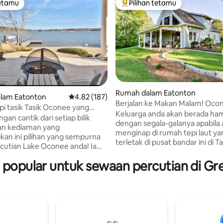
tetamu
Pilihan tetamu
tetamu
Pilihan utama tetamu
Rumah dalam Eatonton
lam Eatonton
Penarafan purata 4.82 daripada 5, 187 ulasan
4.82 (187)
Berjalan ke Makan Malam! Oco
daripada 5, 13 ulasan
i tasik Tasik Oconee yang
Waterfront - Lokasi Terbaik
Keluarga anda akan berada ha
kan-pemandangan terbaik!
an cantik dari setiap bilik
dengan segala-galanya apabila
an kediaman yang
menginap di rumah tepi laut ya
an ini pilihan yang sempurna
terletak di pusat bandar ini di Ta
cutian Lake Oconee anda! Ia
Oconee... dalam jarak berjalan 
dah untuk pergi ke segala-
bistro tasik oconee, kedai roti 
popular untuk sewaan percutian di Gr
 bandar dan terletak di
Kneads, & banyak lagi. 3 minit memandu
a Country Club, komuniti
ke Publix, panggung wayang, Ri
 Penginapan ini menampilkan
Reynolds Plantation, Cuscowill
ng sesuai untuk menyediakan
Club, dll. Skrin projektor drop 
yang lazat atau memasak di
kawasan loteng utama untuk m
raeger Grill. Dok maksimum
malam filem terbaik. Buaian raj
ntuk menggunakan 2 kayak