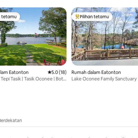
n tetamu
Pilihan tetamu
 utama tetamu
Pilihan utama tetamu
lam Eatonton
Penarafan purata 5.0 daripada 5, 18 ulasan
5.0 (18)
Rumah dalam Eatonton
daripada 5, 14 ulasan
Tepi Tasik | Tasik Oconee | Bot
Lake Oconee Family Sanctuary
Berdekatan