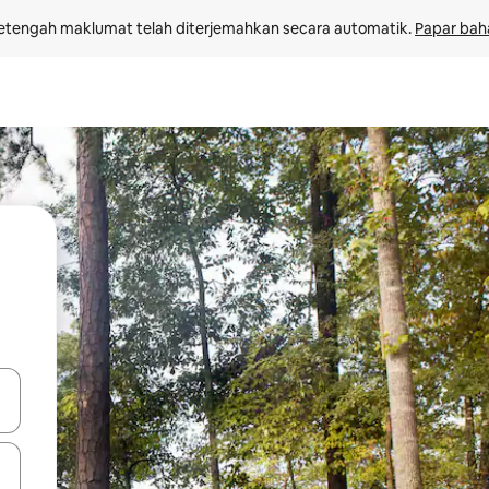
etengah maklumat telah diterjemahkan secara automatik. 
Papar bah
 anak panah atas dan bawah atau teroka dengan sentuhan atau gerak l