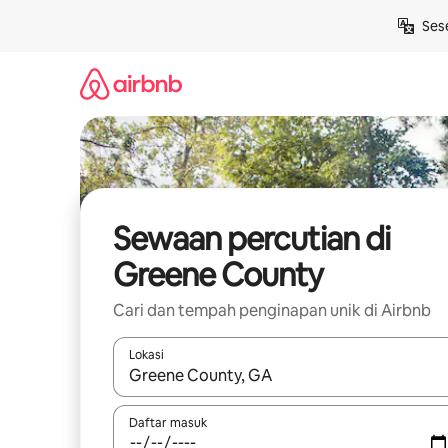
Langkau
Ses
ke
kandungan
Sewaan percutian di
Greene County
Cari dan tempah penginapan unik di Airbnb
Lokasi
Apabila hasil tersedia, navigasi dengan kekunci
Daftar masuk