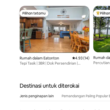
Sempurna di Tasik Oconee!
Pilihan tetamu
Piliha
Pilihan tetamu
Pilihan
Rumah da
Rumah dalam Eatonton
Penarafan purata 4.93 
4.93 (14)
Percutian 
Tepi Tasik | 3BR | Dok Persendirian |
& Jet Ski
Matahari Terbenam yang Menakjubkan
Destinasi untuk diterokai
Jenis penginapan lain
Pemandangan Paling Popular 