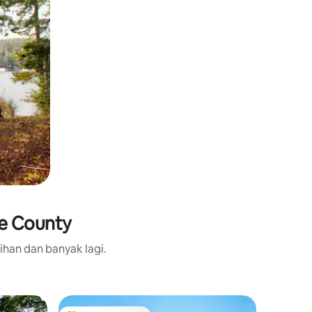
ne County
ihan dan banyak lagi.
Rumah d