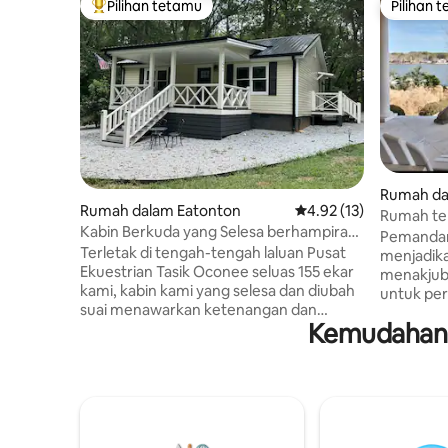
Pilihan tetamu
Pilihan 
Pilihan utama tetamu
Pilihan 
Rumah da
Rumah dalam Eatonton
Penarafan purata 4.92 
4.92 (13)
Rumah tep
Kabin Berkuda yang Selesa berhampiran
menakjub
Pemandang
Tasik
Terletak di tengah-tengah laluan Pusat
menjadik
Ekuestrian Tasik Oconee seluas 155 ekar
menakjubk
kami, kabin kami yang selesa dan diubah
untuk per
suai menawarkan ketenangan dan
sangat mu
Kemudahan 
privasi. Hanya beberapa minit dari Tasik
galanya di
Oconee, padang golf Great Waters
Cuscowill
(Masters dimainkan di sini dengan kerap),
berpagar.
Ritz Carlton dan semua pusat membeli-
ruang ya
belah dan kemudahan Kawasan Tasik
makanan 
Oconee. Temui kuda prestasi kami (atas
luar di T
janji temu), mendaki denai persendirian
sesuai u