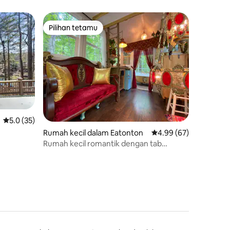
Pilihan tetamu
Pilihan tetamu
Penarafan purata 5.0 daripada 5, 35 ulasan
5.0 (35)
Rumah kecil dalam Eatonton
Penarafan purata 4.99
4.99 (67)
Rumah kecil romantik dengan tab
clawfoot Lake Oconee