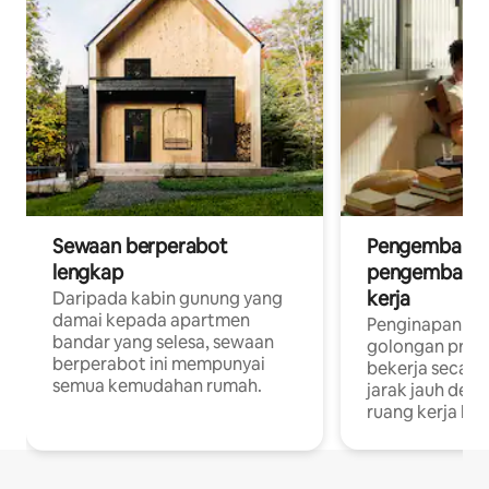
Sewaan berperabot
Pengembara d
lengkap
pengembara a
kerja
Daripada kabin gunung yang
damai kepada apartmen
Penginapan yan
bandar yang selesa, sewaan
golongan profe
berperabot ini mempunyai
bekerja secar
semua kemudahan rumah.
jarak jauh deng
ruang kerja khu