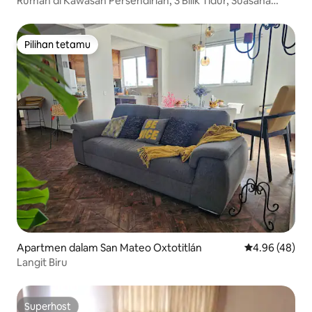
Rumah di Kawasan Persendirian, 3 Bilik Tidur, Suasana
Keluarga
Pilihan tetamu
Pilihan tetamu
Apartmen dalam San Mateo Oxtotitlán
Penarafan pur
4.96 (48)
Langit Biru
Superhost