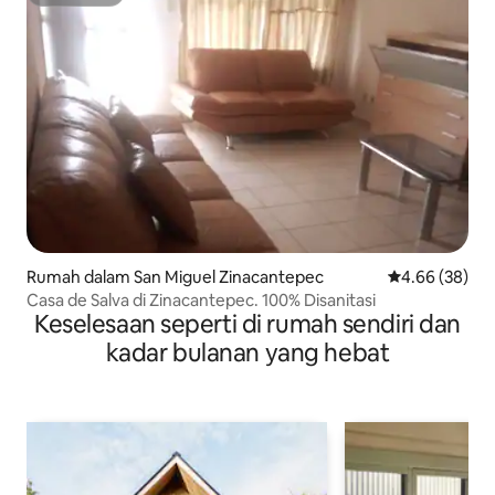
Superhost
Rumah dalam San Miguel Zinacantepec
Penarafan pur
4.66 (38)
Casa de Salva di Zinacantepec. 100% Disanitasi
Keselesaan seperti di rumah sendiri dan
kadar bulanan yang hebat