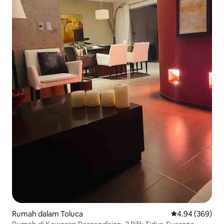
Rumah dalam Toluca
Penarafan purat
4.94 (369)