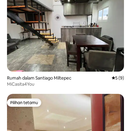
Rumah dalam Santiago Miltepec
Penarafan
5 (9)
MiCasita4You
Pilihan tetamu
Pilihan tetamu