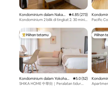
Kondominium dalam Naka
Penarafan purata 4.85 d
4.85 (273)
Kondomin
Ward, Yokohama
a
Kondominium 2 bilik di tingkat 2. 30 minit
Pacific C
dari Lapangan Terbang Haneda. 3 minit
Keluarga 
berjalan kaki dari stesen terdekat. Untuk
lawatan Minato Mirai, Chinatown dan
Pilihan tetamu
Pilihan 
Pilihan utama tetamu
Pilihan 
Kamakura
Kondominium dalam Yokoham
Penarafan purata 5.0 
5.0 (52)
Kondomin
a
ura
SHIKA HOME 中華街｜Peralatan tidur
Apartmen 
berkualiti tinggi｜Penginapan yang santai
apartmen
｜4 minit dari stesen·30 minit dari
Lapangan Terbang Haneda｜Taman
Yamashita boleh dikunjungi dengan
berjalan kaki