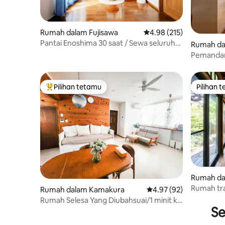
Rumah dalam Fujisawa
Penarafan purata 4.98 d
4.98 (215)
Pantai Enoshima 30 saat / Sewa seluruh
Rumah da
rumah / Basikal & papan luncur percuma
Pemandan
/ Rasakan laut dan matahari terbenam
Hase Res
Pilihan tetamu
Pilihan 
Pilihan utama tetamu
Pilihan 
Rumah da
District
Rumah tra
Rumah dalam Kamakura
Penarafan purata 4.97 
4.97 (92)
pengubahs
Rumah Selesa Yang Diubahsuai/1 minit ke
Pantai Mo
Se
Stesen, 5 minit ke Pantai
didengar