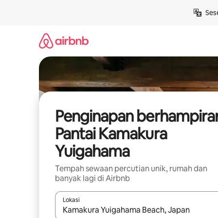
Langkau
Ses
ke
kandungan
Penginapan berhampira
Pantai Kamakura
Yuigahama
Tempah sewaan percutian unik, rumah dan
banyak lagi di Airbnb
Lokasi
Apabila hasil tersedia, navigasi dengan kekunci