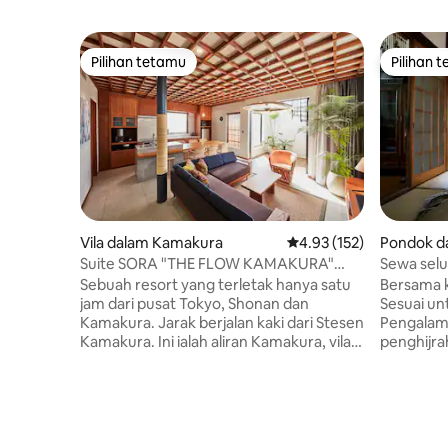
Pilihan tetamu
Pilihan 
Pilihan tetamu
Pilihan 
Vila dalam Kamakura
Penarafan purata 4.93 d
4.93 (152)
Pondok d
Suite SORA "THE FLOW KAMAKURA"
Sewa selu
Rumah percutian yang paling dekat
"Sakuray
Sebuah resort yang terletak hanya satu
Bersama k
dengan pusat bandar
orang / L
jam dari pusat Tokyo, Shonan dan
Sesuai un
mereka ya
Kamakura. Jarak berjalan kaki dari Stesen
Pengalam
Kamakura. Ini ialah aliran Kamakura, vila
penghijra
sewaan mewah yang dibina di tepi pantai
dsb. Ia a
yang tenang. 20 saat ke pantai
anda boleh berehat
Zaimokuza yang indah. Ia adalah rumah
lama yang
resort dengan konsep "aliran masa" dan
tahun. Ia
"aliran semula jadi" seperti "aliran masa"
orang!Sil