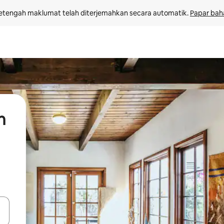
etengah maklumat telah diterjemahkan secara automatik. 
Papar bah
n
 anak panah atas dan bawah atau teroka dengan sentuhan atau gerak l