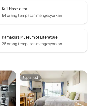
6,300
Kuil Hase-dera
ehingga
tuk kanak-
64 orang tempatan mengesyorkan
inen dan
isi semula.
malam atau
n
Kamakura Museum of Literature
an kutipan
asa
28 orang tempatan mengesyorkan
Superhost
Superhost