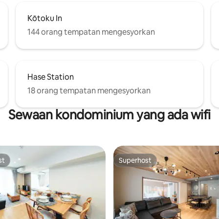
(2 kenderaan) * Tetamu hari juga
dikenakan yuran penggunaan (
Kōtoku In
yen/orang) (boleh digunakan s
pukul 20) * Ia tidak tersedia un
144 orang tempatan mengesyorkan
kanak di bawah umur sahaja * L
barangan terpakai tidak akan di
* Untuk penginapan selama 7 
lebih, anda boleh menggunaka
Hase Station
perkhidmatan menukar linen d
sampah (8,349 yen) sekali sem
18 orang tempatan mengesyorkan
penginapan anda * Kami tidak
menyediakan perasa
Sewaan kondominium yang ada wifi
st
Superhost
st
Superhost