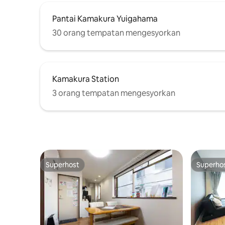
jalan-jalan bergaya dalam semua musim.
(Nota) Penjadualan semula selepas
Pantai Kamakura Yuigahama
tempahan akan dibatalkan.
30 orang tempatan mengesyorkan
Kamakura Station
3 orang tempatan mengesyorkan
Superhost
Superho
Superhost
Superho