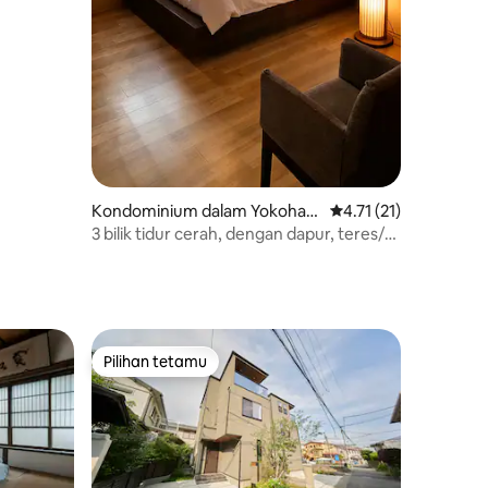
Kondominium dalam Yokoham
Penarafan purata 4.71
4.71 (21)
a
3 bilik tidur cerah, dengan dapur, teres/5
minit berjalan kaki ke stesen - 5 minit ke
Yokohama, 30 minit ke Lapangan
Terbang Haneda [KOKI HOTEL]
Pilihan tetamu
Pilihan tetamu