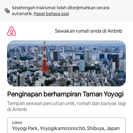
Langkau
Sesetengah maklumat telah diterjemahkan secara 
ke
automatik. 
Papar bahasa asal
kandungan
Sewakan rumah anda di Airbnb
Penginapan berhampiran Taman Yoyogi
Tempah sewaan percutian unik, rumah dan banyak lagi
di Airbnb
Lokasi
Apabila hasil tersedia, navigasi dengan kekunci anak panah a