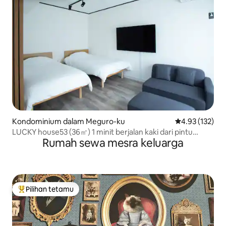
Kondominium dalam Meguro-ku
Penarafan pura
4.93 (132)
LUCKY house53 (36㎡) 1 minit berjalan kaki dari pintu
Rumah sewa mesra keluarga
keluar barat Stesen JR Meguro
Pilihan tetamu
Pilihan utama tetamu