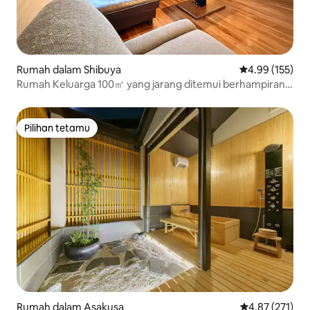
Rumah dalam Shibuya
Penarafan pura
4.99 (155)
Rumah Keluarga 100㎡ yang jarang ditemui berhampiran
Shibuya｜3BR + Den Kanak-kanak
Pilihan tetamu
Pilihan tetamu
Rumah dalam Asakusa
Penarafan pura
4.87 (271)