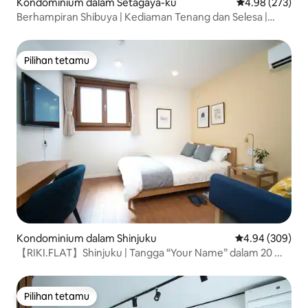
Kondominium dalam Setagaya-ku
Penarafan pura
4.98 (273)
Berhampiran Shibuya | Kediaman Tenang dan Selesa |
Selamat Menjadi Hos...
Pilihan tetamu
Pilihan tetamu
Kondominium dalam Shinjuku
Penarafan purat
4.94 (309)
【RIKI.FLAT】Shinjuku | Tangga “Your Name” dalam 20 ...
Pilihan tetamu
Pilihan tetamu