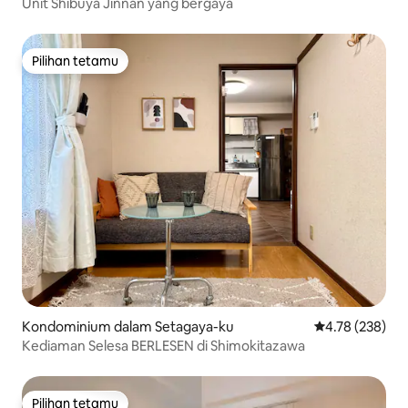
Unit Shibuya Jinnan yang bergaya
Pilihan tetamu
Pilihan tetamu
Kondominium dalam Setagaya-ku
Penarafan pura
4.78 (238)
Kediaman Selesa BERLESEN di Shimokitazawa
Pilihan tetamu