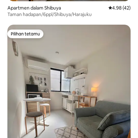
Apartmen dalam Shibuya
Penarafan pur
4.98 (42)
Taman hadapan/6ppl/Shibuya/Harajuku
Pilihan tetamu
Pilihan tetamu