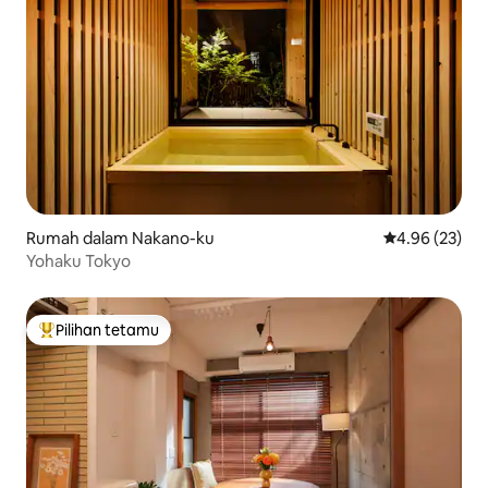
Rumah dalam Nakano-ku
Penarafan pur
4.96 (23)
Yohaku Tokyo
Pilihan tetamu
Pilihan utama tetamu