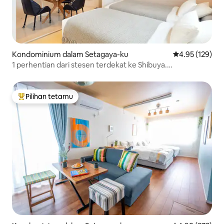
Kondominium dalam Setagaya-ku
Penarafan pura
4.95 (129)
1 perhentian dari stesen terdekat ke Shibuya.
Omotesando dan Skytree juga boleh dicapai terus Studio
1DK yang bersih Mesin basuh dan pengering 30㎡ 02
Pilihan tetamu
Pilihan utama tetamu