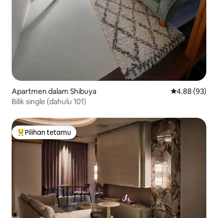
Apartmen dalam Shibuya
Penarafan pur
4.88 (93)
Bilik single (dahulu 101)
Pilihan tetamu
Pilihan utama tetamu