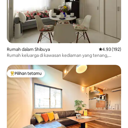
Rumah dalam Shibuya
Penarafan pura
4.93 (192)
Rumah keluarga di kawasan kediaman yang tenang,
berhampiran Shibuya, Harajuku, Taman Yoyogi, Kuil Meiji,
2BR, 4BD, ruang tamu, dapur, bilik mandi
Pilihan tetamu
Pilihan utama tetamu