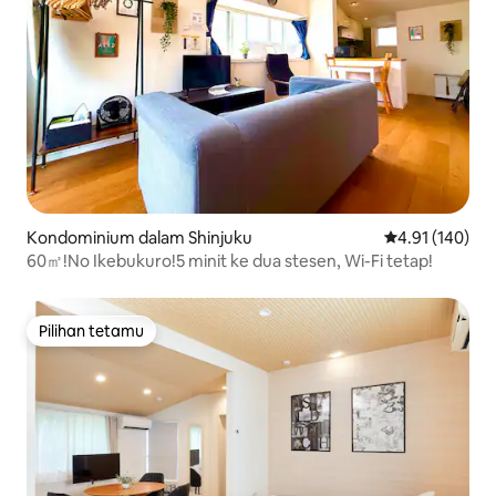
Kondominium dalam Shinjuku
Penarafan pura
4.91 (140)
60㎡!No Ikebukuro!5 minit ke dua stesen, Wi-Fi tetap!
Pilihan tetamu
Pilihan tetamu