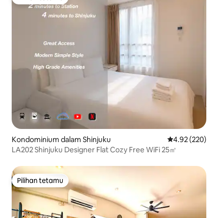
Pilihan tetamu
Kondominium dalam Shinjuku
Penarafan pura
4.92 (220)
LA202 Shinjuku Designer Flat Cozy Free WiFi 25㎡
Pilihan tetamu
Pilihan tetamu