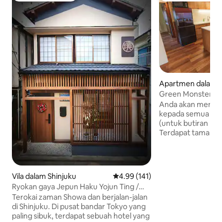
Apartmen dalam S
Green Monster、G
Anda akan mendap
kepada semua tem
(untuk butiran lanju
Terdapat taman Yo
apartmen, dan kaf
vegan dan vegetari
bangunan tersebut. Terdapat pasar 
organik dalam jara
Vila dalam Shinjuku
Penarafan purata 4.99 daripada 
4.99 (141)
pelbagai restoran 
Ryokan gaya Jepun Haku Yojun Ting /
sangat mudah unt
Sistem penghawa dingin di seluruh
Terokai zaman Showa dan berjalan-jalan
juga. Unit ini mempunyai 55㎡ (kira-kira
rumah / Sistem pemanas lantai di
di Shinjuku. Di pusat bandar Tokyo yang
592 kaki persegi)
seluruh rumah / Kawasan sibuk Shinjuku
paling sibuk, terdapat sebuah hotel yang
yang anda perlukan; - Wi-Fi berkel