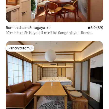
Rumah dalam Setagaya-ku
Penarafan pu
5.0 (89)
10 minit ke Shibuya｜4 minit ke Sangenjaya｜Retro
moden
Pilihan tetamu
Pilihan tetamu