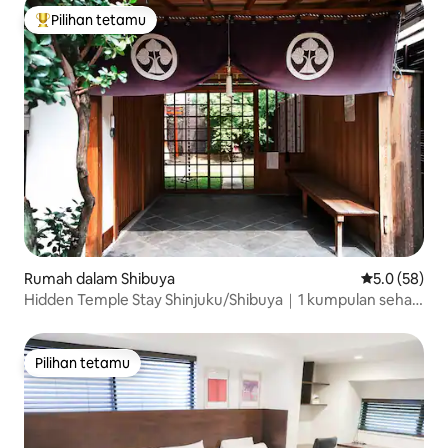
Pilihan tetamu
Pilihan utama tetamu
Rumah dalam Shibuya
Penarafan pu
5.0 (58)
Hidden Temple Stay Shinjuku/Shibuya｜1 kumpulan sehari
| 3 bilik bersama | 4 minit berjalan kaki dari stesen
Pilihan tetamu
Pilihan tetamu