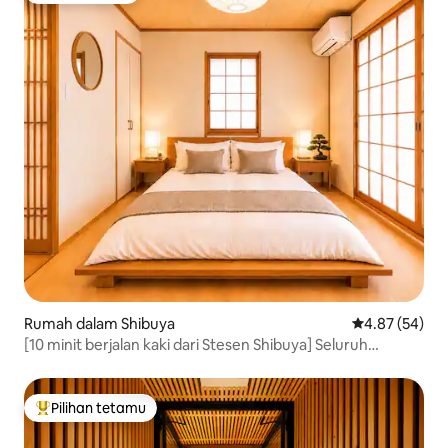
Rumah dalam Shibuya
Penarafan pur
4.87 (54)
[10 minit berjalan kaki dari Stesen Shibuya] Seluruh
bangunan disewa/5 bilik/hingga 11 orang/2 bilik
mandi/parkir percuma
Pilihan tetamu
Pilihan utama tetamu