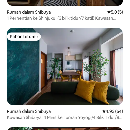
Rumah dalam Shibuya
Penarafan p
5.0 (5)
1 Perhentian ke Shinjuku! (3 bilik tidur/7 katil) Kawasan
Shibuya
Pilihan tetamu
Pilihan tetamu
Rumah dalam Shibuya
Penarafan pur
4.93 (54)
Kawasan Shibuya! 4 Minit ke Taman Yoyogi/4 Bilik Tidur/8
Orang Tidur