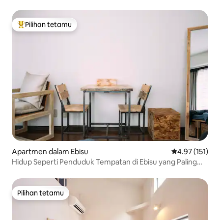
Pilihan tetamu
Pilihan utama tetamu
Apartmen dalam Ebisu
Penarafan pura
4.97 (151)
Hidup Seperti Penduduk Tempatan di Ebisu yang Paling
Menawan di Tokyo
Pilihan tetamu
Pilihan tetamu