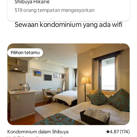
Shibuya Hikarie
519 orang tempatan mengesyorkan
Sewaan kondominium yang ada wifi
Pilihan tetamu
Pilihan tetamu
Kondominium dalam Shibuya
Penarafan pura
4.87 (174)