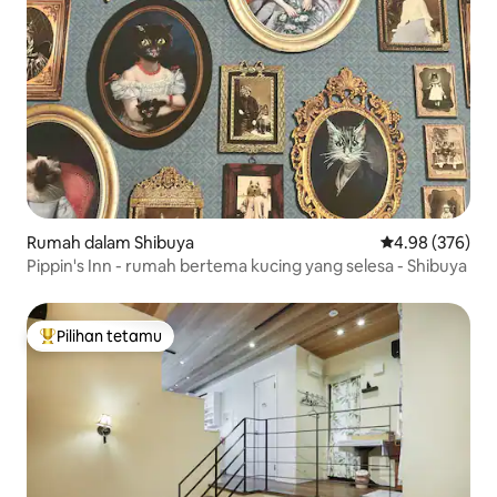
Rumah dalam Shibuya
Penarafan pura
4.98 (376)
Pippin's Inn - rumah bertema kucing yang selesa - Shibuya
Pilihan tetamu
Pilihan utama tetamu