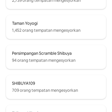
2,739 orang tempatan mengesyorkan
kedai farmasi 15 minit berjalan kaki ke:
Isetan Shinjuku Don Quijote, cawangan
Shinjuku Korea Town (Shin-Okubo) Kuil
Hanazono Shinjuku Golden Street
Taman Yoyogi
1,452 orang tempatan mengesyorkan
Persimpangan Scramble Shibuya
94 orang tempatan mengesyorkan
SHIBUYA109
709 orang tempatan mengesyorkan