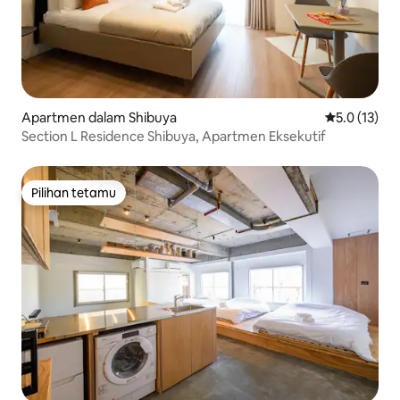
Apartmen dalam Shibuya
Penarafan pu
5.0 (13)
Section L Residence Shibuya, Apartmen Eksekutif
Pilihan tetamu
Pilihan tetamu