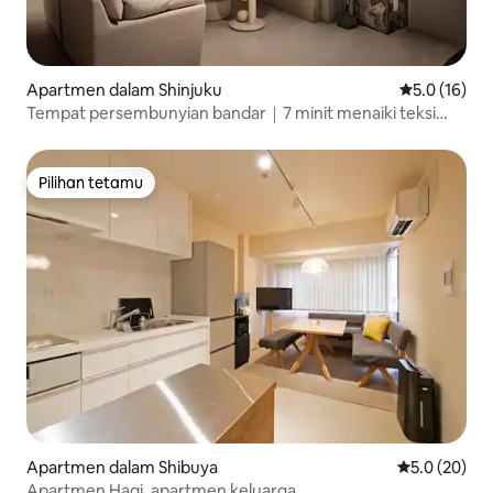
Apartmen dalam Shinjuku
Penarafan pu
5.0 (16)
Tempat persembunyian bandar｜7 minit menaiki teksi
dari Stesen Shinjuku
Pilihan tetamu
Pilihan tetamu
Apartmen dalam Shibuya
Penarafan pu
5.0 (20)
Apartmen Hagi, apartmen keluarga