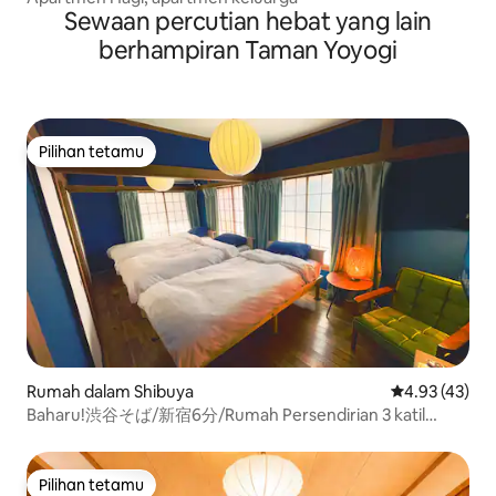
Sewaan percutian hebat yang lain
berhampiran Taman Yoyogi
Pilihan tetamu
Pilihan tetamu
Rumah dalam Shibuya
Penarafan pur
4.93 (43)
Baharu!渋谷そば/新宿6分/Rumah Persendirian 3 katil
PASTI Studio
Pilihan tetamu
Pilihan tetamu