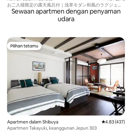
お二人様限定の露天風呂付｜浅草モダン和風のラグジュア
Sewaan apartmen dengan penyaman
リーな 1軒家 ｜浅草・上野観光拠点 ｜柳通り西棟
udara
Pilihan tetamu
Pilihan tetamu
Apartmen dalam Shibuya
Penarafan pura
4.83 (437)
Apartmen Takayuki, keanggunan Jepun 303