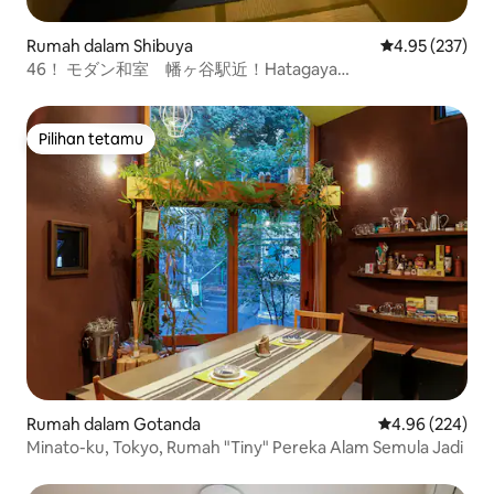
Rumah dalam Shibuya
Penarafan pura
4.95 (237)
46！ モダン和室 幡ヶ谷駅近！Hatagaya
/Shibuya/Shinjuku
Pilihan tetamu
Pilihan tetamu
Rumah dalam Gotanda
Penarafan pura
4.96 (224)
Minato-ku, Tokyo, Rumah "Tiny" Pereka Alam Semula Jadi