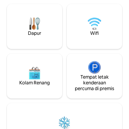
hubungan dan pengalaman penginapan
api, taman bulan, 
ladang yang sebenar. Boleh
garam, & pancuran
menempatkan 7 orang. Direka untuk
dengan Beaver Lak
keluarga, pasangan dan rakan-rakan
sepanjang Bourbon Trai
yang mencari alam semula jadi, privasi
beberapa minit dar
dan kenangan yang tidak dapat
Wild Turkey & Fou
Dapur
Wifi
dilupakan.
(Nota:18+sahaja)
Tempat letak
Kolam Renang
kenderaan
percuma di premis