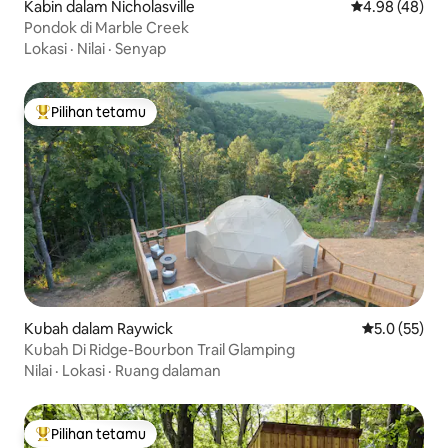
Kabin dalam Nicholasville
Penarafan pur
4.98 (48)
Pondok di Marble Creek
Lokasi
·
Nilai
·
Senyap
Pilihan tetamu
Pilihan utama tetamu
Kubah dalam Raywick
Penarafan pu
5.0 (55)
Kubah Di Ridge-Bourbon Trail Glamping
Nilai
·
Lokasi
·
Ruang dalaman
Pilihan tetamu
Pilihan utama tetamu