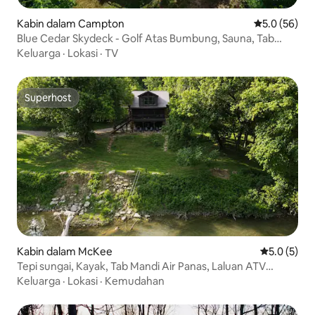
Kabin dalam Campton
Penarafan pu
5.0 (56)
Blue Cedar Skydeck - Golf Atas Bumbung, Sauna, Tab
Mandi Air Panas
Keluarga
·
Lokasi
·
TV
Superhost
Superhost
Kabin dalam McKee
Penarafan p
5.0 (5)
Tepi sungai, Kayak, Tab Mandi Air Panas, Laluan ATV
Berdekatan
Keluarga
·
Lokasi
·
Kemudahan