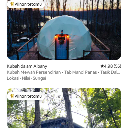
Pilihan tetamu
Pilihan utama tetamu
Kubah dalam Albany
Penarafan pur
4.98 (55)
Kubah Mewah Persendirian • Tab Mandi Panas • Tasik Dale
Hollow
Lokasi
·
Nilai
·
Sungai
Pilihan tetamu
Pilihan utama tetamu