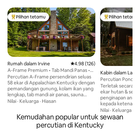
Pilihan tetamu
Pilihan tetamu
Pilihan utama tetamu
Pilihan utama te
Rumah dalam Irvine
Penarafan purata 4.98 daripada 
4.98 (126)
A-Frame Premium • Tab Mandi Panas •
Kabin dalam Lawr
Sauna • Kolam & Haiwan
Percutian A-Frame persendirian seluas
Percutian Pondok 
58 ekar di Appalachian Kentucky dengan
dengan Lubang Api
Terletak secara per
pemandangan gunung, kolam ikan yang
ekar hutan & senga
lengkap, tab mandi air panas, sauna
penginapan anda.
inframerah, lubang api, permainan dan
Nilai
·
Keluarga
·
Hiasan
kepada ketenanga
haiwan ladang yang jarang ditemui.
jadi, sokong pere
Nilai
·
Keluarga
·
Ku
Temui kuda tarikan Suffolk Punch,
Kemudahan popular untuk sewaan
memanfaatkan alir
seekor lembu dan anak lembu Highland,
Kemudahan termas
percutian di Kentucky
dan kuda Thoroughbred atas
lokasi, ruang kerja
permintaan. Tiada TV secara sengaja,
pembakaran kayu, 
hanya alam semula jadi, ketenangan,
buaian rajut, temp