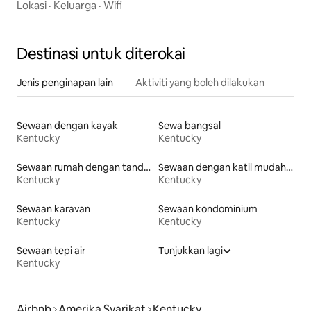
Lokasi
·
Keluarga
·
Wifi
Destinasi untuk diterokai
Jenis penginapan lain
Aktiviti yang boleh dilakukan
Sewaan dengan kayak
Sewa bangsal
Kentucky
Kentucky
Sewaan rumah dengan tandas mudah diakses
Sewaan dengan katil mudah diakses
Kentucky
Kentucky
Sewaan karavan
Sewaan kondominium
Kentucky
Kentucky
Sewaan tepi air
Tunjukkan lagi
Kentucky
Airbnb
Amerika Syarikat
Kentucky