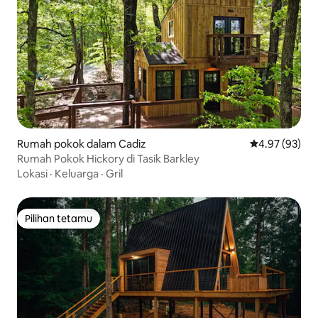
Rumah pokok dalam Cadiz
Penarafan pur
4.97 (93)
Rumah Pokok Hickory di Tasik Barkley
Lokasi
·
Keluarga
·
Gril
Pilihan tetamu
Pilihan tetamu