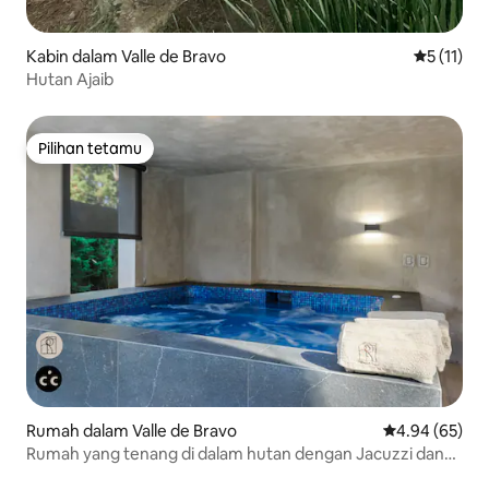
Kabin dalam Valle de Bravo
Penarafan 
5 (11)
Hutan Ajaib
Pilihan tetamu
Pilihan tetamu
Rumah dalam Valle de Bravo
Penarafan pur
4.94 (65)
Rumah yang tenang di dalam hutan dengan Jacuzzi dan
pemanggang!