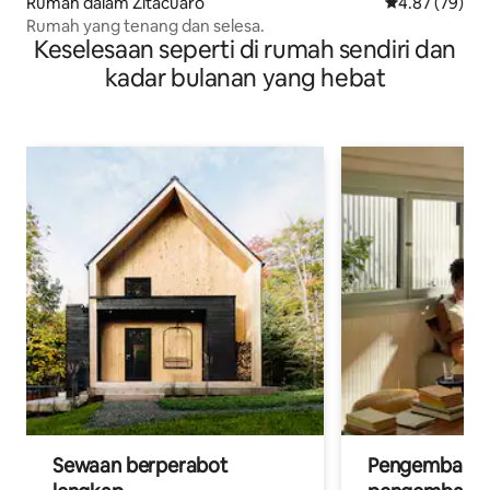
Rumah dalam Zitácuaro
Penarafan pur
4.87 (79)
Rumah yang tenang dan selesa.
Keselesaan seperti di rumah sendiri dan
kadar bulanan yang hebat
Sewaan berperabot
Pengembara d