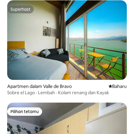
Superhost
Superhost
Apartmen dalam Valle de Bravo
Tempat pen
Baharu
Sobre el Lago · Lembah · Kolam renang dan Kayak
Pilihan tetamu
Pilihan tetamu