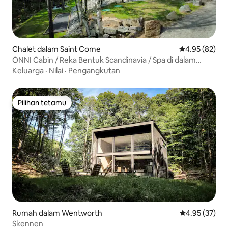
Chalet dalam Saint Come
Penarafan pur
4.95 (82)
ONNI Cabin / Reka Bentuk Scandinavia / Spa di dalam
hutan
Keluarga
·
Nilai
·
Pengangkutan
Pilihan tetamu
Pilihan tetamu
Rumah dalam Wentworth
Penarafan pur
4.95 (37)
Skennen