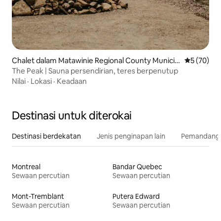
Chalet dalam Matawinie Regional County Municip
Penarafan 
5 (70)
ality
The Peak | Sauna persendirian, teres berpenutup
Nilai
·
Lokasi
·
Keadaan
Destinasi untuk diterokai
Destinasi berdekatan
Jenis penginapan lain
Pemandangan
Montreal
Bandar Quebec
Sewaan percutian
Sewaan percutian
Mont-Tremblant
Putera Edward
Sewaan percutian
Sewaan percutian