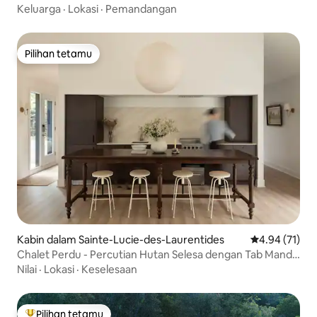
Keluarga
·
Lokasi
·
Pemandangan
Pilihan tetamu
Pilihan tetamu
Kabin dalam Sainte-Lucie-des-Laurentides
Penarafan pur
4.94 (71)
Chalet Perdu - Percutian Hutan Selesa dengan Tab Mandi
Air Panas
Nilai
·
Lokasi
·
Keselesaan
Pilihan tetamu