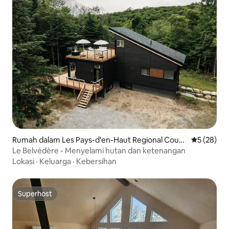
Rumah dalam Les Pays-d'en-Haut Regional Count
Penarafan 
5 (28)
y Municipality
Le Belvédère - Menyelami hutan dan ketenangan
Lokasi
·
Keluarga
·
Kebersihan
Superhost
Superhost