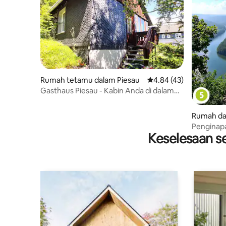
Rumah tetamu dalam Piesau
Penarafan purata 4.84 
4.84 (43)
Gasthaus Piesau - Kabin Anda di dalam
Hutan
Rumah da
Penginapa
Keselesaan se
Schieferg