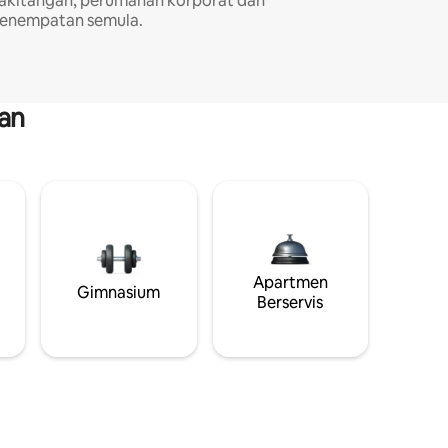
akitangan, perumahan korporat dan
enempatan semula.
an
Apartmen
Gimnasium
Berservis