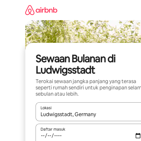
Langkau
ke
kandungan
Sewaan Bulanan di
Ludwigsstadt
Terokai sewaan jangka panjang yang terasa
seperti rumah sendiri untuk penginapan sela
sebulan atau lebih.
Lokasi
Apabila hasil tersedia, navigasi dengan kekunci
Daftar masuk