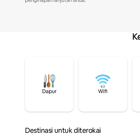
penginapan lanjutan anda.
K
Dapur
Wifi
Destinasi untuk diterokai