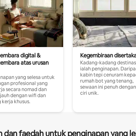
embara digital &
Kegembiraan disertak
embara atas urusan
Kadang-kadang destinas
ialah penginapan. Darip
a
kabin tepi cenuram kep
napan yang selesa untuk
rumah bot yang tenang,
gan profesional yang
sewaan ini penuh dengan 
rja secara nomad dan
ciri unik.
 jauh dengan wifi dan
 kerja khusus.
dan faedah untuk penginapan yang le