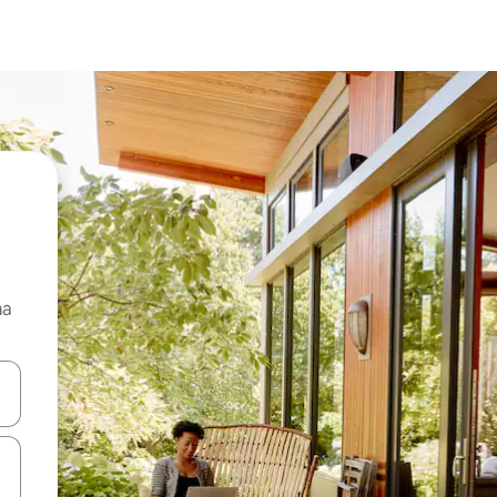
ma
 anak panah atas dan bawah atau teroka dengan sentuhan atau gerak l