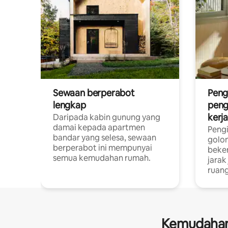
Sewaan berperabot
Peng
lengkap
peng
kerj
Daripada kabin gunung yang
damai kepada apartmen
Pengi
bandar yang selesa, sewaan
golon
berperabot ini mempunyai
beke
semua kemudahan rumah.
jarak
ruang
Kemudahan 