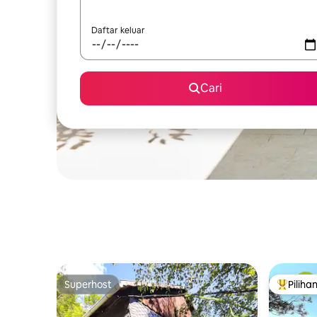
Daftar keluar
Cari
Superhost
Piliha
Superhost
Pilihan