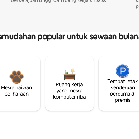
berkelajuan tinggi dan ruang kerja khusus.
k
p
emudahan popular untuk sewaan bulan
Tempat letak
Ruang kerja
Mesra haiwan
kenderaan
yang mesra
peliharaan
percuma di
komputer riba
premis