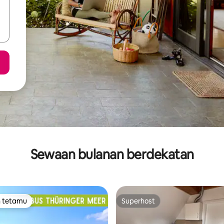
Sewaan bulanan berdekatan
n tetamu
Superhost
 utama tetamu
Superhost