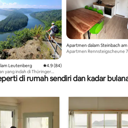
daripada 5, 43 ulasan
Apartmen dalam Steinbach am
ald
Apartmen Rennsteigscheune 7
Hijau
lam Leutenberg
Penarafan purata 4.9 daripada 5, 84 ulasan
4.9 (84)
n yang indah di Thüringer
perti di rumah sendiri dan kadar bula
ebirge