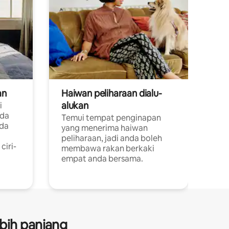
an
Haiwan peliharaan dialu-
alukan
i
ada
Temui tempat penginapan
ada
yang menerima haiwan
peliharaan, jadi anda boleh
ciri-
membawa rakan berkaki
empat anda bersama.
bih panjang