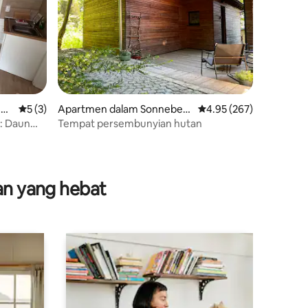
 W
Penarafan purata 5 daripada 5, 3 ulasan
5 (3)
Apartmen dalam Sonneber
Penarafan purata 4.95 
4.95 (267)
g
: Daun
Tempat persembunyian hutan
nan yang hebat