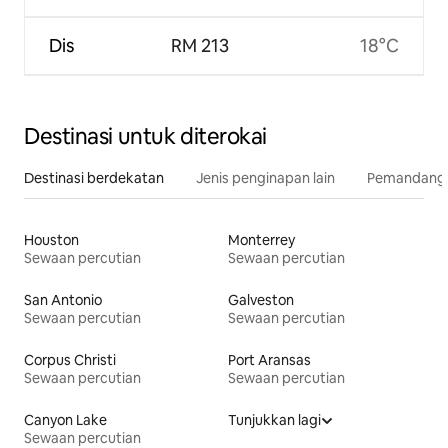
Dis
RM 213
18°C
Destinasi untuk diterokai
Destinasi berdekatan
Jenis penginapan lain
Pemandangan
Houston
Monterrey
Sewaan percutian
Sewaan percutian
San Antonio
Galveston
Sewaan percutian
Sewaan percutian
Corpus Christi
Port Aransas
Sewaan percutian
Sewaan percutian
Canyon Lake
Tunjukkan lagi
Sewaan percutian