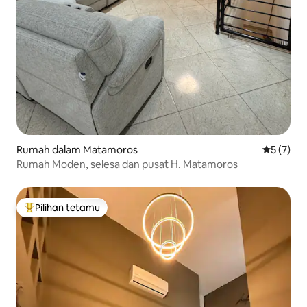
Rumah dalam Matamoros
Penarafan
5 (7)
Rumah Moden, selesa dan pusat H. Matamoros
Pilihan tetamu
Pilihan utama tetamu