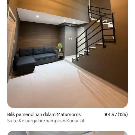
Bilik persendirian dalam Matamoros
Penarafan pura
4.97 (126)
Suite Keluarga berhampiran Konsulat