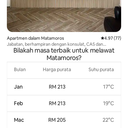
Apartmen dalam Matamoros
Penarafan pur
4.97 (77)
Jabatan, berhampiran dengan konsulat, CAS dan
Bilakah masa terbaik untuk melawat
jambatan.
Matamoros?
Bulan
Harga purata
Suhu purata
Jan
RM 213
17°C
Feb
RM 213
19°C
Mac
RM 205
22°C