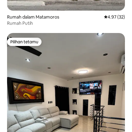
Rumah dalam Matamoros
Penarafan pur
4.97 (32)
Rumah Putih
Pilihan tetamu
Pilihan tetamu