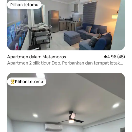
Pilihan tetamu
Pilihan tetamu
Apartmen dalam Matamoros
Penarafan pur
4.96 (45)
Apartmen 2 bilik tidur Dep. Perbankan dan tempat letak
kereta
Pilihan tetamu
Pilihan utama tetamu