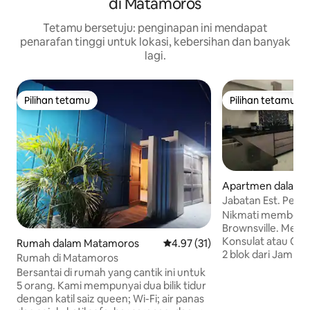
di Matamoros
Tetamu bersetuju: penginapan ini mendapat
penarafan tinggi untuk lokasi, kebersihan dan banyak
lagi.
Pilihan tetamu
Pilihan tetamu
Pilihan tetamu
Pilihan tetamu
Apartmen dalam 
s
Jabatan Est. Perse
y Puentes
Nikmati membeli-b
Brownsville. Menj
Konsulat atau Cas
Rumah dalam Matamoros
Penarafan purata 4.97 daripada
4.97 (31)
2 blok dari Jamba
Rumah di Matamoros
Gateway. Kami m
Bersantai di rumah yang cantik ini untuk
yang sangat sele
5 orang. Kami mempunyai dua bilik tidur
cantik dengan 2 bili
dengan katil saiz queen; Wi-Fi; air panas
mandi penuh untuk