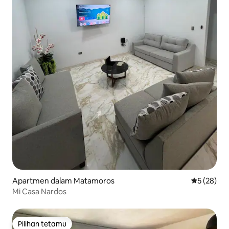
Apartmen dalam Matamoros
Penarafan 
5 (28)
Mi Casa Nardos
Pilihan tetamu
Pilihan tetamu