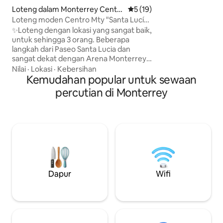
Cintermex, Parkin
Loteng dalam Monterrey Centr
Penarafan purata 5 daripada
5 (19)
Santa Lucia (di Cen
o
Loteng moden Centro Mty "Santa Lucía
mempunyai peman
& Fundidora"
✨Loteng dengan lokasi yang sangat baik,
Silla, dan terletak
untuk sehingga 3 orang. Beberapa
mana anda boleh 
langkah dari Paseo Santa Lucia dan
kemudahan sepert
sangat dekat dengan Arena Monterrey,
atau bilik parti. A
Fundidora, Auditorio Banamex,
Nilai
·
Lokasi
·
Kebersihan
khusus untuk ora
Cintermex dan jalan-jalan utama bandar
Kemudahan popular untuk sewaan
reka bentuk yang i
ini ✨Lokasi yang sempurna untuk
percutian di Monterrey
perjalanan sebagai pasangan, dengan
rakan-rakan, keluarga serta untuk
perniagaan. ✨Nikmati kemudahan
seperti hotel seperti kolam renang
(ditutup pada hari Isnin untuk
penyelenggaraan), gimnasium dan
ruang kerja bersama, antara lain. Wi-Fi +
kawalan keselamatan 24 jam + 1 tempat
letak kereta berteduh tanpa sebarang
Dapur
Wifi
kos.