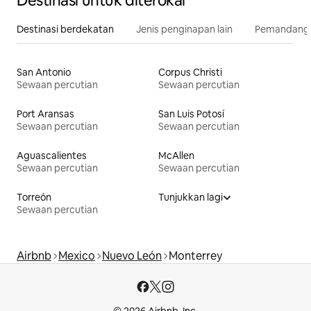
Destinasi untuk diterokai
Destinasi berdekatan
Jenis penginapan lain
Pemandangan
San Antonio
Corpus Christi
Sewaan percutian
Sewaan percutian
Port Aransas
San Luis Potosí
Sewaan percutian
Sewaan percutian
Aguascalientes
McAllen
Sewaan percutian
Sewaan percutian
Torreón
Tunjukkan lagi
Sewaan percutian
Airbnb
Mexico
Nuevo León
Monterrey