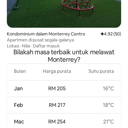
Kondominium dalam Monterrey Centro
Penarafan pur
4.92 (50)
Apartmen di pusat segala-galanya
Lokasi
·
Nilai
·
Daftar masuk
Bilakah masa terbaik untuk melawat
Monterrey?
Bulan
Harga purata
Suhu purata
Jan
RM 205
16°C
Feb
RM 217
18°C
Mac
RM 254
21°C