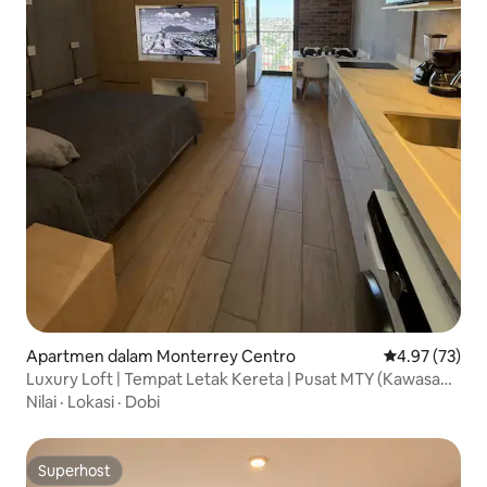
Apartmen dalam Monterrey Centro
Penarafan pur
4.97 (73)
Luxury Loft | Tempat Letak Kereta | Pusat MTY (Kawasan
W)
Nilai
·
Lokasi
·
Dobi
Superhost
Superhost