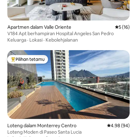
Apartmen dalam Valle Oriente
Penarafan 
5 (16)
V184 Apt berhampiran Hospital Angeles San Pedro
Keluarga
·
Lokasi
·
Kebolehjalanan
Pilihan tetamu
Pilihan utama tetamu
Loteng dalam Monterrey Centro
Penarafan pura
4.98 (94)
Loteng Moden di Paseo Santa Lucia