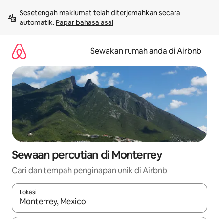
Langkau
Sesetengah maklumat telah diterjemahkan secara 
ke
automatik. 
Papar bahasa asal
kandungan
Sewakan rumah anda di Airbnb
Sewaan percutian di Monterrey
Cari dan tempah penginapan unik di Airbnb
Lokasi
Apabila hasil tersedia, navigasi dengan kekunci anak panah a