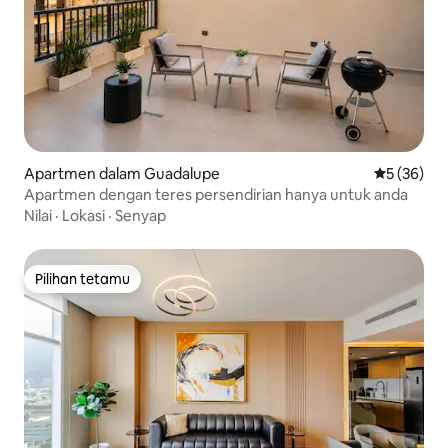
Apartmen dalam Guadalupe
Penarafan 
5 (36)
Apartmen dengan teres persendirian hanya untuk anda
Nilai
·
Lokasi
·
Senyap
Pilihan tetamu
Pilihan tetamu