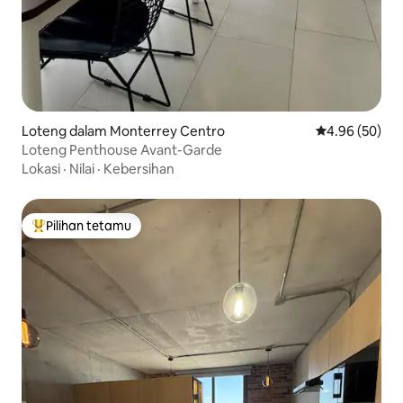
Loteng dalam Monterrey Centro
Penarafan pur
4.96 (50)
Loteng Penthouse Avant-Garde
Lokasi
·
Nilai
·
Kebersihan
Pilihan tetamu
Pilihan utama tetamu