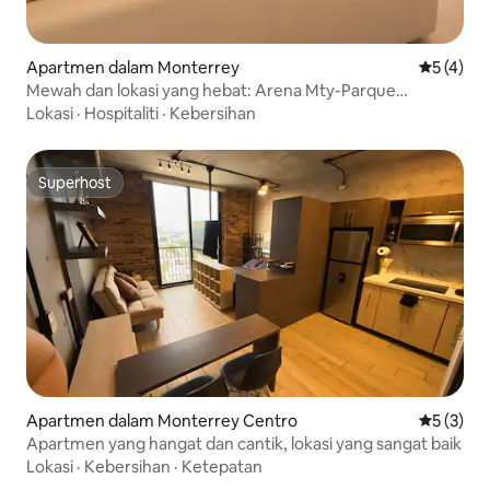
Apartmen dalam Monterrey
Penarafan
5 (4)
Mewah dan lokasi yang hebat: Arena Mty-Parque
Fundidora
Lokasi
·
Hospitaliti
·
Kebersihan
Superhost
Superhost
Apartmen dalam Monterrey Centro
Penarafan
5 (3)
Apartmen yang hangat dan cantik, lokasi yang sangat baik
Lokasi
·
Kebersihan
·
Ketepatan