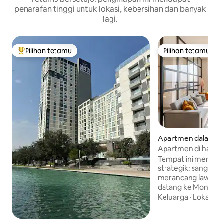
penarafan tinggi untuk lokasi, kebersihan dan banyak
lagi.
Pilihan tetamu
Pilihan tetamu
Pilihan utama tetamu
Pilihan tetamu
Apartmen dalam 
Apartmen di hada
Arena Monterrey
Tempat ini mempun
strategik: sangat
merancang lawatan
datang ke Monter
pelancongan, beke
Keluarga
·
Lokasi
·
beberapa perayaa
terletak di hadap