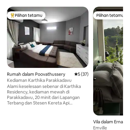
Pilihan tetamu
Pilihan tetamu
Pilihan utama tetamu
Pilihan tetamu
Rumah dalam Poovathussery
Penarafan purata 5 daripada
5 (37)
Kediaman Karthika Parakkadavu
Alami keselesaan sebenar di Karthika
Residency, kediaman mewah di
Parakkadavu, 20 minit dari Lapangan
Terbang dan Stesen Kereta Api
Angamaly. Sesuai untuk kumpulan besar,
menampilkan 4 bilik tidur berhawa dingin
yang luas dengan katil saiz king dan bilik
Vila dalam Ernaku
mandi bersambung untuk 8 orang
Emville