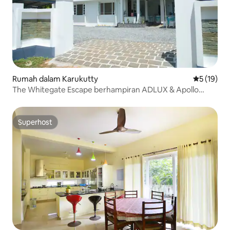
Rumah dalam Karukutty
Penarafan 
5 (19)
The Whitegate Escape berhampiran ADLUX & Apollo
Karukutty
Superhost
Superhost