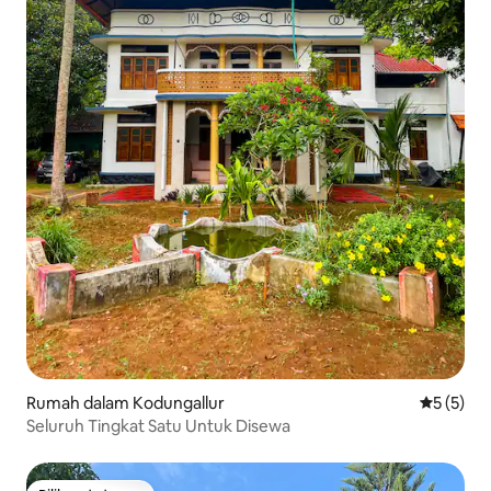
Rumah dalam Kodungallur
Penarafan
5 (5)
Seluruh Tingkat Satu Untuk Disewa