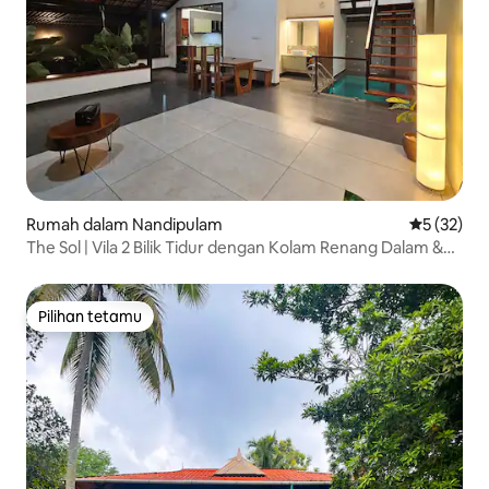
Rumah dalam Nandipulam
Penarafan 
5 (32)
The Sol | Vila 2 Bilik Tidur dengan Kolam Renang Dalam &
Teater Rumah
Pilihan tetamu
Pilihan tetamu