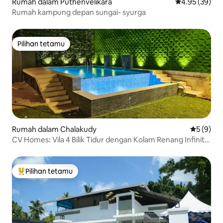
Rumah dalam Puthenvelikara
Penarafan pur
4.95 (39)
Rumah kampung depan sungai- syurga
Pilihan tetamu
Pilihan tetamu
Rumah dalam Chalakudy
Penarafan
5 (9)
CV Homes: Vila 4 Bilik Tidur dengan Kolam Renang Infiniti
@ Bandar Chalakudy
Pilihan tetamu
Pilihan utama tetamu