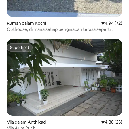
Rumah dalam Kochi
Penarafan pur
4.94 (72)
Outhouse, di mana setiap penginapan terasa seperti
pulang ke rumah.
Superhost
Superhost
Vila dalam Anthikad
Penarafan pur
4.88 (25)
Vila Aura Putih