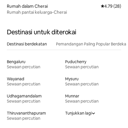
Rumah dalam Cherai
Penarafan pur
4.79 (28)
Rumah pantai keluarga-Cherai
Destinasi untuk diterokai
Destinasi berdekatan
Pemandangan Paling Popular Berdeka
Bengaluru
Puducherry
Sewaan percutian
Sewaan percutian
Wayanad
Mysuru
Sewaan percutian
Sewaan percutian
Udhagamandalam
Munnar
Sewaan percutian
Sewaan percutian
Thiruvananthapuram
Tunjukkan lagi
Sewaan percutian