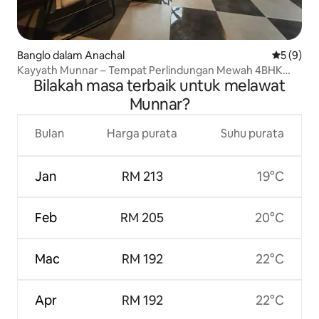
Banglo dalam Anachal
Penarafan
5 (9)
Kayyath Munnar – Tempat Perlindungan Mewah 4BHK
Bilakah masa terbaik untuk melawat
Hillside
Munnar?
Bulan
Harga purata
Suhu purata
Jan
RM 213
19°C
Feb
RM 205
20°C
Mac
RM 192
22°C
Apr
RM 192
22°C