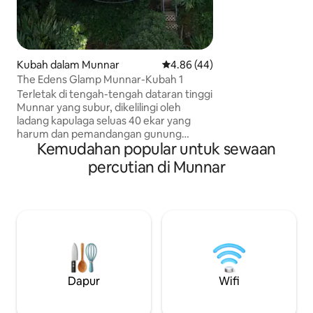
kumpulan (maksi
2 bilik mandi dan b
berehat, percutia
percutian alam sem
ketenangan yang 
Kubah dalam Munnar
Penarafan purata 4.86 daripada
4.86 (44)
rasai sebelum ini
The Edens Glamp Munnar-Kubah 1
anda menanti.
Terletak di tengah-tengah dataran tinggi
Munnar yang subur, dikelilingi oleh
ladang kapulaga seluas 40 ekar yang
harum dan pemandangan gunung
Kemudahan popular untuk sewaan
berkabus. Penginapan kami
menggabungkan keselesaan dengan
percutian di Munnar
alam semula jadi — menampilkan hiasan
dalaman yang selesa, pencahayaan yang
mesra dan ruang duduk persendirian
yang terbuka ke pemandangan yang
menakjubkan. Sama ada anda berada di
sini untuk percutian romantik, percutian
yang tenang atau pengembaraan di
kawasan bukit, The Edens Glamp
menjanjikan ketenangan,
Dapur
Wifi
kesederhanaan dan sentuhan
kemewahan di tengah-tengah alam