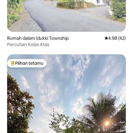
Rumah dalam Idukki Township
Penarafan pur
4.98 (42)
Percutian Kelas Atas
Pilihan tetamu
Pilihan utama tetamu