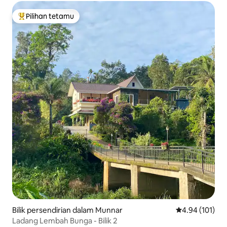
Pilihan tetamu
Pilihan utama tetamu
Bilik persendirian dalam Munnar
Penarafan pura
4.94 (101)
Ladang Lembah Bunga - Bilik 2