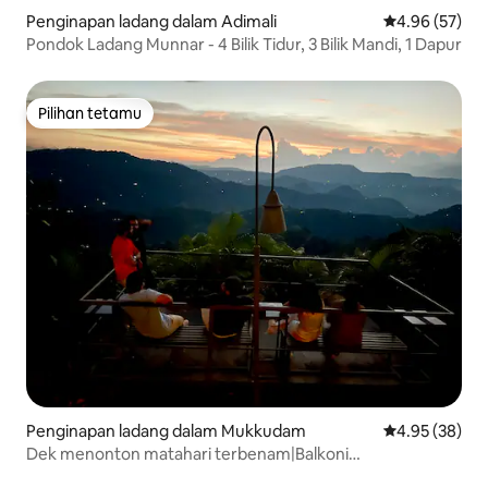
Penginapan ladang dalam Adimali
Penarafan pur
4.96 (57)
Pondok Ladang Munnar - 4 Bilik Tidur, 3 Bilik Mandi, 1 Dapur
Pilihan tetamu
Pilihan tetamu
Penginapan ladang dalam Mukkudam
Penarafan pur
4.95 (38)
Dek menonton matahari terbenam|Balkoni
persendirian|Api unggun|3BHK