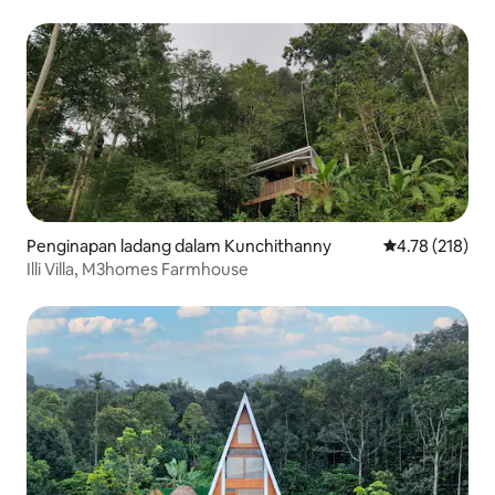
Penginapan ladang dalam Kunchithanny
Penarafan pura
4.78 (218)
Illi Villa, M3homes Farmhouse