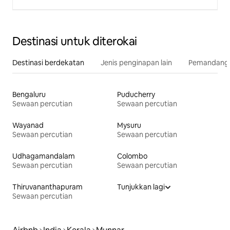
Destinasi untuk diterokai
Destinasi berdekatan
Jenis penginapan lain
Pemandangan
Bengaluru
Puducherry
Sewaan percutian
Sewaan percutian
Wayanad
Mysuru
Sewaan percutian
Sewaan percutian
Udhagamandalam
Colombo
Sewaan percutian
Sewaan percutian
Thiruvananthapuram
Tunjukkan lagi
Sewaan percutian