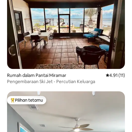
Rumah dalam Pantai Miramar
Penarafan pur
4.91 (11)
Pengembaraan Ski Jet - Percutian Keluarga
Pilihan tetamu
Pilihan utama tetamu