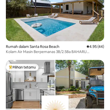
Rumah dalam Santa Rosa Beach
Penarafan pur
4.95 (44)
Kolam Air Masin Berpemanas 3B/2.5Ba BAHARU
berhampiran 30A!
Pilihan tetamu
Pilihan utama tetamu