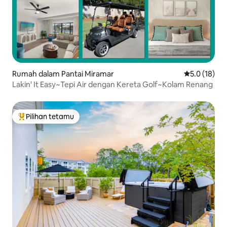
Rumah dalam Pantai Miramar
Penarafan pu
5.0 (18)
Lakin' It Easy~Tepi Air dengan Kereta Golf~Kolam Renang
Pilihan tetamu
Pilihan utama tetamu