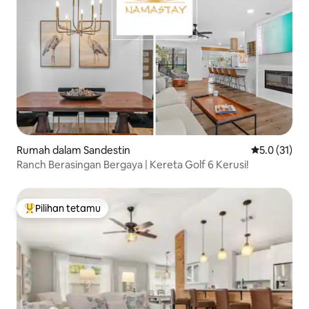
Rumah dalam Sandestin
Penarafan pu
5.0 (31)
Ranch Berasingan Bergaya | Kereta Golf 6 Kerusi!
Pilihan tetamu
Pilihan utama tetamu