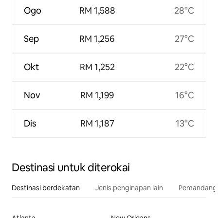
Ogo
RM 1,588
28°C
Sep
RM 1,256
27°C
Okt
RM 1,252
22°C
Nov
RM 1,199
16°C
Dis
RM 1,187
13°C
Destinasi untuk diterokai
Destinasi berdekatan
Jenis penginapan lain
Pemandangan
Atlanta
New Orleans