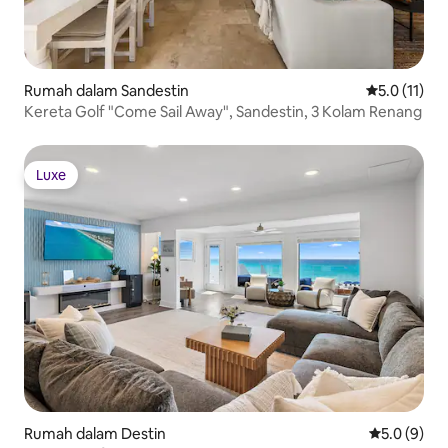
Rumah dalam Sandestin
Penarafan pu
5.0 (11)
Kereta Golf "Come Sail Away", Sandestin, 3 Kolam Renang
Luxe
Luxe
Rumah dalam Destin
Penarafan p
5.0 (9)