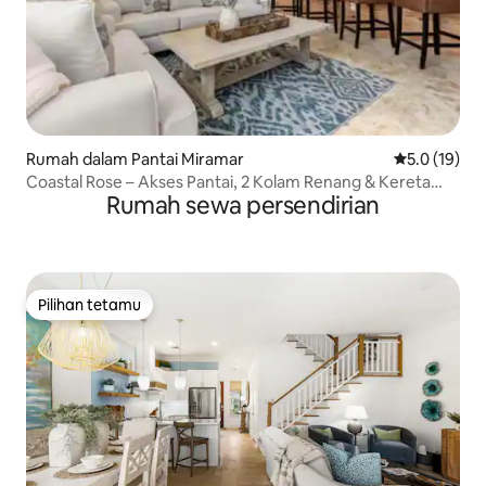
Rumah dalam Pantai Miramar
Penarafan pu
5.0 (19)
Coastal Rose – Akses Pantai, 2 Kolam Renang & Kereta
Rumah sewa persendirian
Golf
Pilihan tetamu
Pilihan tetamu