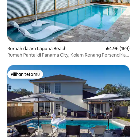
Rumah dalam Laguna Beach
Penarafan pura
4.96 (159)
Rumah Pantai di Panama City, Kolam Renang Persendirian,
Dapur Chef
Pilihan tetamu
Pilihan tetamu