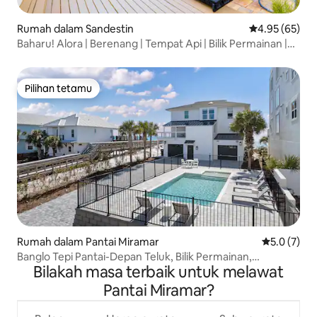
Rumah dalam Sandestin
Penarafan pur
4.95 (65)
Baharu! Alora | Berenang | Tempat Api | Bilik Permainan |
Berhampiran 30A
Pilihan tetamu
Pilihan tetamu
Rumah dalam Pantai Miramar
Penarafan p
5.0 (7)
Banglo Tepi Pantai-Depan Teluk, Bilik Permainan,
Bilakah masa terbaik untuk melawat
Persendirian
Pantai Miramar?