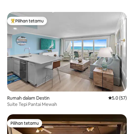
Pilihan tetamu
Pilihan utama tetamu
Rumah dalam Destin
Penarafan pu
5.0 (57)
Suite Tepi Pantai Mewah
Pilihan tetamu
Pilihan tetamu