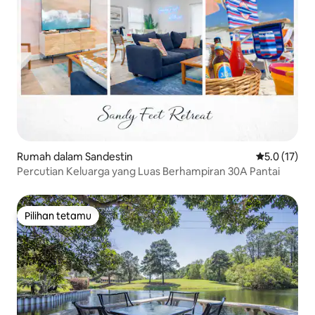
Rumah dalam Sandestin
Penarafan pu
5.0 (17)
Percutian Keluarga yang Luas Berhampiran 30A Pantai
Pilihan tetamu
Pilihan tetamu