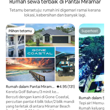
Rumah sewa terbaik di Pantai Miramar
Tetamu bersetuju: rumah ini digemari ramai kerana
lokasi, kebersihan dan banyak lagi.
Pilihan tetamu
Superhost
Pilihan tetamu
Superhost
Rumah dalam Pantai Mirama
Penarafan purata 4.95 daripada 
4.95 (131)
r
Kereta Golf Baharu/3 minit ke
Pantai/Sehingga 10 Tetamu
Bercuti dengan kami di Gone Coastal,
Rumah dalam Sant
percutian pantai 4 bilik tidur/2 bilik mandi
ach
Tepi air! Memuatk
yang terletak di antara Miramar Beach
Gelongsor Air Dua
Rumah keluarga 