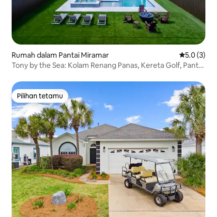
Rumah dalam Pantai Miramar
Penarafan p
5.0 (3)
Tony by the Sea: Kolam Renang Panas, Kereta Golf, Pantai
Persendirian
Pilihan tetamu
Pilihan tetamu