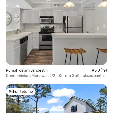
Rumah dalam Sandestin
Penarafan pu
5.0 (19)
Kondominium Menawan 2/2 + Kereta Golf + akses pantai
Pilihan tetamu
Pilihan tetamu