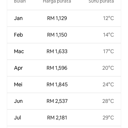
Bulan
Harga purata
Suhu purata
Jan
RM 1,129
12°C
Feb
RM 1,150
14°C
Mac
RM 1,633
17°C
Apr
RM 1,596
20°C
Mei
RM 1,845
24°C
Jun
RM 2,537
28°C
Jul
RM 2,181
29°C