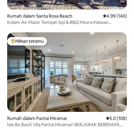
Rumah dalam Santa Rosa Beach
Penarafan pura
4.99 (140)
Kolam Air Masin Tempat Api & BBQ Mesra Haiwan
Peliharaan Berhampiran 30A
Pilihan tetamu
Pilihan utama tetamu
Rumah dalam Pantai Miramar
Penarafan pur
5.0 (108)
Isle Be Back! Vila Pantai Miramar! BERJARAK BEBERAPA
LANGKAH SAJA DARI PANTAI!