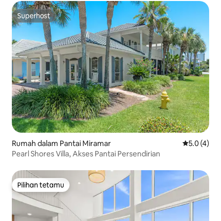
Superhost
Superhost
Rumah dalam Pantai Miramar
Penarafan p
5.0 (4)
Pearl Shores Villa, Akses Pantai Persendirian
Pilihan tetamu
Pilihan tetamu