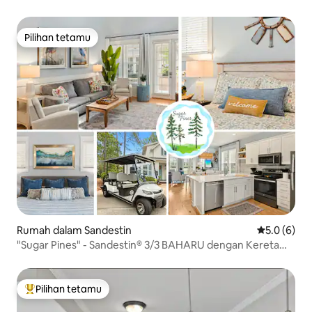
Pilihan tetamu
Pilihan tetamu
Rumah dalam Sandestin
Penarafan p
5.0 (6)
"Sugar Pines" - Sandestin® 3/3 BAHARU dengan Kereta
Golf!
Pilihan tetamu
Pilihan utama tetamu