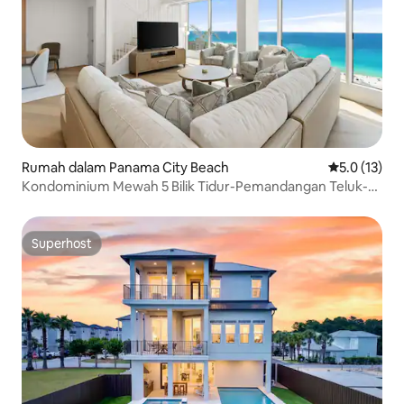
Rumah dalam Panama City Beach
Penarafan pu
5.0 (13)
Kondominium Mewah 5 Bilik Tidur-Pemandangan Teluk-
Pantai Bandar Panama
Superhost
Superhost