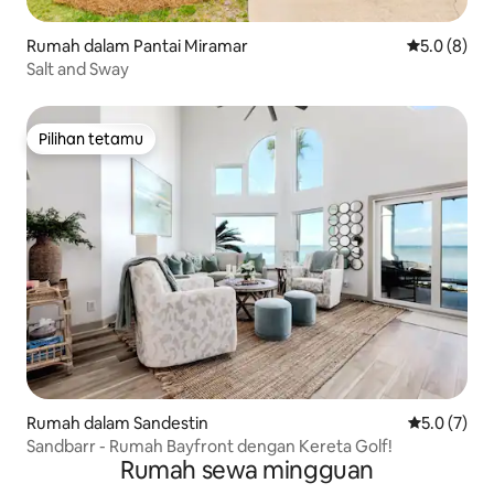
Rumah dalam Pantai Miramar
Penarafan p
5.0 (8)
Salt and Sway
Pilihan tetamu
Pilihan tetamu
Rumah dalam Sandestin
Penarafan p
5.0 (7)
Sandbarr - Rumah Bayfront dengan Kereta Golf!
Rumah sewa mingguan