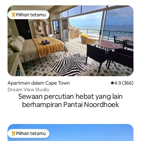
Pilihan tetamu
Pilihan utama tetamu
Apartmen dalam Cape Town
Penarafan pur
4.9 (366)
Dream View Studio
Sewaan percutian hebat yang lain
berhampiran Pantai Noordhoek
Pilihan tetamu
Pilihan utama tetamu