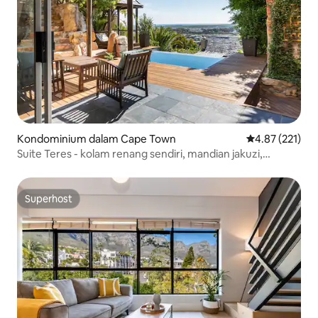
Kondominium dalam Cape Town
Penarafan pura
4.87 (221)
Suite Teres - kolam renang sendiri, mandian jakuzi,
pendiangan
Superhost
Superhost