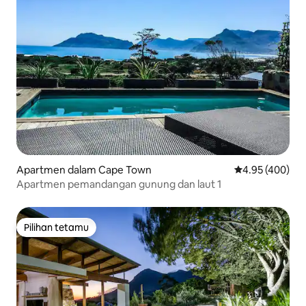
Apartmen dalam Cape Town
Penarafan pura
4.95 (400)
Apartmen pemandangan gunung dan laut 1
Pilihan tetamu
Pilihan tetamu