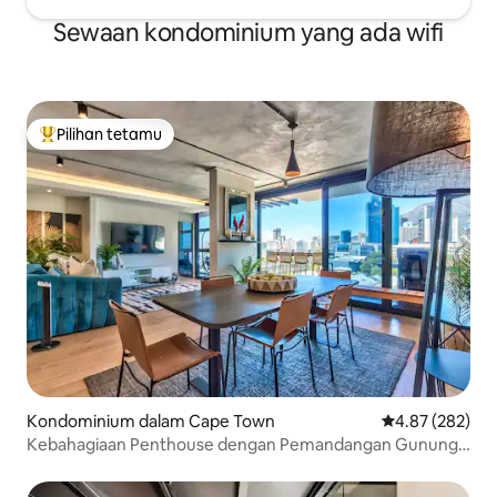
Sewaan kondominium yang ada wifi
Pilihan tetamu
Pilihan utama tetamu
Kondominium dalam Cape Town
Penarafan pura
4.87 (282)
Kebahagiaan Penthouse dengan Pemandangan Gunung
@ The Docklands