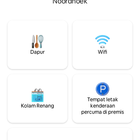
Noordhoek
mandi, bilik TV & 
ombak sebagai latar belakang anda yang
terbuka/lounge/r
berterusan. Bersantai di tepi pendiang
pendiangan. Suasa
api di ruang rehat dua tingkat yang luas,
dengan tab mandi a
masak di dapur terbuka yang serba
trampolin & padan
lengkap dan bekerja dengan sambungan
astro/gelanggang t
gentian yang pantas dan pejabat “sedia
kambing kerdil, ar
untuk disambungkan”. Sila baca
kucing menjadika
maklumat mengenai tangga curam ke
syurga sebenar un
Dapur
Wifi
rumah + perkara tambahan di bawah.
sukakan ruang & a
Tempat letak
Kolam Renang
kenderaan
percuma di premis