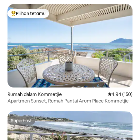
Pilihan tetamu
Pilihan utama tetamu
Rumah dalam Kommetjie
Penarafan pura
4.94 (150)
Apartmen Sunset, Rumah Pantai Arum Place Kommetjie
Superhost
Superhost