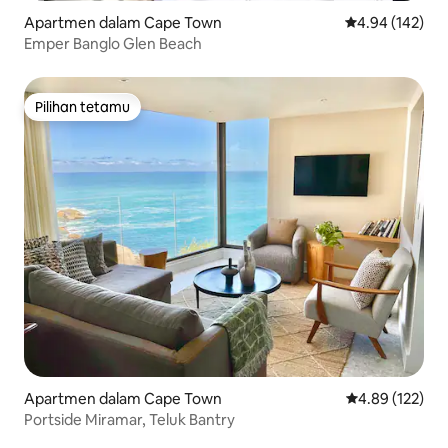
Apartmen dalam Cape Town
Penarafan pura
4.94 (142)
Emper Banglo Glen Beach
Pilihan tetamu
Pilihan tetamu
Apartmen dalam Cape Town
Penarafan pura
4.89 (122)
Portside Miramar, Teluk Bantry