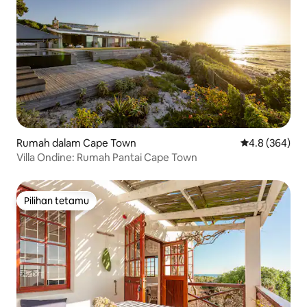
Rumah dalam Cape Town
Penarafan pur
4.8 (364)
Villa Ondine: Rumah Pantai Cape Town
Pilihan tetamu
Pilihan tetamu