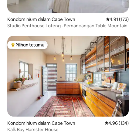
Kondominium dalam Cape Town
Penarafan pura
4.91 (173)
Studio Penthouse Loteng · Pemandangan Table Mountain
Pilihan tetamu
Pilihan utama tetamu
Kondominium dalam Cape Town
Penarafan pura
4.96 (134)
Kalk Bay Hamster House