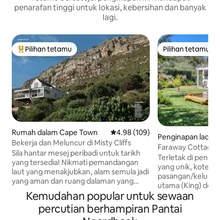
penarafan tinggi untuk lokasi, kebersihan dan banyak
lagi.
Pilihan tetamu
Pilihan tetamu
Pilihan utama tetamu
Pilihan tetamu
Rumah dalam Cape Town
Penarafan purata 4.98 daripada 
4.98 (109)
Penginapan ladan
Bekerja dan Meluncur di Misty Cliffs
ape Town
Faraway Cottage 
Sila hantar mesej peribadi untuk tarikh
Haiwan & Tab Air 
Terletak di pengin
yang tersedia! Nikmati pemandangan
yang unik, kotej in
laut yang menakjubkan, alam semula jadi
pasangan/keluarga k
yang aman dan ruang dalaman yang
utama (King) denga
elegan namun selesa. Saksikan matahari
Kemudahan popular untuk sewaan
kanak-kanak (denga
terbenam yang berkilauan atau ikan
3/4), campcot atas
percutian berhampiran Pantai
paus dan ikan lumba-lumba serta kabus
mandi dengan pan
romantik di atas tebing dengan bunyi