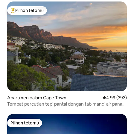
Pilihan tetamu
Pilihan utama tetamu
Apartmen dalam Cape Town
Penarafan pura
4.99 (393)
Tempat percutian tepi pantai dengan tab mandi air panas,
dek dan pemandangan
Pilihan tetamu
Pilihan tetamu