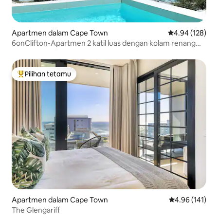
Apartmen dalam Cape Town
Penarafan pura
4.94 (128)
6onClifton-Apartmen 2 katil luas dengan kolam renang
persendirian
Pilihan tetamu
Pilihan utama tetamu
Apartmen dalam Cape Town
Penarafan pura
4.96 (141)
The Glengariff