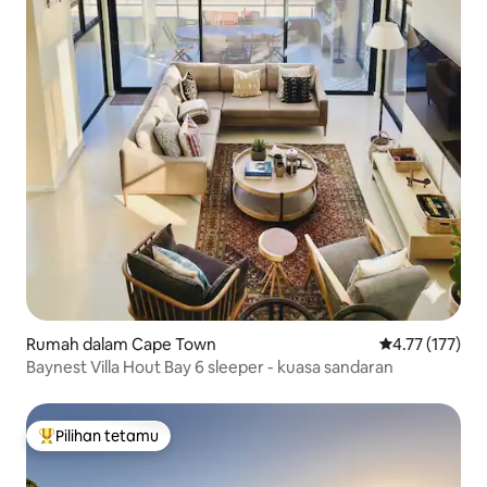
Rumah dalam Cape Town
Penarafan pura
4.77 (177)
Baynest Villa Hout Bay 6 sleeper - kuasa sandaran
Pilihan tetamu
Pilihan utama tetamu