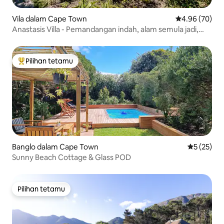
Vila dalam Cape Town
Penarafan pur
4.96 (70)
Anastasis Villa - Pemandangan indah, alam semula jadi,
lautan.
Pilihan tetamu
Pilihan utama tetamu
Banglo dalam Cape Town
Penarafan 
5 (25)
Sunny Beach Cottage & Glass POD
Pilihan tetamu
Pilihan tetamu