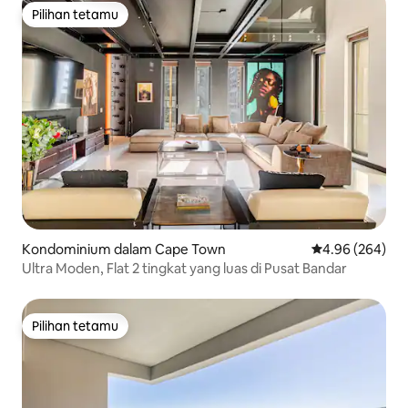
Pilihan tetamu
Pilihan tetamu
Kondominium dalam Cape Town
Penarafan purat
4.96 (264)
Ultra Moden, Flat 2 tingkat yang luas di Pusat Bandar
Pilihan tetamu
Pilihan tetamu