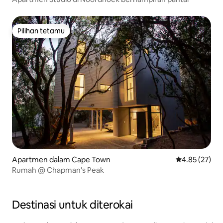
Pilihan tetamu
Pilihan tetamu
Apartmen dalam Cape Town
Penarafan pur
4.85 (27)
Rumah @ Chapman's Peak
Destinasi untuk diterokai