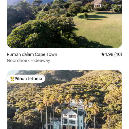
Rumah dalam Cape Town
Penarafan pur
4.98 (40)
Noordhoek Hideaway
Pilihan tetamu
Pilihan utama tetamu