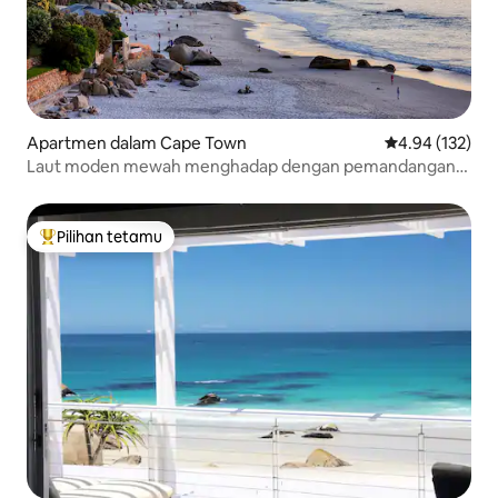
Apartmen dalam Cape Town
Penarafan pura
4.94 (132)
Laut moden mewah menghadap dengan pemandangan
menakjubkan
Pilihan tetamu
Pilihan utama tetamu