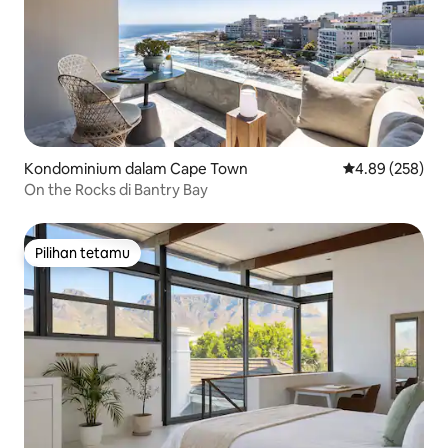
Kondominium dalam Cape Town
Penarafan pura
4.89 (258)
On the Rocks di Bantry Bay
Pilihan tetamu
Pilihan tetamu