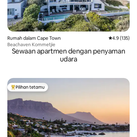
Rumah dalam Cape Town
Penarafan pur
4.9 (135)
Beachaven Kommetjie
Sewaan apartmen dengan penyaman
udara
Pilihan tetamu
Pilihan utama tetamu