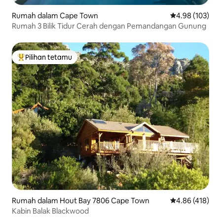
Rumah dalam Cape Town
Penarafan pura
4.98 (103)
Rumah 3 Bilik Tidur Cerah dengan Pemandangan Gunung
Pilihan tetamu
Pilihan utama tetamu
Rumah dalam Hout Bay 7806 Cape Town
Penarafan pura
4.86 (418)
Kabin Balak Blackwood