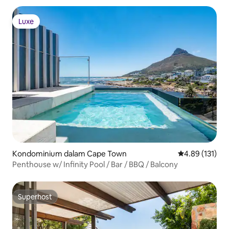
Luxe
Luxe
Kondominium dalam Cape Town
Penarafan pura
4.89 (131)
Penthouse w/ Infinity Pool / Bar / BBQ / Balcony
Superhost
Superhost