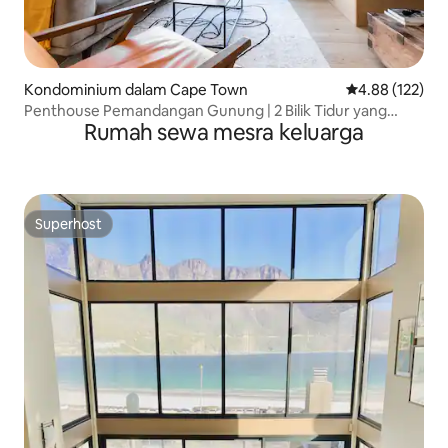
Kondominium dalam Cape Town
Penarafan pura
4.88 (122)
Penthouse Pemandangan Gunung | 2 Bilik Tidur yang
Rumah sewa mesra keluarga
Selamat, Pemandangan & Kolam Renang
Superhost
Superhost