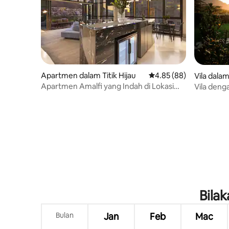
Apartmen dalam Titik Hijau
Penarafan purata 4.85 
4.85 (88)
Vila dala
Apartmen Amalfi yang Indah di Lokasi
Vila den
Utama
dan kola
Bila
Bulan
Jan
Feb
Mac