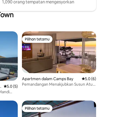
1,090 orang tempatan mengesyorkan
 Town
Pilihan tetamu
Pilihan tetamu
Apartmen dalam Camps Bay
Penarafan purata 5.
5.0 (6)
Pemandangan Menakjubkan Susun Atur
u
Penarafan purata 5.0 daripada 5, 5 ulasan
5.0 (5)
Bergaya Lokasi yang Sempurna
Mandi
ngan
Pilihan tetamu
Pilihan tetamu