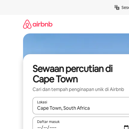
Langkau
Ses
ke
kandungan
Sewaan percutian di
Cape Town
Cari dan tempah penginapan unik di Airbnb
Lokasi
Apabila hasil tersedia, navigasi dengan kekunci
Daftar masuk