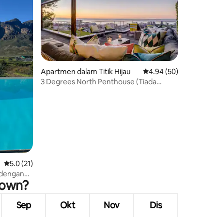
Apartmen dalam Titik Hijau
Penarafan purata 4.94
4.94 (50)
3 Degrees North Penthouse (Tiada
pemadaman elektrik)
Penarafan purata 5.0 daripada 5, 21 ulasan
5.0 (21)
 dengan
Town?
Sep
Okt
Nov
Dis