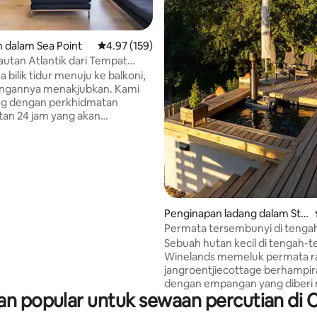
aripada 5, 274 ulasan
 dalam Sea Point
Penarafan purata 4.97 daripada 5, 159 ulasan
4.97 (159)
utan Atlantik dari Tempat
 Berdinding Kaca
 bilik tidur menuju ke balkoni,
gannya menakjubkan. Kami
g dengan perkhidmatan
an 24 jam yang akan
i anda ke apartmen jika anda
 atau bersendirian. Seluruh
 tersedia. Dapur makan lounge
buka dan dua bilik mandi en-
wasan pintu masuk dan dek.
ng artis, jadi studio saya
angan dengan pintu masuk
Penginapan ladang dalam Stel
 akan dikunci kerana saya akan
lenbosch
Permata tersembunyi di tenga
annya sebagai bilik stor.
kawasan wain..
Sebuah hutan kecil di tengah-
hanya beberapa kilometer ke
Winelands memeluk permata ra
pe Town CBD, Fresnaye
jangroentjiecottage berhampi
 salah satu kejiranan yang
dengan empangan yang diberi
ah di bandar ini. Loteng ini
 popular untuk sewaan percutian di
oleh fynbos yang ditutupi Held
alan kaki sebentar dari kedai
tempat persembunyian layan di