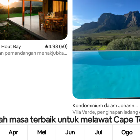
daripada 5, 88 ulasan
m Hout Bay
Penarafan purata 4.98 daripada 5, 50 ulasan
4.98 (50)
gan pemandangan menakjubkan
m renang di Cape Town
Kondominium dalam Johannes
dal
Villa Verde, penginapan ladang
kah masa terbaik untuk melawat Cape 
pemandangan yang indah.
Apr
Mei
Jun
Jul
Ogo