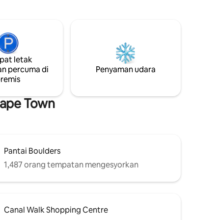
an
i air
 kaki dari
ntuur
i seberang
menarik.
at letak
erberg
n percuma di
Penyaman udara
daki dan
remis
 untuk
nikmati
Cape Town
Pantai Boulders
1,487 orang tempatan mengesyorkan
Canal Walk Shopping Centre