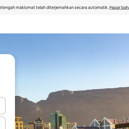
etengah maklumat telah diterjemahkan secara automatik. 
Papar bah
 anak panah atas dan bawah atau teroka dengan sentuhan atau gerak l