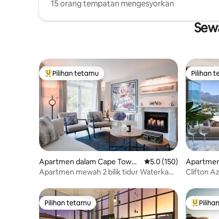
15 orang tempatan mengesyorkan
Sewa
Pilihan tetamu
Pilihan 
Pilihan utama tetamu
Pilihan 
Apartmen dalam Cape Town
Penarafan purata 5.0 d
5.0 (150)
Apartmen
Pusat Bandar
Apartmen mewah 2 bilik tidur Waterkant
Clifton A
village
Kolam Re
Pilihan tetamu
Piliha
Pilihan tetamu
Pilihan