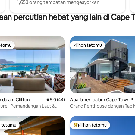
1,653 orang tempatan mengesyorkan
an percutian hebat yang lain di Cape
tetamu
Pilihan tetamu
tetamu
Pilihan tetamu
aripada 5, 150 ulasan
 dalam Clifton
Penarafan purata 5.0 daripada 5, 44 ulasan
5.0 (44)
Apartmen dalam Cape Town P
sat Bandar
zure | Pemandangan Laut &
Grand Penthouse dengan Tab 
nang
Panas di Bumbung & Pemanda
Bandar
n tetamu
Pilihan tetamu
 utama tetamu
Pilihan utama tetamu